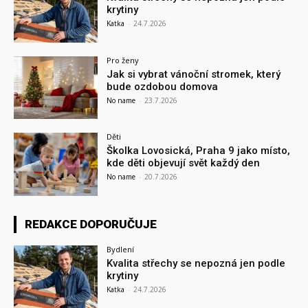
krytiny
Katka
-
24.7.2026
Pro ženy
Jak si vybrat vánoční stromek, který
bude ozdobou domova
No name
-
23.7.2026
Děti
Školka Lovosická, Praha 9 jako místo,
kde děti objevují svět každý den
No name
-
20.7.2026
REDAKCE DOPORUČUJE
Bydlení
Kvalita střechy se nepozná jen podle
krytiny
Katka
-
24.7.2026