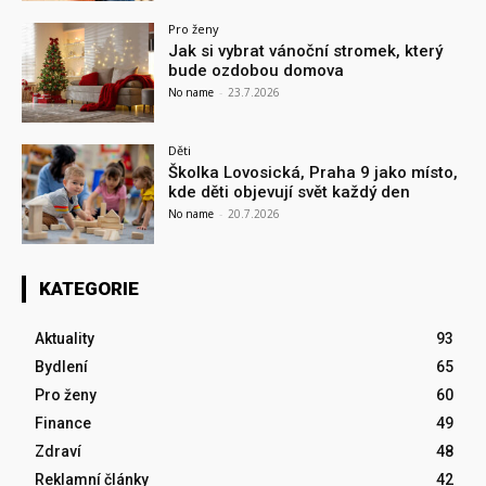
Pro ženy
Jak si vybrat vánoční stromek, který
bude ozdobou domova
No name
-
23.7.2026
Děti
Školka Lovosická, Praha 9 jako místo,
kde děti objevují svět každý den
No name
-
20.7.2026
KATEGORIE
Aktuality
93
Bydlení
65
Pro ženy
60
Finance
49
Zdraví
48
Reklamní články
42