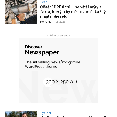
Tech
Čištění DPF filtrů – největší mýty a
fakta, kterým by měl rozumět každý
majitel dieselu
No name
-
4.8.2026
- Advertisement -
Bydlení