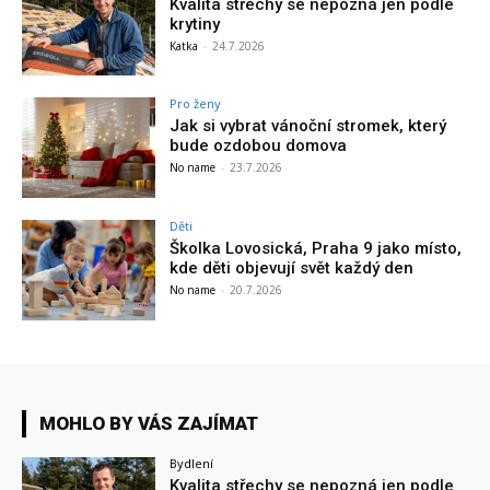
Kvalita střechy se nepozná jen podle
krytiny
Katka
-
24.7.2026
Pro ženy
Jak si vybrat vánoční stromek, který
bude ozdobou domova
No name
-
23.7.2026
Děti
Školka Lovosická, Praha 9 jako místo,
kde děti objevují svět každý den
No name
-
20.7.2026
MOHLO BY VÁS ZAJÍMAT
Bydlení
Kvalita střechy se nepozná jen podle