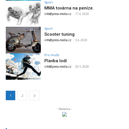
Sport
MMA továrna na peníze.
info@press-media.cz
-
17.6.2020
Sport
Scooter tuning
info@press-media.cz
-
3.6.2020
Pro muže
Plavba lodí
info@press-media.cz
-
20.5.2020
1
2
- Reklama -