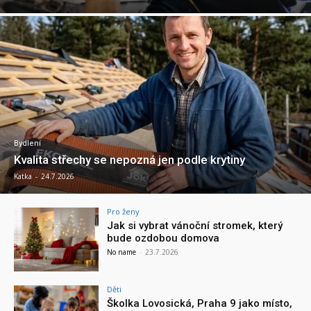
Bydlení
Kvalita střechy se nepozná jen podle krytiny
Katka
-
24.7.2026
Pro ženy
Jak si vybrat vánoční stromek, který
bude ozdobou domova
No name
-
23.7.2026
Děti
Školka Lovosická, Praha 9 jako místo,