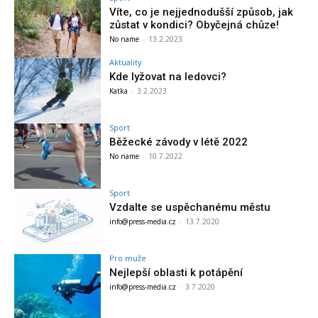
Víte, co je nejjednodušší způsob, jak
zůstat v kondici? Obyčejná chůze!
No name
-
13.2.2023
Aktuality
Kde lyžovat na ledovci?
Katka
-
3.2.2023
Sport
Běžecké závody v létě 2022
No name
-
10.7.2022
Sport
Vzdalte se uspěchanému městu
info@press-media.cz
-
13.7.2020
Pro muže
Nejlepší oblasti k potápění
info@press-media.cz
-
3.7.2020