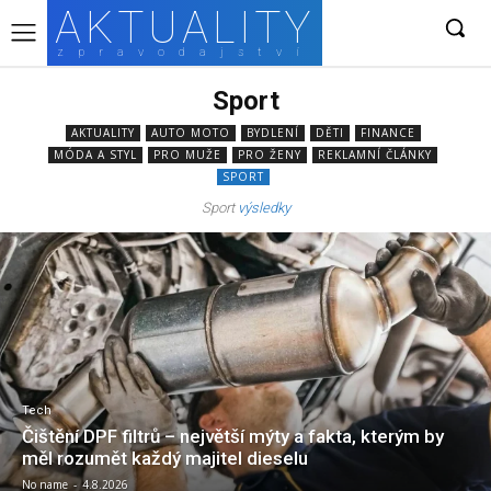
AKTUALITY
zpravodajství
Sport
AKTUALITY
AUTO MOTO
BYDLENÍ
DĚTI
FINANCE
MÓDA A STYL
PRO MUŽE
PRO ŽENY
REKLAMNÍ ČLÁNKY
SPORT
Sport
výsledky
Tech
Čištění DPF filtrů – největší mýty a fakta, kterým by
měl rozumět každý majitel dieselu
No name
-
4.8.2026