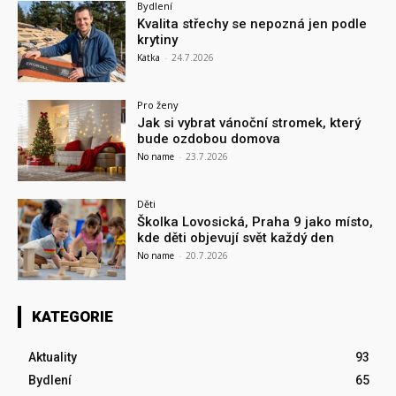
Bydlení
Kvalita střechy se nepozná jen podle
krytiny
Katka
-
24.7.2026
Pro ženy
Jak si vybrat vánoční stromek, který
bude ozdobou domova
No name
-
23.7.2026
Děti
Školka Lovosická, Praha 9 jako místo,
kde děti objevují svět každý den
No name
-
20.7.2026
KATEGORIE
Aktuality
93
Bydlení
65