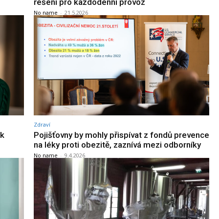
řešení pro každodenní provoz
No name
-
21.5.2026
Zdraví
ak
Pojišťovny by mohly přispívat z fondů prevence
na léky proti obezitě, zaznívá mezi odborníky
No name
-
9.4.2026