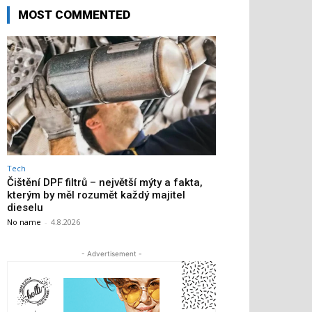
MOST COMMENTED
Tech
Čištění DPF filtrů – největší mýty a fakta,
kterým by měl rozumět každý majitel
dieselu
No name
-
4.8.2026
- Advertisement -