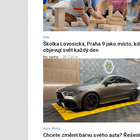
Děti
Školka Lovosická, Praha 9 jako místo, kd
objevují svět každý den
No name
-
20.7.2026
Auto Moto
Chcete změnit barvu svého auta? Řešen