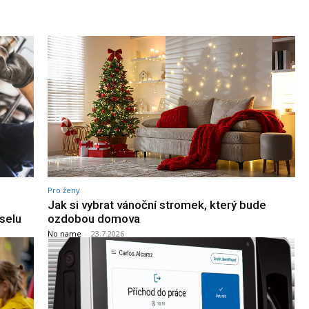
Pro ženy
Jak si vybrat vánoční stromek, který bude
selu
ozdobou domova
No name
-
23.7.2026