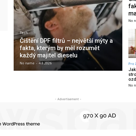
fa
ma
No 
Tech
Čištění DPF filtrů – největší mýty a
fakta, kterým by měl rozumět
každý majitel dieselu
No name
-
4.8.2026
Pro 
Jak
str
oz
No 
- Advertisement -