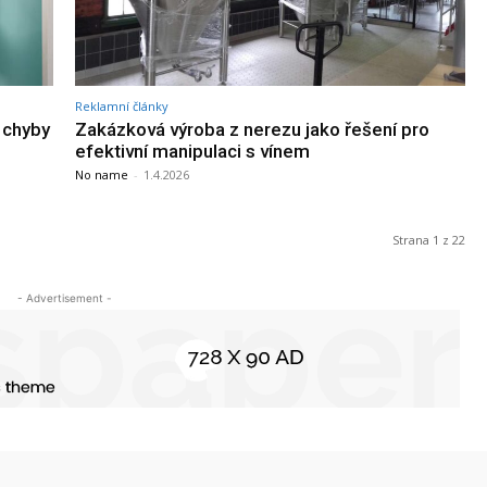
Reklamní články
 chyby
Zakázková výroba z nerezu jako řešení pro
efektivní manipulaci s vínem
No name
-
1.4.2026
Strana 1 z 22
- Advertisement -