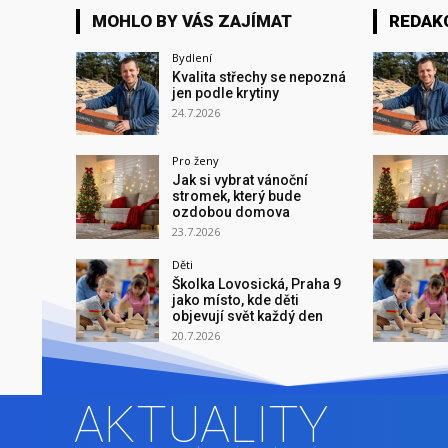
MOHLO BY VÁS ZAJÍMAT
REDAK
Bydlení
Kvalita střechy se nepozná
jen podle krytiny
24.7.2026
Pro ženy
Jak si vybrat vánoční
stromek, který bude
ozdobou domova
23.7.2026
Děti
Školka Lovosická, Praha 9
jako místo, kde děti
objevují svět každý den
20.7.2026
AKTUALITY