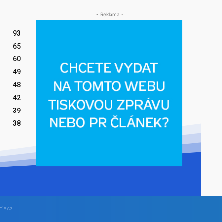
- Reklama -
93
65
60
49
48
42
39
38
dia.cz