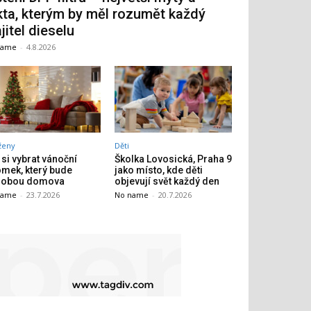
kta, kterým by měl rozumět každý
jitel dieselu
name
-
4.8.2026
ženy
Děti
 si vybrat vánoční
Školka Lovosická, Praha 9
omek, který bude
jako místo, kde děti
dobou domova
objevují svět každý den
name
-
23.7.2026
No name
-
20.7.2026