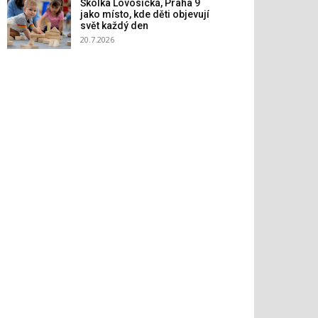
Školka Lovosická, Praha 9
jako místo, kde děti objevují
svět každý den
20.7.2026