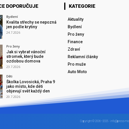
CE DOPORUČUJE
KATEGORIE
Bydlení
Aktuality
Kvalita střechy se nepozná
jen podle krytiny
Bydlení
24.7.2026
Pro ženy
Finance
Pro ženy
Zdraví
Jak si vybrat vánoční
stromek, který bude
Reklamní články
ozdobou domova
Pro muže
23.7.2026
Auto Moto
Děti
Školka Lovosická, Praha 9
jako místo, kde děti
objevují svět každý den
20.7.2026
Copyright © 2006–2025 - info@press-me