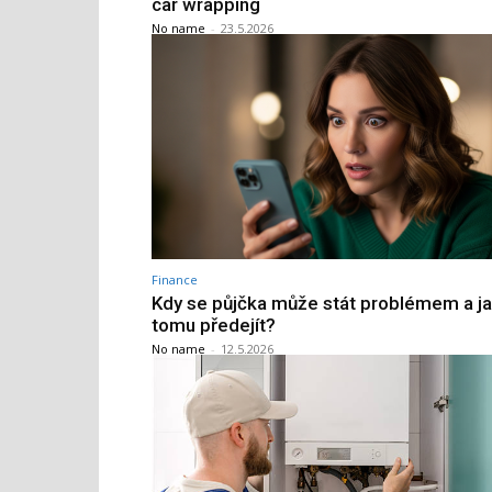
car wrapping
No name
-
23.5.2026
Finance
Kdy se půjčka může stát problémem a j
tomu předejít?
No name
-
12.5.2026