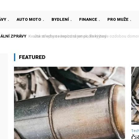
ÁVY
AUTO MOTO
BYDLENÍ
FINANCE
PRO MUŽE
ÁLNÍ ZPRÁVY
Jak si vybrat vánoční stromek, který bude ozdobou domova
FEATURED
Tec
Či