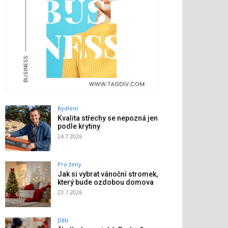
Bydlení
Kvalita střechy se nepozná jen
podle krytiny
24.7.2026
Pro ženy
Jak si vybrat vánoční stromek,
který bude ozdobou domova
23.7.2026
Děti