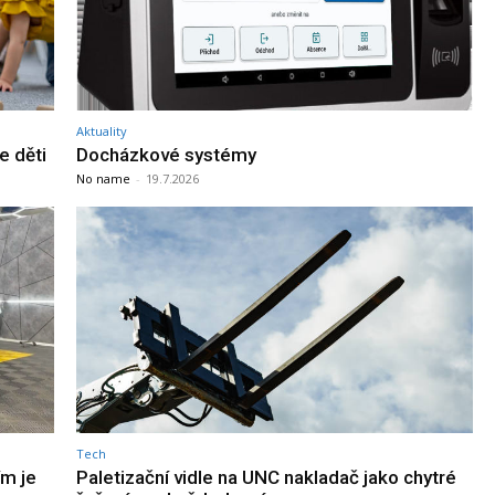
Aktuality
e děti
Docházkové systémy
No name
-
19.7.2026
Tech
ím je
Paletizační vidle na UNC nakladač jako chytré