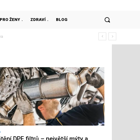
PRO ŽENY
ZDRAVÍ
BLOG
h
štění DPF filtrů – největší mýty a