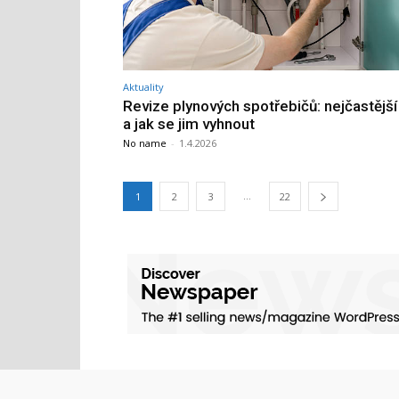
Aktuality
Revize plynových spotřebičů: nejčastější
a jak se jim vyhnout
No name
-
1.4.2026
...
1
2
3
22