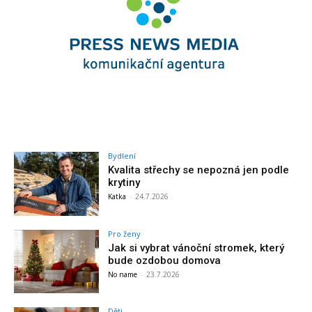
Bydlení
Kvalita střechy se nepozná jen podle
krytiny
Katka
-
24.7.2026
Pro ženy
Jak si vybrat vánoční stromek, který
bude ozdobou domova
No name
-
23.7.2026
Děti