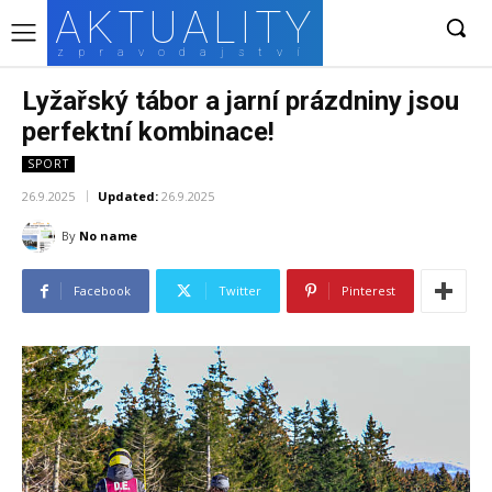
AKTUALITY
zpravodajství
Lyžařský tábor a jarní prázdniny jsou
perfektní kombinace!
SPORT
26.9.2025
Updated:
26.9.2025
By
No name
Facebook
Twitter
Pinterest