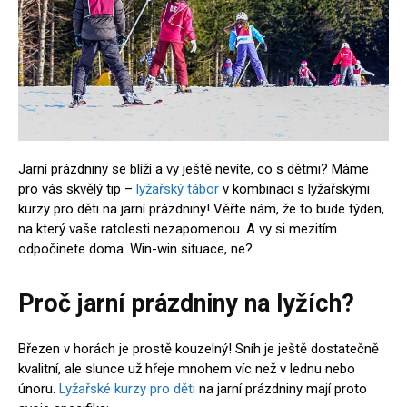
Jarní prázdniny se blíží a vy ještě nevíte, co s dětmi? Máme
pro vás skvělý tip –
lyžařský tábor
v kombinaci s lyžařskými
kurzy pro děti na jarní prázdniny! Věřte nám, že to bude týden,
na který vaše ratolesti nezapomenou. A vy si mezitím
odpočinete doma. Win-win situace, ne?
Proč jarní prázdniny na lyžích?
Březen v horách je prostě kouzelný! Sníh je ještě dostatečně
kvalitní, ale slunce už hřeje mnohem víc než v lednu nebo
únoru.
Lyžařské kurzy pro děti
na jarní prázdniny mají proto