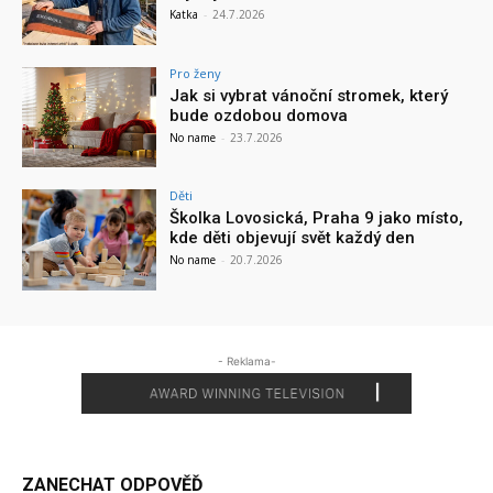
Katka
-
24.7.2026
Pro ženy
Jak si vybrat vánoční stromek, který
bude ozdobou domova
No name
-
23.7.2026
Děti
Školka Lovosická, Praha 9 jako místo,
kde děti objevují svět každý den
No name
-
20.7.2026
- Reklama-
ZANECHAT ODPOVĚĎ