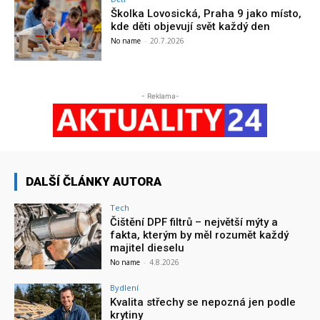
Školka Lovosická, Praha 9 jako místo,
kde děti objevují svět každý den
No name
-
20.7.2026
- Reklama-
DALŠÍ ČLÁNKY AUTORA
Tech
Čištění DPF filtrů – největší mýty a
fakta, kterým by měl rozumět každý
majitel dieselu
No name
-
4.8.2026
Bydlení
Kvalita střechy se nepozná jen podle
krytiny