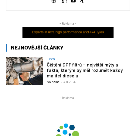
- Reklama -
NEJNOVĚJŠÍ ČLÁNKY
Tech
Čištění DPF filtrů – největší mýty a
fakta, kterým by měl rozumět každý
majitel dieselu
No name
-
4.8.2026
- Reklama -