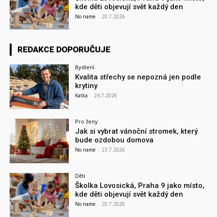
kde děti objevují svět každý den
No name
-
20.7.2026
REDAKCE DOPORUČUJE
Bydlení
Kvalita střechy se nepozná jen podle
krytiny
Katka
-
24.7.2026
Pro ženy
Jak si vybrat vánoční stromek, který
bude ozdobou domova
No name
-
23.7.2026
Děti
Školka Lovosická, Praha 9 jako místo,
kde děti objevují svět každý den
No name
-
20.7.2026