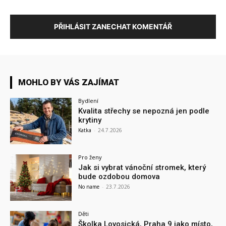
PŘIHLÁSIT ZANECHAT KOMENTÁŘ
MOHLO BY VÁS ZAJÍMAT
Bydlení
Kvalita střechy se nepozná jen podle
krytiny
Katka
-
24.7.2026
Pro ženy
Jak si vybrat vánoční stromek, který
bude ozdobou domova
No name
-
23.7.2026
Děti
Školka Lovosická, Praha 9 jako místo,