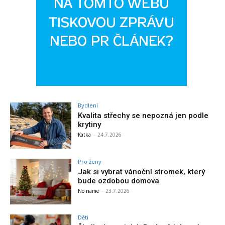
Bydlení
Kvalita střechy se nepozná jen podle
krytiny
Katka
-
24.7.2026
Pro ženy
Jak si vybrat vánoční stromek, který
bude ozdobou domova
No name
-
23.7.2026
Děti