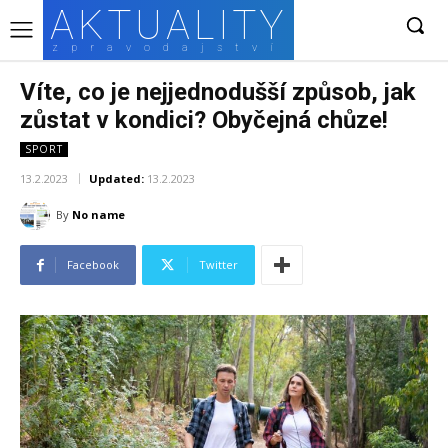
AKTUALITY
zpravodajství
Víte, co je nejjednodušší způsob, jak
zůstat v kondici? Obyčejná chůze!
SPORT
13.2.2023
Updated:
13.2.2023
By
No name
Facebook
Twitter