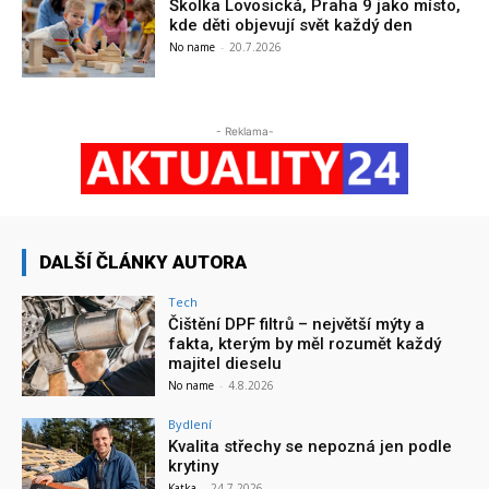
Školka Lovosická, Praha 9 jako místo,
kde děti objevují svět každý den
No name
-
20.7.2026
- Reklama-
DALŠÍ ČLÁNKY AUTORA
Tech
Čištění DPF filtrů – největší mýty a
fakta, kterým by měl rozumět každý
majitel dieselu
No name
-
4.8.2026
Bydlení
Kvalita střechy se nepozná jen podle
krytiny
Katka
-
24.7.2026