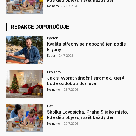
No name
-
20.7.2026
REDAKCE DOPORUČUJE
Bydlení
Kvalita střechy se nepozná jen podle
krytiny
Katka
-
24.7.2026
Pro ženy
Jak si vybrat vánoční stromek, který
bude ozdobou domova
No name
-
23.7.2026
Děti
Školka Lovosická, Praha 9 jako místo,
kde děti objevují svět každý den
No name
-
20.7.2026