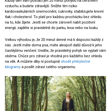
Každý den vám postačí jen 20 minut pohybu na čerstvém
vzduchu a budete zdravější. Snížíte tím riziko
kardiovaskulárních onemocnění, cukrovky, stabilizujete krevní
tlak i cholesterol. To platí pro každou procházku bez ohledu
na to, kde žijete. Jestli se chcete zároveň nabít pozitivní
energií, zajděte si pravidelně do parku, lesa nebo na louku.
Velkou výhodou je, že 20 minut denně má k dispozici každý z
nás. Jestli máte doma psa, máte alespoň další důvod k jeho
častějšímu venčení. Uvidíte, že pravidelný pohyb se vyplatí vám
oběma. Chůze pro zdraví je vhodná pro každého bez ohledu
na věk. A můžete díky ní postupně
shodit přebytečné
kilogramy
a posílit zdraví celého organismu.