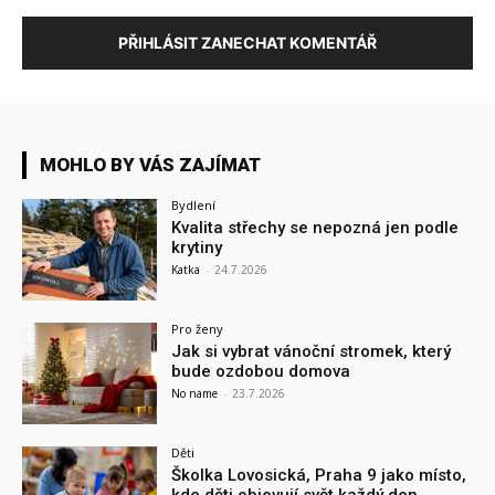
PŘIHLÁSIT ZANECHAT KOMENTÁŘ
MOHLO BY VÁS ZAJÍMAT
Bydlení
Kvalita střechy se nepozná jen podle
krytiny
Katka
-
24.7.2026
Pro ženy
Jak si vybrat vánoční stromek, který
bude ozdobou domova
No name
-
23.7.2026
Děti
Školka Lovosická, Praha 9 jako místo,
kde děti objevují svět každý den