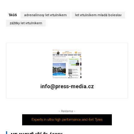
TAGS
adrenalinovy let vrtulníkem
let vrtulníkem mladá boleslav
zážitky let vrtulníkem
info@press-media.cz
- Reklama -