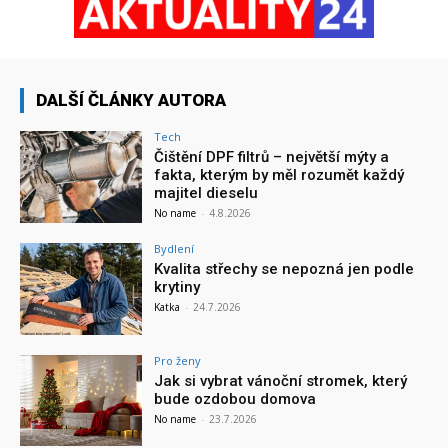
DALŠÍ ČLÁNKY AUTORA
Tech
Čištění DPF filtrů – největší mýty a
fakta, kterým by měl rozumět každý
majitel dieselu
No name
-
4.8.2026
Bydlení
Kvalita střechy se nepozná jen podle
krytiny
Katka
-
24.7.2026
Pro ženy
Jak si vybrat vánoční stromek, který
bude ozdobou domova
No name
-
23.7.2026