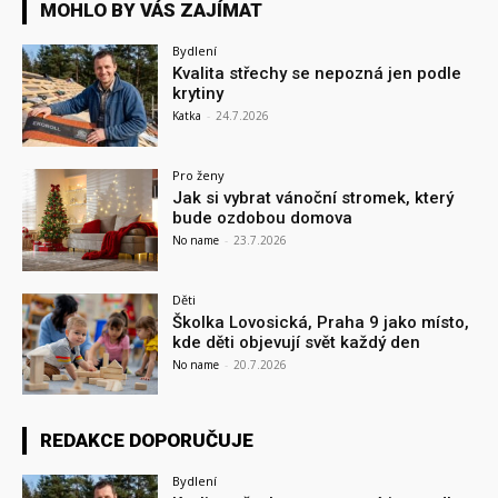
MOHLO BY VÁS ZAJÍMAT
Bydlení
Kvalita střechy se nepozná jen podle
krytiny
Katka
-
24.7.2026
Pro ženy
Jak si vybrat vánoční stromek, který
bude ozdobou domova
No name
-
23.7.2026
Děti
Školka Lovosická, Praha 9 jako místo,
kde děti objevují svět každý den
No name
-
20.7.2026
REDAKCE DOPORUČUJE
Bydlení