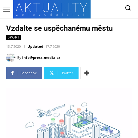
AKTUALITY
zpravodajství
Vzdalte se uspěchanému městu
SPORT
13.7.2020
Updated:
17.7.2020
By
info@press-media.cz
Facebook
Twitter