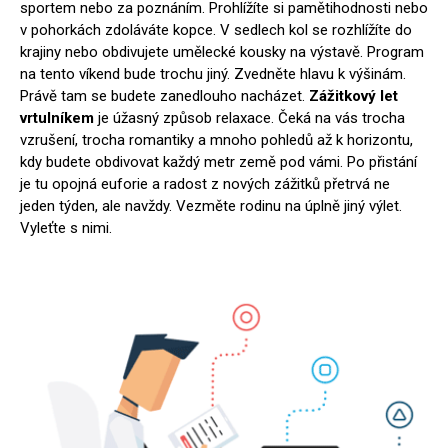
sportem nebo za poznáním. Prohlížíte si pamětihodnosti nebo
v pohorkách zdoláváte kopce. V sedlech kol se rozhlížíte do
krajiny nebo obdivujete umělecké kousky na výstavě. Program
na tento víkend bude trochu jiný. Zvedněte hlavu k výšinám.
Právě tam se budete zanedlouho nacházet.
Zážitkový let
vrtulníkem
je úžasný způsob relaxace. Čeká na vás trocha
vzrušení, trocha romantiky a mnoho pohledů až k horizontu,
kdy budete obdivovat každý metr země pod vámi. Po přistání
je tu opojná euforie a radost z nových zážitků přetrvá ne
jeden týden, ale navždy. Vezměte rodinu na úplně jiný výlet.
Vyleťte s nimi.