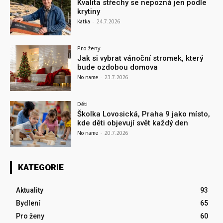
Kvalita střechy se nepozná jen podle
krytiny
Katka
-
24.7.2026
Pro ženy
Jak si vybrat vánoční stromek, který
bude ozdobou domova
No name
-
23.7.2026
Děti
Školka Lovosická, Praha 9 jako místo,
kde děti objevují svět každý den
No name
-
20.7.2026
KATEGORIE
Aktuality
93
Bydlení
65
Pro ženy
60