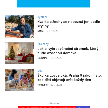
Bydlení
Kvalita střechy se nepozná jen podle
krytiny
Katka
-
24.7.2026
Pro ženy
Jak si vybrat vánoční stromek, který
bude ozdobou domova
No name
-
23.7.2026
Děti
Školka Lovosická, Praha 9 jako místo,
kde děti objevují svět každý den
No name
-
20.7.2026
- Reklama-