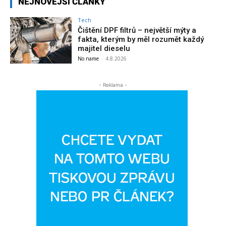
NEJNOVĚJŠÍ ČLÁNKY
Tech
Čištění DPF filtrů – největší mýty a
fakta, kterým by měl rozumět každý
majitel dieselu
No name
-
4.8.2026
- Reklama -