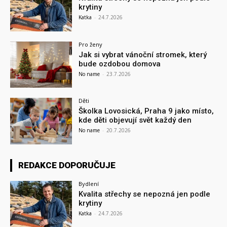
krytiny
Katka
-
24.7.2026
Pro ženy
Jak si vybrat vánoční stromek, který
bude ozdobou domova
No name
-
23.7.2026
Děti
Školka Lovosická, Praha 9 jako místo,
kde děti objevují svět každý den
No name
-
20.7.2026
REDAKCE DOPORUČUJE
Bydlení
Kvalita střechy se nepozná jen podle
krytiny
Katka
-
24.7.2026