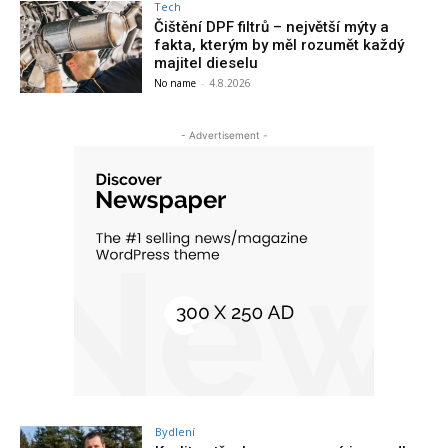
Tech
Čištění DPF filtrů – největší mýty a
fakta, kterým by měl rozumět každý
majitel dieselu
No name
-
4.8.2026
- Advertisement -
Bydlení