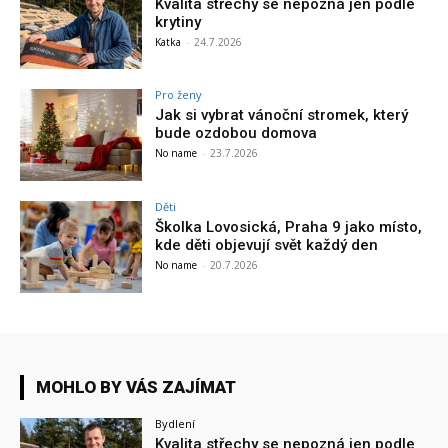
Kvalita střechy se nepozná jen podle
krytiny
Katka
-
24.7.2026
Pro ženy
Jak si vybrat vánoční stromek, který
bude ozdobou domova
No name
-
23.7.2026
Děti
Školka Lovosická, Praha 9 jako místo,
kde děti objevují svět každý den
No name
-
20.7.2026
MOHLO BY VÁS ZAJÍMAT
Bydlení
Kvalita střechy se nepozná jen podle