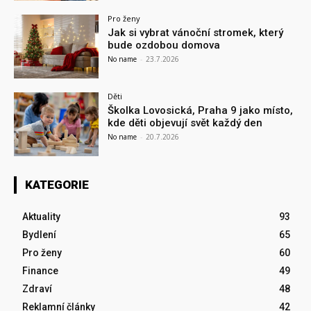
Pro ženy
Jak si vybrat vánoční stromek, který
bude ozdobou domova
No name
-
23.7.2026
Děti
Školka Lovosická, Praha 9 jako místo,
kde děti objevují svět každý den
No name
-
20.7.2026
KATEGORIE
Aktuality
93
Bydlení
65
Pro ženy
60
Finance
49
Zdraví
48
Reklamní články
42