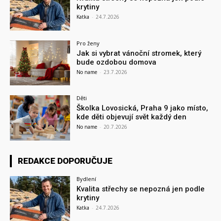
krytiny
Katka
-
24.7.2026
Pro ženy
Jak si vybrat vánoční stromek, který
bude ozdobou domova
No name
-
23.7.2026
Děti
Školka Lovosická, Praha 9 jako místo,
kde děti objevují svět každý den
No name
-
20.7.2026
REDAKCE DOPORUČUJE
Bydlení
Kvalita střechy se nepozná jen podle
krytiny
Katka
-
24.7.2026