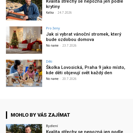
Kvalita střechy se nepozná jen podle
krytiny
Katka
-
24.7.2026
Pro ženy
Jak si vybrat vánoční stromek, který
bude ozdobou domova
No name
-
23.7.2026
Děti
Školka Lovosická, Praha 9 jako místo,
kde děti objevují svět každý den
No name
-
20.7.2026
MOHLO BY VÁS ZAJÍMAT
Bydlení
Kvalita střechy se nepozná jen podle