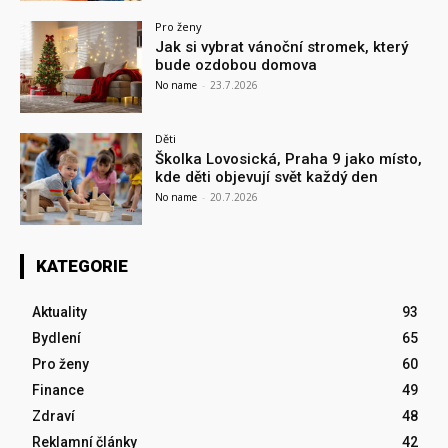
Pro ženy
Jak si vybrat vánoční stromek, který
bude ozdobou domova
No name
-
23.7.2026
Děti
Školka Lovosická, Praha 9 jako místo,
kde děti objevují svět každý den
No name
-
20.7.2026
KATEGORIE
Aktuality
93
Bydlení
65
Pro ženy
60
Finance
49
Zdraví
48
Reklamní články
42