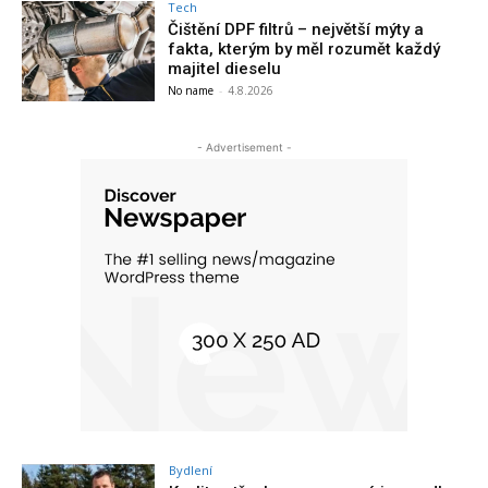
Tech
Čištění DPF filtrů – největší mýty a
fakta, kterým by měl rozumět každý
majitel dieselu
No name
-
4.8.2026
- Advertisement -
Bydlení