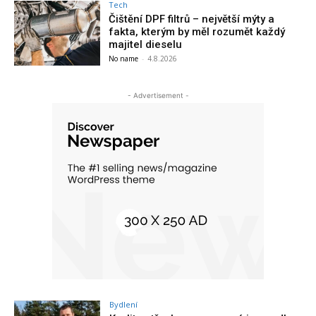
Tech
Čištění DPF filtrů – největší mýty a
fakta, kterým by měl rozumět každý
majitel dieselu
No name
-
4.8.2026
- Advertisement -
Bydlení