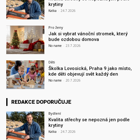
krytiny
Katka
-
24.7.2026
Pro ženy
Jak si vybrat vánoční stromek, který
bude ozdobou domova
No name
-
23.7.2026
Děti
Školka Lovosická, Praha 9 jako místo,
kde děti objevují svět každý den
No name
-
20.7.2026
REDAKCE DOPORUČUJE
Bydlení
Kvalita střechy se nepozná jen podle
krytiny
Katka
-
24.7.2026