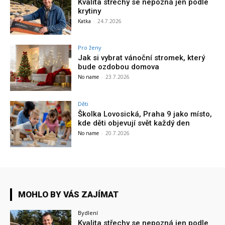
Kvalita střechy se nepozná jen podle
krytiny
Katka
-
24.7.2026
Pro ženy
Jak si vybrat vánoční stromek, který
bude ozdobou domova
No name
-
23.7.2026
Děti
Školka Lovosická, Praha 9 jako místo,
kde děti objevují svět každý den
No name
-
20.7.2026
MOHLO BY VÁS ZAJÍMAT
Bydlení
Kvalita střechy se nepozná jen podle