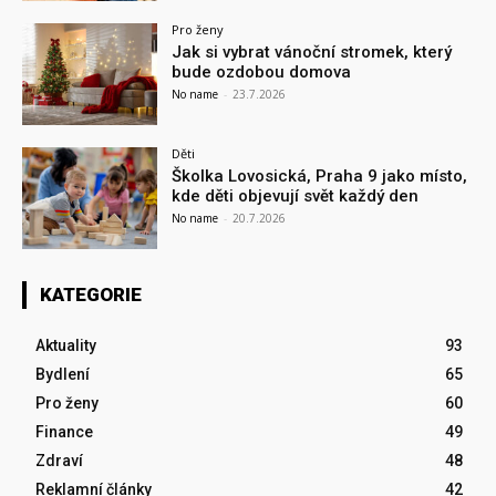
Pro ženy
Jak si vybrat vánoční stromek, který
bude ozdobou domova
No name
-
23.7.2026
Děti
Školka Lovosická, Praha 9 jako místo,
kde děti objevují svět každý den
No name
-
20.7.2026
KATEGORIE
Aktuality
93
Bydlení
65
Pro ženy
60
Finance
49
Zdraví
48
Reklamní články
42