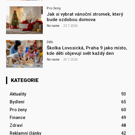
Pro ženy
Jak si vybrat vánoční stromek, který
bude ozdobou domova
No name
-
23.7.2026
Děti
Školka Lovosická, Praha 9 jako místo,
kde děti objevují svět každý den
No name
-
20.7.2026
KATEGORIE
Aktuality
93
Bydlení
65
Pro ženy
60
Finance
49
Zdraví
48
Reklamní články
42