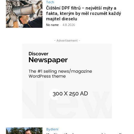
Tech
Čištění DPF filtrů – největší mýty a
fakta, kterým by měl rozumět každý
majitel dieselu
No name
-
4.8.2026
- Advertisement -
Bydlení