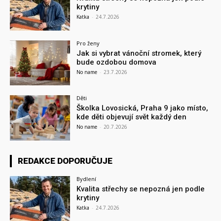
krytiny
Katka
-
24.7.2026
Pro ženy
Jak si vybrat vánoční stromek, který
bude ozdobou domova
No name
-
23.7.2026
Děti
Školka Lovosická, Praha 9 jako místo,
kde děti objevují svět každý den
No name
-
20.7.2026
REDAKCE DOPORUČUJE
Bydlení
Kvalita střechy se nepozná jen podle
krytiny
Katka
-
24.7.2026