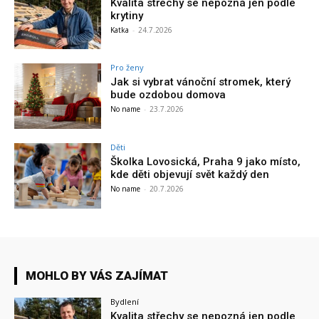
Kvalita střechy se nepozná jen podle
krytiny
Katka
-
24.7.2026
Pro ženy
Jak si vybrat vánoční stromek, který
bude ozdobou domova
No name
-
23.7.2026
Děti
Školka Lovosická, Praha 9 jako místo,
kde děti objevují svět každý den
No name
-
20.7.2026
MOHLO BY VÁS ZAJÍMAT
Bydlení
Kvalita střechy se nepozná jen podle