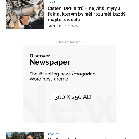
Tech
Čištění DPF filtrů – největší mýty a
fakta, kterým by měl rozumět každý
majitel dieselu
No name
-
4.8.2026
- Advertisement -
Bydlení