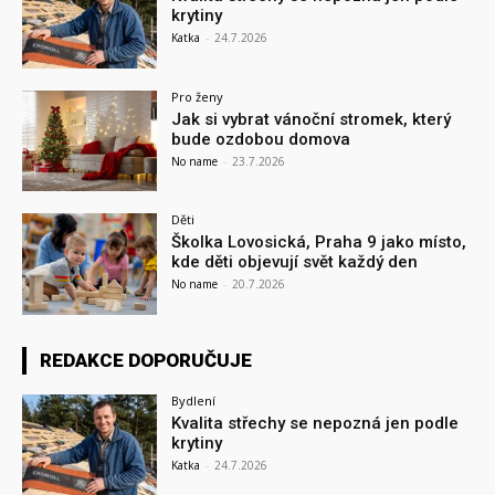
krytiny
Katka
-
24.7.2026
Pro ženy
Jak si vybrat vánoční stromek, který
bude ozdobou domova
No name
-
23.7.2026
Děti
Školka Lovosická, Praha 9 jako místo,
kde děti objevují svět každý den
No name
-
20.7.2026
REDAKCE DOPORUČUJE
Bydlení
Kvalita střechy se nepozná jen podle
krytiny
Katka
-
24.7.2026