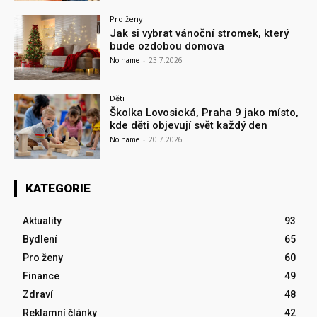
Pro ženy
Jak si vybrat vánoční stromek, který
bude ozdobou domova
No name
-
23.7.2026
Děti
Školka Lovosická, Praha 9 jako místo,
kde děti objevují svět každý den
No name
-
20.7.2026
KATEGORIE
Aktuality
93
Bydlení
65
Pro ženy
60
Finance
49
Zdraví
48
Reklamní články
42