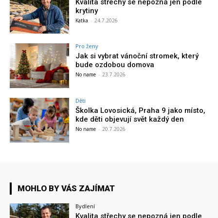
Kvalita střechy se nepozná jen podle
krytiny
Katka
-
24.7.2026
Pro ženy
Jak si vybrat vánoční stromek, který
bude ozdobou domova
No name
-
23.7.2026
Děti
Školka Lovosická, Praha 9 jako místo,
kde děti objevují svět každý den
No name
-
20.7.2026
MOHLO BY VÁS ZAJÍMAT
Bydlení
Kvalita střechy se nepozná jen podle