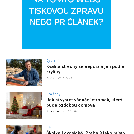
Bydlení
Kvalita střechy se nepozná jen podle
krytiny
Katka
-
24.7.2026
Pro ženy
Jak si vybrat vánoční stromek, který
bude ozdobou domova
No name
-
23.7.2026
Děti
Školka Lovosická, Praha 9 jako místo,