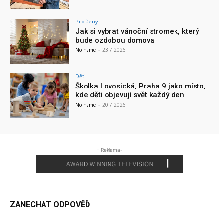
Pro ženy
Jak si vybrat vánoční stromek, který
bude ozdobou domova
No name
-
23.7.2026
Děti
Školka Lovosická, Praha 9 jako místo,
kde děti objevují svět každý den
No name
-
20.7.2026
- Reklama-
ZANECHAT ODPOVĚĎ