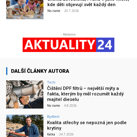
kde děti objevují svět každý den
No name
-
20.7.2026
- Reklama-
DALŠÍ ČLÁNKY AUTORA
Tech
Čištění DPF filtrů – největší mýty a
fakta, kterým by měl rozumět každý
majitel dieselu
No name
-
4.8.2026
Bydlení
Kvalita střechy se nepozná jen podle
krytiny
Katka
-
24.7.2026