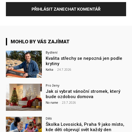
PŘIHLÁSIT ZANECHAT KOMENTÁŘ
MOHLO BY VÁS ZAJÍMAT
Bydlení
Kvalita střechy se nepozná jen podle
krytiny
Katka
-
24.7.2026
Pro ženy
Jak si vybrat vánoční stromek, který
bude ozdobou domova
No name
-
23.7.2026
Děti
Školka Lovosická, Praha 9 jako místo,
kde děti objevují svět každý den