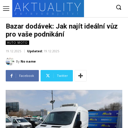
AKTUALITY
zpravodajství
Bazar dodávek: Jak najít ideální vůz
pro vaše podnikání
AUTO MOTO
19.12.2025
Updated:
19.12.2025
By
No name
Facebook
Twitter