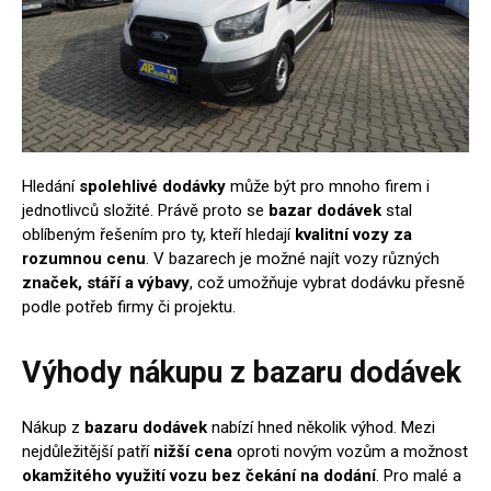
Hledání
spolehlivé dodávky
může být pro mnoho firem i
jednotlivců složité. Právě proto se
bazar dodávek
stal
oblíbeným řešením pro ty, kteří hledají
kvalitní vozy za
rozumnou cenu
. V bazarech je možné najít vozy různých
značek, stáří a výbavy
, což umožňuje vybrat dodávku přesně
podle potřeb firmy či projektu.
Výhody nákupu z bazaru dodávek
Nákup z
bazaru dodávek
nabízí hned několik výhod. Mezi
nejdůležitější patří
nižší cena
oproti novým vozům a možnost
okamžitého využití vozu bez čekání na dodání
. Pro malé a