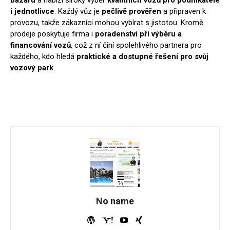
bazaru
a nabízí široký výběr
kvalitních vozů pro podnikatele
i jednotlivce
. Každý vůz je
pečlivě prověřen
a připraven k
provozu, takže zákazníci mohou vybírat s jistotou. Kromě
prodeje poskytuje firma i
poradenství při výběru a
financování vozů
, což z ní činí spolehlivého partnera pro
každého, kdo hledá
praktické a dostupné řešení pro svůj
vozový park
.
No name