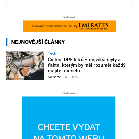
- Reklama -
NEJNOVĚJŠÍ ČLÁNKY
Tech
Čištění DPF filtrů – největší mýty a
fakta, kterým by měl rozumět každý
majitel dieselu
No name
-
4.8.2026
- Reklama -