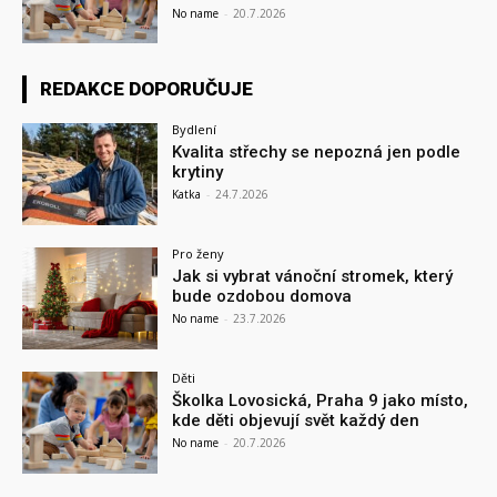
No name
-
20.7.2026
REDAKCE DOPORUČUJE
Bydlení
Kvalita střechy se nepozná jen podle
krytiny
Katka
-
24.7.2026
Pro ženy
Jak si vybrat vánoční stromek, který
bude ozdobou domova
No name
-
23.7.2026
Děti
Školka Lovosická, Praha 9 jako místo,
kde děti objevují svět každý den
No name
-
20.7.2026