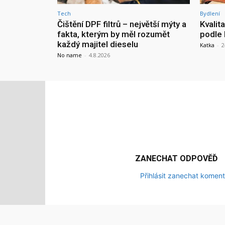
Tech
Bydlení
Čištění DPF filtrů – největší mýty a
Kvalit
fakta, kterým by měl rozumět
podle 
každý majitel dieselu
Katka
-
2
No name
-
4.8.2026
ZANECHAT ODPOVĚĎ
Přihlásit zanechat koment