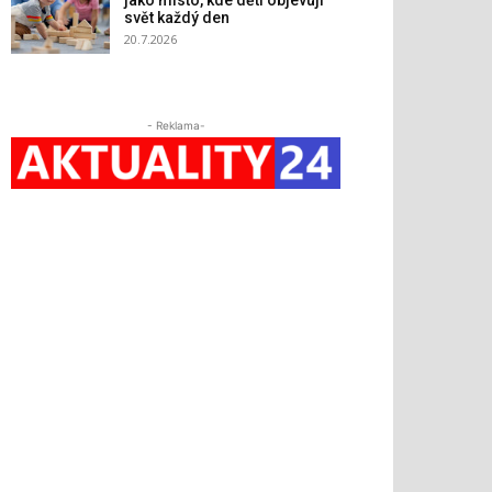
jako místo, kde děti objevují
svět každý den
20.7.2026
- Reklama-