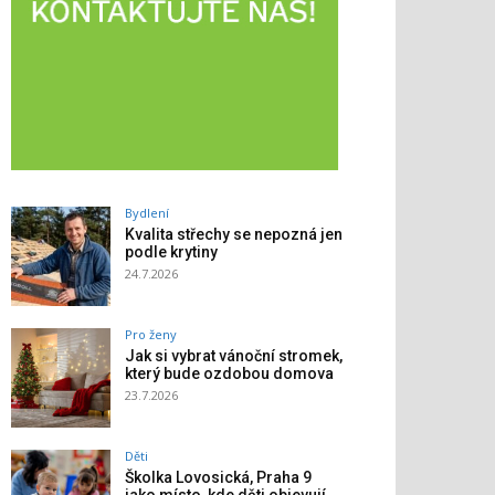
Bydlení
Kvalita střechy se nepozná jen
podle krytiny
24.7.2026
Pro ženy
Jak si vybrat vánoční stromek,
který bude ozdobou domova
23.7.2026
Děti
Školka Lovosická, Praha 9