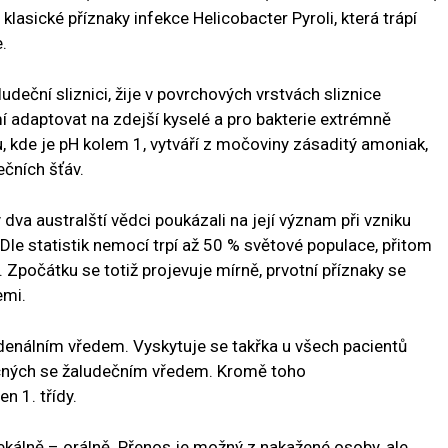
asické příznaky infekce Helicobacter Pyroli, která trápí
.
udeční sliznici, žije v povrchových vrstvách sliznice
í adaptovat na zdejší kyselé a pro bakterie extrémně
u, kde je pH kolem 1, vytváří z močoviny zásaditý amoniak,
ečních šťáv.
 dva australští vědci poukázali na její význam při vzniku
Dle statistik nemocí trpí až 50 % světové populace, přitom
 Zpočátku se totiž projevuje mírně, prvotní příznaky se
emi.
denálním vředem. Vyskytuje se takřka u všech pacientů
cných se žaludečním vředem. Kromě toho
n 1. třídy.
kálně – orálně. Přenos je možný z nakažené osoby, ale