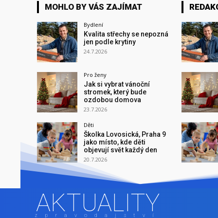
MOHLO BY VÁS ZAJÍMAT
REDAK
Bydlení
Kvalita střechy se nepozná
jen podle krytiny
24.7.2026
Pro ženy
Jak si vybrat vánoční
stromek, který bude
ozdobou domova
23.7.2026
Děti
Školka Lovosická, Praha 9
jako místo, kde děti
objevují svět každý den
20.7.2026
AKTUALITY
zpravodajství