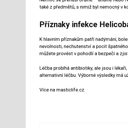
také z předmětů, s nimiž byl nemocný v k
Příznaky infekce Helicob
K hlavním příznakům patří nadýmání, bolest
nevolnosti, nechutenství a pocit špatného 
můžete provést v pohodlí a bezpečí a zjist
Léčba probíhá antibiotiky, ale jsou i lékaři
alternativní léčbu. Výborné výsledky má u
Více na masticlife.cz.