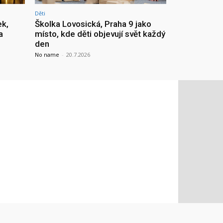
Děti
ek,
Školka Lovosická, Praha 9 jako
a
místo, kde děti objevují svět každý
den
No name
-
20.7.2026