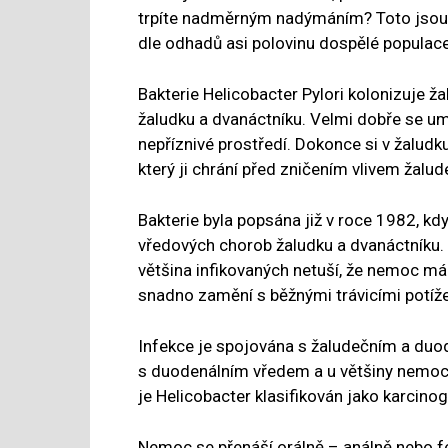
trpíte nadměrným nadýmáním? Toto jsou kl
dle odhadů asi polovinu dospělé populace
Bakterie Helicobacter Pylori kolonizuje žal
žaludku a dvanáctníku. Velmi dobře se um
nepříznivé prostředí. Dokonce si v žaludk
který ji chrání před zničením vlivem žalud
Bakterie byla popsána již v roce 1982, kdy
vředových chorob žaludku a dvanáctníku. 
většina infikovaných netuší, že nemoc má.
snadno zamění s běžnými trávicími potíž
Infekce je spojována s žaludečním a duo
s duodenálním vředem a u většiny nemo
je Helicobacter klasifikován jako karcinoge
Nemoc se přenáší orálně – análně nebo fe