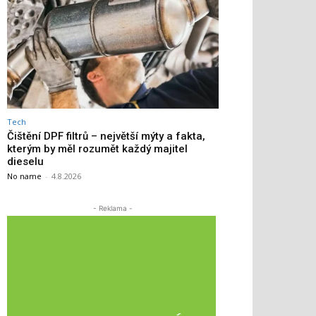
Tech
Čištění DPF filtrů – největší mýty a fakta,
kterým by měl rozumět každý majitel
dieselu
No name
-
4.8.2026
- Reklama -