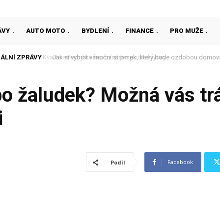
ÁVY
AUTO MOTO
BYDLENÍ
FINANCE
PRO MUŽE
ÁLNÍ ZPRÁVY
Jak si vybrat vánoční stromek, který bude ozdobou domova
bo žaludek? Možná vás tr
i
Facebook
Podíl