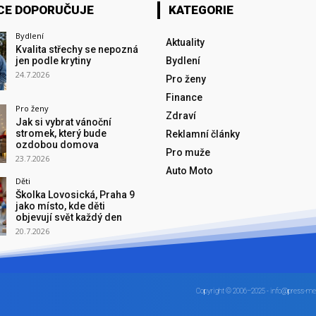
CE DOPORUČUJE
KATEGORIE
Bydlení
Aktuality
Kvalita střechy se nepozná
jen podle krytiny
Bydlení
24.7.2026
Pro ženy
Finance
Pro ženy
Zdraví
Jak si vybrat vánoční
stromek, který bude
Reklamní články
ozdobou domova
Pro muže
23.7.2026
Auto Moto
Děti
Školka Lovosická, Praha 9
jako místo, kde děti
objevují svět každý den
20.7.2026
Copyright © 2006–2025 - info@press-me