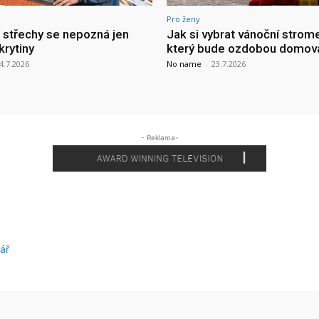
Pro ženy
a střechy se nepozná jen
Jak si vybrat vánoční strom
krytiny
který bude ozdobou domov
4.7.2026
No name
-
23.7.2026
- Reklama-
ář