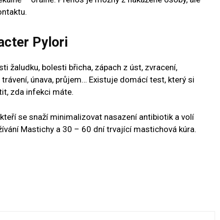
ontaktu.
acter Pylori
i žaludku, bolesti břicha, zápach z úst, zvracení,
trávení, únava, průjem… Existuje domácí test, který si
it, zda infekci máte.
, kteří se snaží minimalizovat nasazení antibiotik a volí
žívání Mastichy a 30 – 60 dní trvající mastichová kúra.