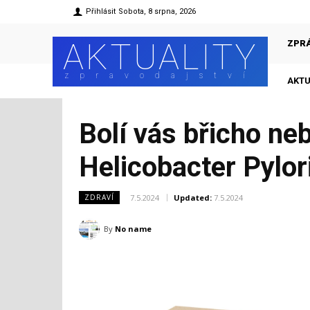
Přihlásit
Sobota, 8 srpna, 2026
AKTUALITY
ZPR
zpravodajství
AKTU
Bolí vás břicho ne
Helicobacter Pylor
7.5.2024
Updated:
7.5.2024
ZDRAVÍ
By
No name