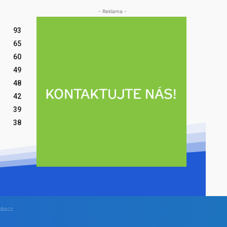
- Reklama -
93
65
60
49
48
42
39
38
dia.cz