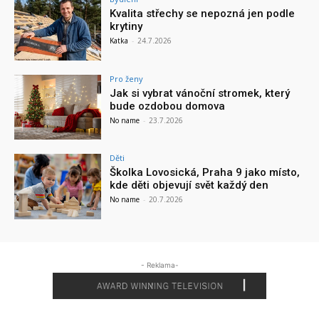
Kvalita střechy se nepozná jen podle
krytiny
Katka
-
24.7.2026
Pro ženy
Jak si vybrat vánoční stromek, který
bude ozdobou domova
No name
-
23.7.2026
Děti
Školka Lovosická, Praha 9 jako místo,
kde děti objevují svět každý den
No name
-
20.7.2026
- Reklama-