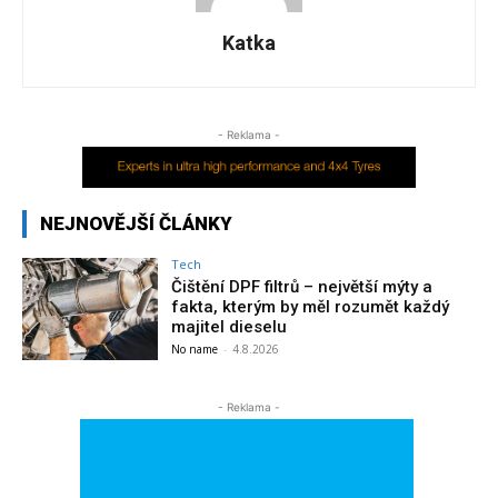
Katka
- Reklama -
NEJNOVĚJŠÍ ČLÁNKY
Tech
Čištění DPF filtrů – největší mýty a
fakta, kterým by měl rozumět každý
majitel dieselu
No name
-
4.8.2026
- Reklama -