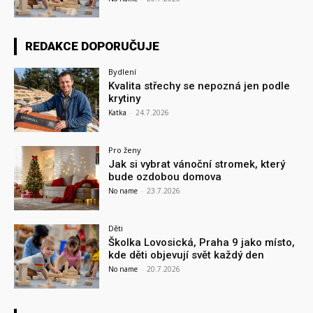
REDAKCE DOPORUČUJE
Bydlení
Kvalita střechy se nepozná jen podle
krytiny
Katka
-
24.7.2026
Pro ženy
Jak si vybrat vánoční stromek, který
bude ozdobou domova
No name
-
23.7.2026
Děti
Školka Lovosická, Praha 9 jako místo,
kde děti objevují svět každý den
No name
-
20.7.2026