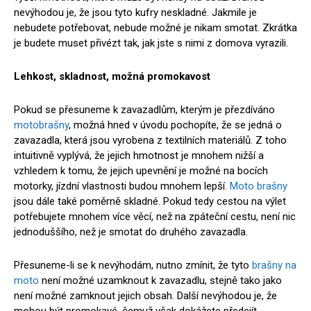
nevýhodou je, že jsou tyto kufry neskladné. Jakmile je
nebudete potřebovat, nebude možné je nikam smotat. Zkrátka
je budete muset přivézt tak, jak jste s nimi z domova vyrazili.
Lehkost, skladnost, možná promokavost
Pokud se přesuneme k zavazadlům, kterým je přezdíváno
motobrašny
, možná hned v úvodu pochopíte, že se jedná o
zavazadla, která jsou vyrobena z textilních materiálů. Z toho
intuitivně vyplývá, že jejich hmotnost je mnohem nižší a
vzhledem k tomu, že jejich upevnění je možné na bocích
motorky, jízdní vlastnosti budou mnohem lepší.
Moto brašny
jsou dále také poměrně skladné. Pokud tedy cestou na výlet
potřebujete mnohem více věcí, než na zpáteční cestu, není nic
jednoduššího, než je smotat do druhého zavazadla.
Přesuneme-li se k nevýhodám, nutno zmínit, že tyto
brašny na
moto
není možné uzamknout k zavazadlu, stejně tako jako
není možné zamknout jejich obsah. Další nevýhodou je, že