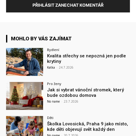
PŘIHLÁSIT ZANECHAT KOMENTÁŘ
MOHLO BY VÁS ZAJÍMAT
Bydlení
Kvalita střechy se nepozná jen podle
krytiny
Katka
-
24.7.2026
Pro ženy
Jak si vybrat vánoční stromek, který
bude ozdobou domova
No name
-
23.7.2026
Děti
Školka Lovosická, Praha 9 jako místo,
kde děti objevují svět každý den
No name
-
20.7.2026