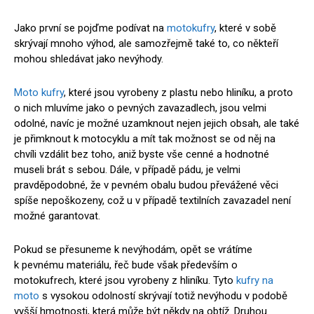
Jako první se pojďme podívat na
motokufry
, které v sobě
skrývají mnoho výhod, ale samozřejmě také to, co někteří
mohou shledávat jako nevýhody.
Moto kufry
, které jsou vyrobeny z plastu nebo hliníku, a proto
o nich mluvíme jako o pevných zavazadlech, jsou velmi
odolné, navíc je možné uzamknout nejen jejich obsah, ale také
je přimknout k motocyklu a mít tak možnost se od něj na
chvíli vzdálit bez toho, aniž byste vše cenné a hodnotné
museli brát s sebou. Dále, v případě pádu, je velmi
pravděpodobné, že v pevném obalu budou převážené věci
spíše nepoškozeny, což u v případě textilních zavazadel není
možné garantovat.
Pokud se přesuneme k nevýhodám, opět se vrátíme
k pevnému materiálu, řeč bude však především o
motokufrech, které jsou vyrobeny z hliníku. Tyto
kufry na
moto
s vysokou odolností skrývají totiž nevýhodu v podobě
vyšší hmotnosti, která může být někdy na obtíž. Druhou