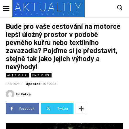
AKTUALITY
zpravodajství
Bude pro vaše cestování na motorce
lepší úložný prostor v podobě
pevného kufru nebo textilního
zavazadla? Pojďme si je představit,
stejně tak jako jejich výhody a
nevýhody!
AUTO MOTO
PRO MUŽE
16.8.2023
Updated:
16.8.2023
By
Katka
Facebook
Twitter