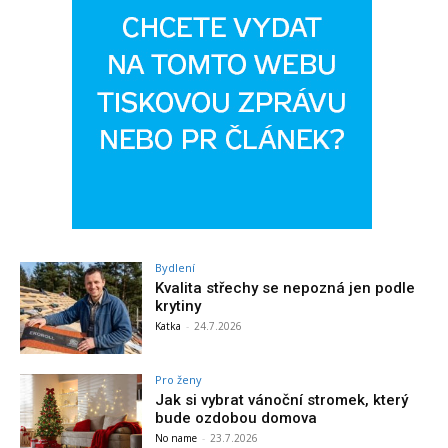
Bydlení
Kvalita střechy se nepozná jen podle
krytiny
Katka
-
24.7.2026
Pro ženy
Jak si vybrat vánoční stromek, který
bude ozdobou domova
No name
-
23.7.2026