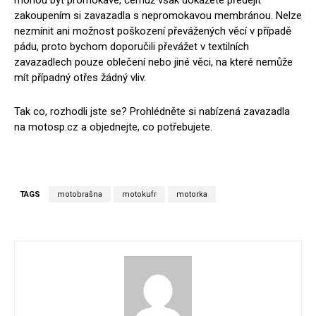
mohou být promokavé, čemuž však dokážete předejít
zakoupením si zavazadla s nepromokavou membránou. Nelze
nezmínit ani možnost poškození převážených věcí v případě
pádu, proto bychom doporučili převážet v textilních
zavazadlech pouze oblečení nebo jiné věci, na které nemůže
mít případný otřes žádný vliv.
Tak co, rozhodli jste se? Prohlédněte si nabízená zavazadla
na motosp.cz a objednejte, co potřebujete.
TAGS
motobrašna
motokufr
motorka