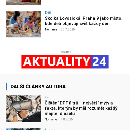
Děti
Školka Lovosická, Praha 9 jako místo,
kde děti objevují svět každý den
No name
-
20.7.2026
- Reklama-
DALŠÍ ČLÁNKY AUTORA
Tech
Čištění DPF filtrů – největší mýty a
fakta, kterým by měl rozumět každý
majitel dieselu
No name
-
4.8.2026
Bydlení