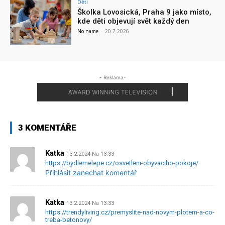
Děti
Školka Lovosická, Praha 9 jako místo,
kde děti objevují svět každý den
No name
-
20.7.2026
- Reklama-
3 KOMENTÁŘE
Katka
13.2.2024 Na 13:33
https://bydlemelepe.cz/osvetleni-obyvaciho-pokoje/
Přihlásit zanechat komentář
Katka
13.2.2024 Na 13:33
https://trendyliving.cz/premyslite-nad-novym-plotem-a-co-
treba-betonovy/