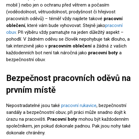
mobil ) nebo jen o ochranu před větrem a počasím
(voděodolnost, větruodolnost, prodyšnost či hřejivost
pracovních oděvů) – téměř vždy najdete takové
pracovní
oblečení
, které vám bude vyhovovat. Stejně jako
pracovní
obuv
. Při výběru vždy pamatujte na jeden důležitý aspekt –
pohodlí. V žádném oděvu se člověk nepohybuje tak dlouho, a
tak intenzivně jako v
pracovním oblečení
a žádná z vašich
každodenních bot není tak náročná jako
pracovní boty
a
bezpečnostní obuv.
Bezpečnost pracovních oděvů na
prvním místě
Nepostradatelné jsou také
pracovní rukavice
, bezpečnostní
sandály a bezpečnostní obuv; při práci může snadno dojít k
úrazu na pracovišti.
Pracovní boty
mohou být každodenním
společníkem, jen pokud dokonale padnou. Pak jsou nohy také
dokonale chráněny.