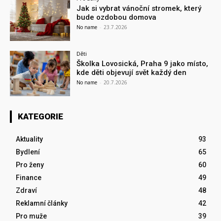
Jak si vybrat vánoční stromek, který
bude ozdobou domova
No name
-
23.7.2026
Děti
Školka Lovosická, Praha 9 jako místo,
kde děti objevují svět každý den
No name
-
20.7.2026
KATEGORIE
Aktuality
93
Bydlení
65
Pro ženy
60
Finance
49
Zdraví
48
Reklamní články
42
Pro muže
39