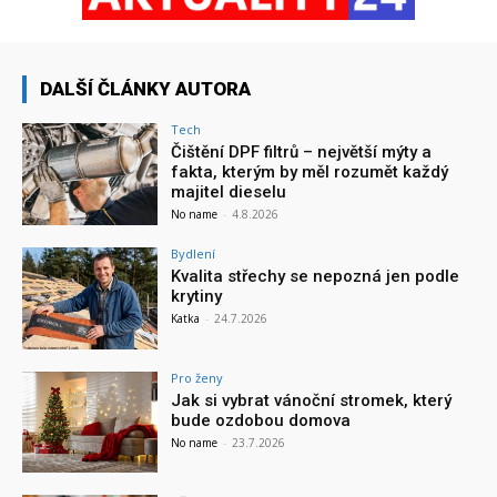
DALŠÍ ČLÁNKY AUTORA
Tech
Čištění DPF filtrů – největší mýty a
fakta, kterým by měl rozumět každý
majitel dieselu
No name
-
4.8.2026
Bydlení
Kvalita střechy se nepozná jen podle
krytiny
Katka
-
24.7.2026
Pro ženy
Jak si vybrat vánoční stromek, který
bude ozdobou domova
No name
-
23.7.2026