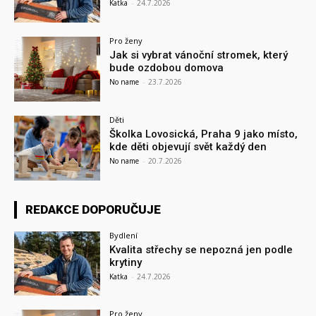
Katka
-
24.7.2026
Pro ženy
Jak si vybrat vánoční stromek, který
bude ozdobou domova
No name
-
23.7.2026
Děti
Školka Lovosická, Praha 9 jako místo,
kde děti objevují svět každý den
No name
-
20.7.2026
REDAKCE DOPORUČUJE
Bydlení
Kvalita střechy se nepozná jen podle
krytiny
Katka
-
24.7.2026
Pro ženy