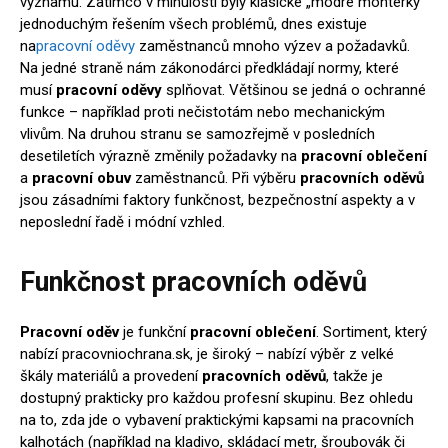
významu. Zatímco v minulosti byly klasické „modré montérky“
jednoduchým řešením všech problémů, dnes existuje
na
pracovní oděvy
zaměstnanců mnoho výzev a požadavků.
Na jedné straně nám zákonodárci předkládají normy, které
musí
pracovní oděvy
splňovat. Většinou se jedná o ochranné
funkce – například proti nečistotám nebo mechanickým
vlivům. Na druhou stranu se samozřejmě v posledních
desetiletích výrazně změnily požadavky na
pracovní oblečení
a
pracovní obuv
zaměstnanců. Při výběru
pracovních oděvů
jsou zásadními faktory funkčnost, bezpečnostní aspekty a v
neposlední řadě i módní vzhled.
Funkčnost pracovních oděvů
Pracovní oděv
je funkční
pracovní oblečení
. Sortiment, který
nabízí pracovniochrana.sk, je široký – nabízí výběr z velké
škály materiálů a provedení
pracovních oděvů
, takže je
dostupný prakticky pro každou profesní skupinu. Bez ohledu
na to, zda jde o vybavení praktickými kapsami na pracovních
kalhotách (například na kladivo, skládací metr, šroubovák či