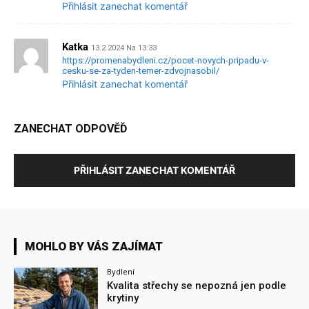
Přihlásit zanechat komentář
Katka
13.2.2024 Na 13:33
https://promenabydleni.cz/pocet-novych-pripadu-v-
cesku-se-za-tyden-temer-zdvojnasobil/
Přihlásit zanechat komentář
ZANECHAT ODPOVĚĎ
PŘIHLÁSIT ZANECHAT KOMENTÁŘ
MOHLO BY VÁS ZAJÍMAT
Bydlení
Kvalita střechy se nepozná jen podle
krytiny