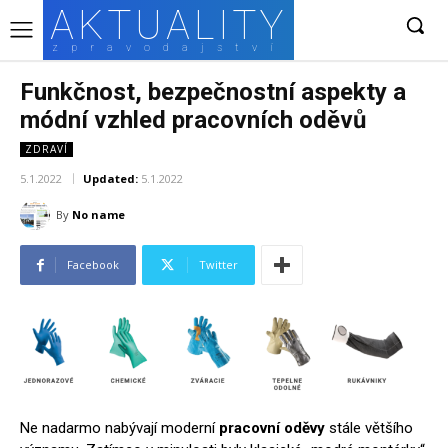
AKTUALITY
zpravodajství
Funkčnost, bezpečnostní aspekty a
módní vzhled pracovních oděvů
ZDRAVÍ
5.1.2022
Updated:
5.1.2022
By
No name
Facebook
Twitter
Ne nadarmo nabývají moderní
pracovní oděvy
stále většího