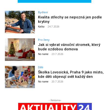
Bydlení
Kvalita střechy se nepozná jen podle
krytiny
Katka
-
24.7.2026
Pro ženy
Jak si vybrat vánoční stromek, který
bude ozdobou domova
No name
-
23.7.2026
Děti
Školka Lovosická, Praha 9 jako místo,
kde děti objevují svět každý den
No name
-
20.7.2026
- Reklama-