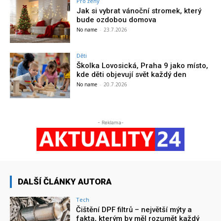
Pro ženy
Jak si vybrat vánoční stromek, který
bude ozdobou domova
No name
-
23.7.2026
Děti
Školka Lovosická, Praha 9 jako místo,
kde děti objevují svět každý den
No name
-
20.7.2026
- Reklama-
DALŠÍ ČLÁNKY AUTORA
Tech
Čištění DPF filtrů – největší mýty a
fakta, kterým by měl rozumět každý