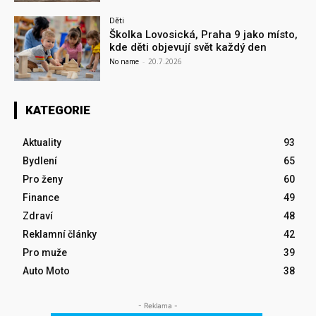
Děti
Školka Lovosická, Praha 9 jako místo,
kde děti objevují svět každý den
No name
-
20.7.2026
KATEGORIE
Aktuality
93
Bydlení
65
Pro ženy
60
Finance
49
Zdraví
48
Reklamní články
42
Pro muže
39
Auto Moto
38
- Reklama -