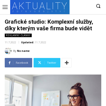
AKTUALITY
zpravodajství
Grafické studio: Komplexní služby,
díky kterým vaše firma bude vidět
REKLAMNÍ ČLÁNKY
11.7.2022
Updated:
11.7.2022
By
No name
Facebook
Twitter