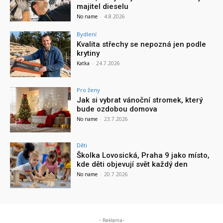
majitel dieselu
No name
-
4.8.2026
Bydlení
Kvalita střechy se nepozná jen podle
krytiny
Katka
-
24.7.2026
Pro ženy
Jak si vybrat vánoční stromek, který
bude ozdobou domova
No name
-
23.7.2026
Děti
Školka Lovosická, Praha 9 jako místo,
kde děti objevují svět každý den
No name
-
20.7.2026
- Reklama-