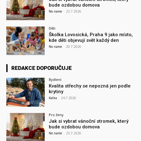
bude ozdobou domova
No name
-
23.7.2026
Děti
Školka Lovosická, Praha 9 jako místo,
kde děti objevují svět každý den
No name
-
20.7.2026
REDAKCE DOPORUČUJE
Bydlení
Kvalita střechy se nepozná jen podle
krytiny
Katka
-
24.7.2026
Pro ženy
Jak si vybrat vánoční stromek, který
bude ozdobou domova
No name
-
23.7.2026