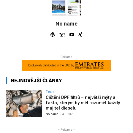
No name
- Reklama -
NEJNOVĚJŠÍ ČLÁNKY
Tech
Čištění DPF filtrů – největší mýty a
fakta, kterým by měl rozumět každý
majitel dieselu
No name
-
4.8.2026
- Reklama -