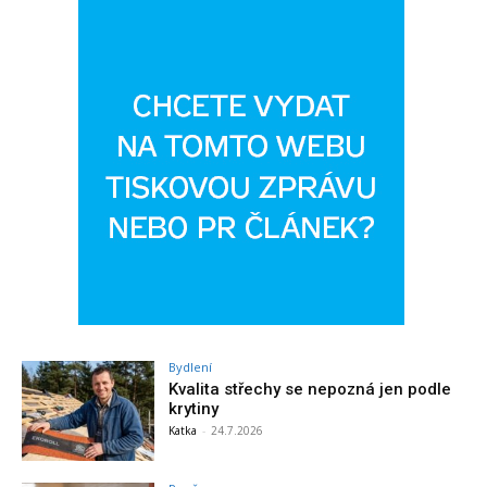
Bydlení
Kvalita střechy se nepozná jen podle
krytiny
Katka
-
24.7.2026