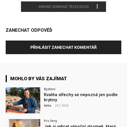
ZANECHAT ODPOVĚĎ
PŘIHLÁSIT ZANECHAT KOMENTÁŘ
MOHLO BY VÁS ZAJÍMAT
Bydlení
Kvalita střechy se nepozná jen podle
krytiny
Katka
-
24.7.2026
Pro ženy
Jak si vybrat vánoční stromek, který