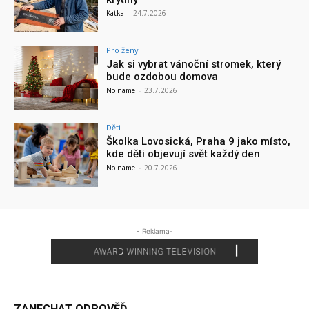
Katka
-
24.7.2026
Pro ženy
Jak si vybrat vánoční stromek, který
bude ozdobou domova
No name
-
23.7.2026
Děti
Školka Lovosická, Praha 9 jako místo,
kde děti objevují svět každý den
No name
-
20.7.2026
- Reklama-
ZANECHAT ODPOVĚĎ