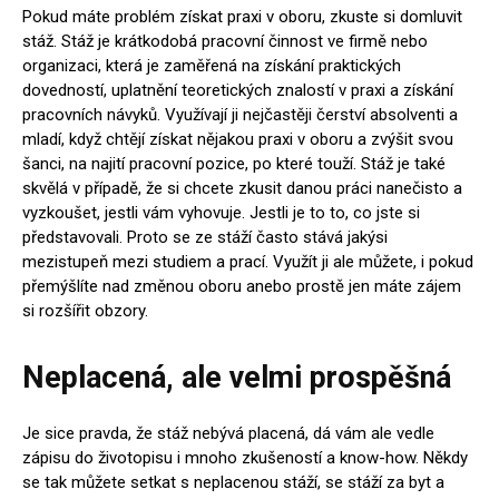
Pokud máte problém získat praxi v oboru, zkuste si domluvit
stáž. Stáž je krátkodobá pracovní činnost ve firmě nebo
organizaci, která je zaměřená na získání praktických
dovedností, uplatnění teoretických znalostí v praxi a získání
pracovních návyků. Využívají ji nejčastěji čerství absolventi a
mladí, když chtějí získat nějakou praxi v oboru a zvýšit svou
šanci, na najití pracovní pozice, po které touží. Stáž je také
skvělá v případě, že si chcete zkusit danou práci nanečisto a
vyzkoušet, jestli vám vyhovuje. Jestli je to to, co jste si
představovali. Proto se ze stáží často stává jakýsi
mezistupeň mezi studiem a prací. Využít ji ale můžete, i pokud
přemýšlíte nad změnou oboru anebo prostě jen máte zájem
si rozšířit obzory.
Neplacená, ale velmi prospěšná
Je sice pravda, že stáž nebývá placená, dá vám ale vedle
zápisu do životopisu i mnoho zkušeností a know-how. Někdy
se tak můžete setkat s neplacenou stáží, se stáží za byt a