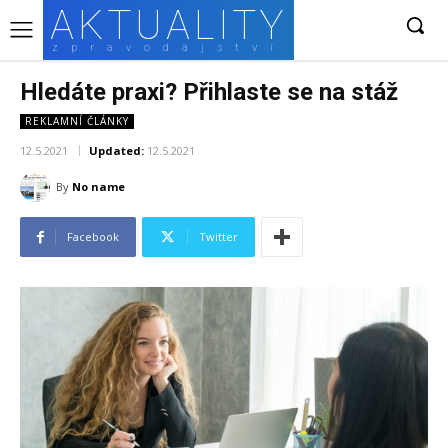
AKTUALITY
zpravodajství
Hledáte praxi? Přihlaste se na stáž
REKLAMNÍ ČLÁNKY
12.5.2021
Updated:
12.5.2021
By
No name
Facebook
Twitter