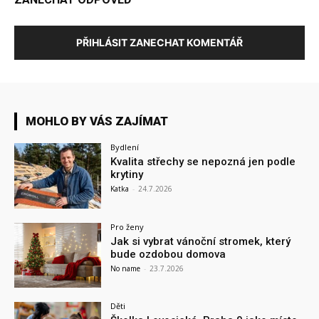
PŘIHLÁSIT ZANECHAT KOMENTÁŘ
MOHLO BY VÁS ZAJÍMAT
Bydlení
Kvalita střechy se nepozná jen podle
krytiny
Katka
-
24.7.2026
Pro ženy
Jak si vybrat vánoční stromek, který
bude ozdobou domova
No name
-
23.7.2026
Děti