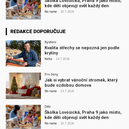
Školka Lovosická, Praha 9 jako místo,
kde děti objevují svět každý den
No name
-
20.7.2026
REDAKCE DOPORUČUJE
Bydlení
Kvalita střechy se nepozná jen podle
krytiny
Katka
-
24.7.2026
Pro ženy
Jak si vybrat vánoční stromek, který
bude ozdobou domova
No name
-
23.7.2026
Děti
Školka Lovosická, Praha 9 jako místo,
kde děti objevují svět každý den
No name
-
20.7.2026