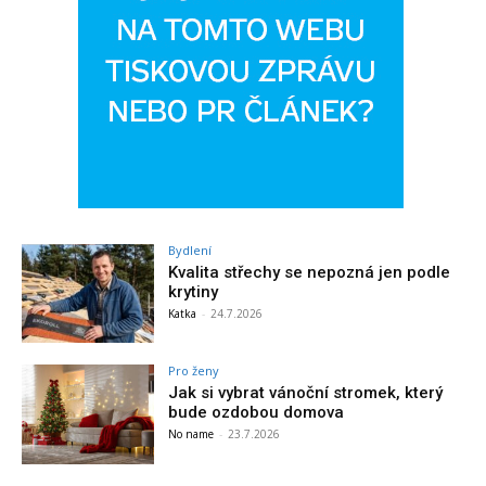
Bydlení
Kvalita střechy se nepozná jen podle
krytiny
Katka
-
24.7.2026
Pro ženy
Jak si vybrat vánoční stromek, který
bude ozdobou domova
No name
-
23.7.2026