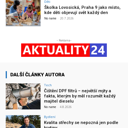
Děti
Školka Lovosická, Praha 9 jako místo,
kde děti objevují svět každý den
No name
-
20.7.2026
- Reklama-
DALŠÍ ČLÁNKY AUTORA
Tech
Čištění DPF filtrů – největší mýty a
fakta, kterým by měl rozumět každý
majitel dieselu
No name
-
4.8.2026
Bydlení
Kvalita střechy se nepozná jen podle
krytiny