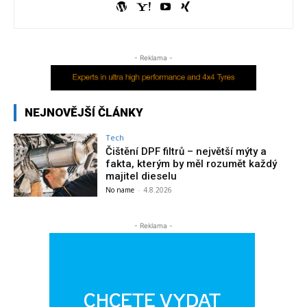
- Reklama -
NEJNOVĚJŠÍ ČLÁNKY
Tech
Čištění DPF filtrů – největší mýty a
fakta, kterým by měl rozumět každý
majitel dieselu
No name
-
4.8.2026
- Reklama -