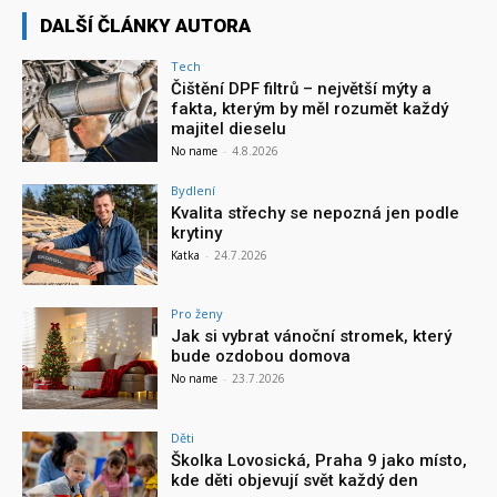
DALŠÍ ČLÁNKY AUTORA
Tech
Čištění DPF filtrů – největší mýty a
fakta, kterým by měl rozumět každý
majitel dieselu
No name
-
4.8.2026
Bydlení
Kvalita střechy se nepozná jen podle
krytiny
Katka
-
24.7.2026
Pro ženy
Jak si vybrat vánoční stromek, který
bude ozdobou domova
No name
-
23.7.2026
Děti
Školka Lovosická, Praha 9 jako místo,
kde děti objevují svět každý den