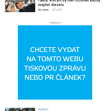
fakta, kterým by měl rozumět každý
majitel dieselu
No name
-
4.8.2026
- Reklama -
Bydlení