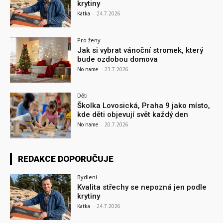
krytiny
Katka
-
24.7.2026
Pro ženy
Jak si vybrat vánoční stromek, který
bude ozdobou domova
No name
-
23.7.2026
Děti
Školka Lovosická, Praha 9 jako místo,
kde děti objevují svět každý den
No name
-
20.7.2026
REDAKCE DOPORUČUJE
Bydlení
Kvalita střechy se nepozná jen podle
krytiny
Katka
-
24.7.2026