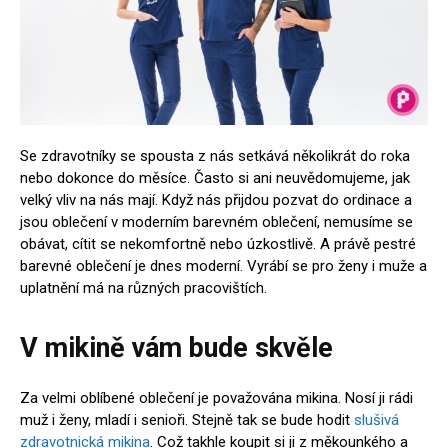
Se zdravotníky se spousta z nás setkává několikrát do roka
nebo dokonce do měsíce. Často si ani neuvědomujeme, jak
velký vliv na nás mají. Když nás přijdou pozvat do ordinace a
jsou oblečení v moderním barevném oblečení, nemusíme se
obávat, cítit se nekomfortně nebo úzkostlivě. A právě pestré
barevné oblečení je dnes moderní. Vyrábí se pro ženy i muže a
uplatnění má na různých pracovištích.
V mikině vám bude skvěle
Za velmi oblíbené oblečení je považována mikina. Nosí ji rádi
muž i ženy, mladí i senioři. Stejně tak se bude hodit
slušivá
zdravotnická mikina
. Což takhle koupit si ji z měkounkého a