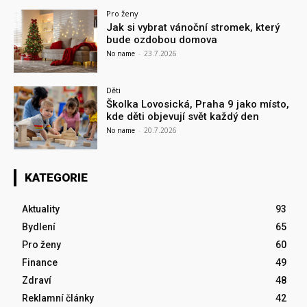
Pro ženy
Jak si vybrat vánoční stromek, který
bude ozdobou domova
No name
-
23.7.2026
Děti
Školka Lovosická, Praha 9 jako místo,
kde děti objevují svět každý den
No name
-
20.7.2026
KATEGORIE
Aktuality
93
Bydlení
65
Pro ženy
60
Finance
49
Zdraví
48
Reklamní články
42