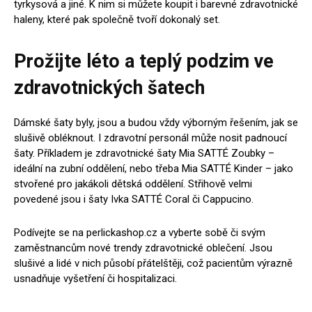
tyrkysová a jiné. K nim si můžete koupit i barevné zdravotnické
haleny, které pak společně tvoří dokonalý set.
Prožijte léto a teplý podzim ve
zdravotnických šatech
Dámské šaty byly, jsou a budou vždy výborným řešením, jak se
slušivě obléknout. I zdravotní personál může nosit padnoucí
šaty. Příkladem je zdravotnické šaty Mia SATTÉ Zoubky –
ideální na zubní oddělení, nebo třeba Mia SATTÉ Kinder – jako
stvořené pro jakákoli dětská oddělení. Střihově velmi
povedené jsou i šaty Ivka SATTÉ Coral či Cappucino.
Podívejte se na perlickashop.cz a vyberte sobě či svým
zaměstnancům nové trendy zdravotnické oblečení. Jsou
slušivé a lidé v nich působí přátelštěji, což pacientům výrazně
usnadňuje vyšetření či hospitalizaci.