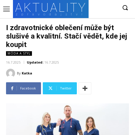
AKTUALITY
zpravodajství
I zdravotnické oblečení může být
slušivé a kvalitní. Stačí vědět, kde jej
koupit
MÓDA A STYL
16.7.2025
Updated:
16.7.2025
By
Katka
Facebook
Twitter