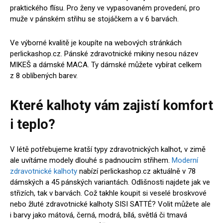
praktického flísu. Pro ženy ve vypasovaném provedení, pro
muže v pánském střihu se stojáčkem a v 6 barvách.
Ve výborné kvalitě je koupíte na webových stránkách
perlickashop.cz. Pánské zdravotnické mikiny nesou název
MIKEŠ a dámské MACA. Ty dámské můžete vybírat celkem
z 8 oblíbených barev.
Které kalhoty vám zajistí komfort
i teplo?
V létě potřebujeme kratší typy zdravotnických kalhot, v zimě
ale uvítáme modely dlouhé s padnoucím střihem.
Moderní
zdravotnické kalhoty
nabízí perlickashop.cz aktuálně v 78
dámských a 45 pánských variantách. Odlišnosti najdete jak ve
střizích, tak v barvách. Což takhle koupit si veselé broskvové
nebo žluté zdravotnické kalhoty SISI SATTÉ? Volit můžete ale
i barvy jako mátová, černá, modrá, bílá, světlá či tmavá