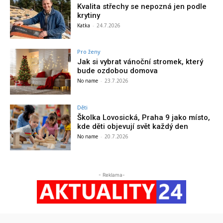
Kvalita střechy se nepozná jen podle
krytiny
Katka
-
24.7.2026
Pro ženy
Jak si vybrat vánoční stromek, který
bude ozdobou domova
No name
-
23.7.2026
Děti
Školka Lovosická, Praha 9 jako místo,
kde děti objevují svět každý den
No name
-
20.7.2026
- Reklama-