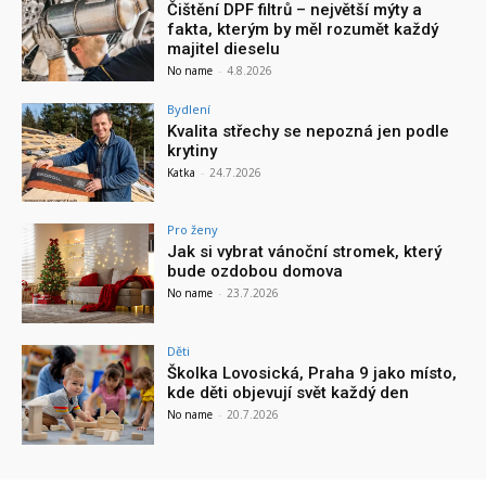
Čištění DPF filtrů – největší mýty a
fakta, kterým by měl rozumět každý
majitel dieselu
No name
-
4.8.2026
Bydlení
Kvalita střechy se nepozná jen podle
krytiny
Katka
-
24.7.2026
Pro ženy
Jak si vybrat vánoční stromek, který
bude ozdobou domova
No name
-
23.7.2026
Děti
Školka Lovosická, Praha 9 jako místo,
kde děti objevují svět každý den
No name
-
20.7.2026