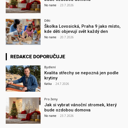
No name
-
23.7.2026
Děti
Školka Lovosická, Praha 9 jako místo,
kde děti objevují svět každý den
No name
-
20.7.2026
REDAKCE DOPORUČUJE
Bydlení
Kvalita střechy se nepozná jen podle
krytiny
Katka
-
24.7.2026
Pro ženy
Jak si vybrat vánoční stromek, který
bude ozdobou domova
No name
-
23.7.2026