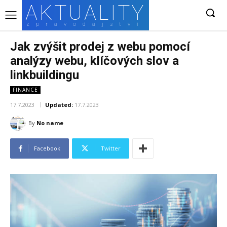
AKTUALITY
zpravodajství
Jak zvýšit prodej z webu pomocí
analýzy webu, klíčových slov a
linkbuildingu
FINANCE
17.7.2023
Updated:
17.7.2023
By
No name
Facebook
Twitter