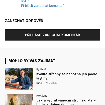
stylu/
Přihlásit zanechat komentář
ZANECHAT ODPOVĚĎ
PŘIHLÁSIT ZANECHAT KOMENTÁŘ
MOHLO BY VÁS ZAJÍMAT
Bydlení
Kvalita střechy se nepozná jen podle
krytiny
Katka
-
24.7.2026
Pro ženy
Jak si vybrat vánoční stromek, který
bude ozdobou domova