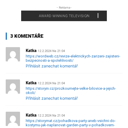
- Reklama-
3 KOMENTÁŘE
Katka
12.2.2024 Na 21:04
https://wordweb.cz/revize-elektrickych-zarizeni-zajisteni-
bezpecnosti-a-spolehlivosti/
Přihlásit zanechat komentář
Katka
12.2.2024 Na 21:04
https://storyin.cz/prozkoumejte-velke-bilovice-a-jejich-
okoli/
Přihlásit zanechat komentář
Katka
12.2.2024 Na 21:04
https://storymat.cz/pohadkova-party-aneb-vsichni-do-
kostymu-jak-naplanovat-garden-party-v-pohadkovem-