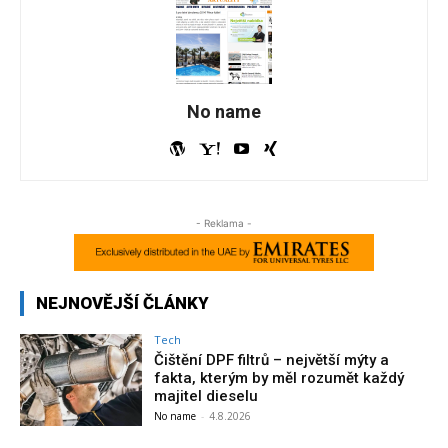
No name
- Reklama -
NEJNOVĚJŠÍ ČLÁNKY
Tech
Čištění DPF filtrů – největší mýty a
fakta, kterým by měl rozumět každý
majitel dieselu
No name
-
4.8.2026