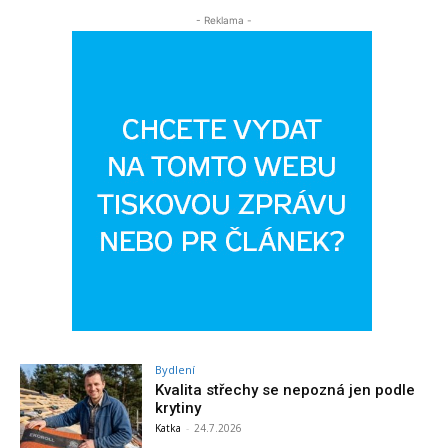
- Reklama -
Bydlení
Kvalita střechy se nepozná jen podle
krytiny
Katka
-
24.7.2026