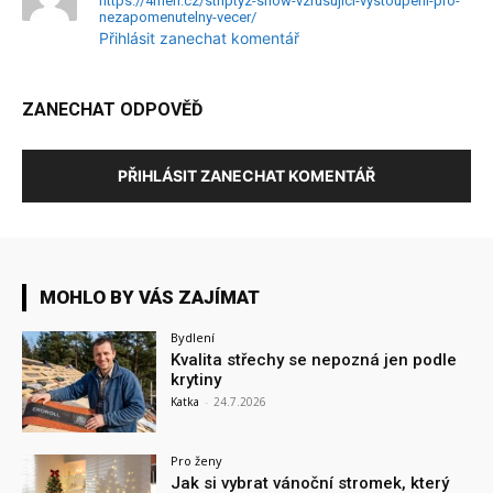
https://4men.cz/striptyz-show-vzrusujici-vystoupeni-pro-
nezapomenutelny-vecer/
Přihlásit zanechat komentář
ZANECHAT ODPOVĚĎ
PŘIHLÁSIT ZANECHAT KOMENTÁŘ
MOHLO BY VÁS ZAJÍMAT
Bydlení
Kvalita střechy se nepozná jen podle
krytiny
Katka
-
24.7.2026
Pro ženy
Jak si vybrat vánoční stromek, který