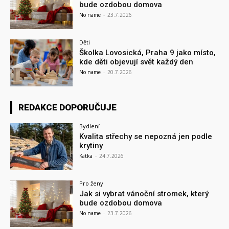
bude ozdobou domova
No name
-
23.7.2026
Děti
Školka Lovosická, Praha 9 jako místo,
kde děti objevují svět každý den
No name
-
20.7.2026
REDAKCE DOPORUČUJE
Bydlení
Kvalita střechy se nepozná jen podle
krytiny
Katka
-
24.7.2026
Pro ženy
Jak si vybrat vánoční stromek, který
bude ozdobou domova
No name
-
23.7.2026