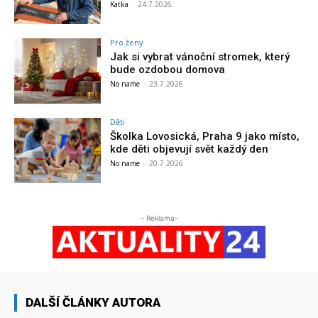
Katka
-
24.7.2026
Pro ženy
Jak si vybrat vánoční stromek, který
bude ozdobou domova
No name
-
23.7.2026
Děti
Školka Lovosická, Praha 9 jako místo,
kde děti objevují svět každý den
No name
-
20.7.2026
- Reklama-
DALŠÍ ČLÁNKY AUTORA