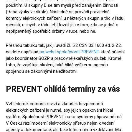
použitím. U skupiny D se tím myslí před zahájením činnosti
(třeba výuky ve škole). Následně se provádí pravidelné
kontroly elektrických zařízení, u některých skupin a tříd v řádu
měsíců, u jiných v řádu let. Rozdíl je i v tom, zda se jedná o
nepřipevněný spotřebič držený v ruce, nebo ne.
Přesnou tabulku tak, jak ji uvádí čl. 5.2 ČSN 33 1600 ed. 2 Z2,
najdete například
na webu společnosti PREVENT
, která působí
jako koordinátor BOZP a pracovnělékařských služeb. Kromě
toho, že zajišťuje školení, také hlídá veškerou agendu
spojenou se zákonnými náležitostmi.
PREVENT ohlídá termíny za vás
Vzhledem k četnosti revizí a zkoušek bezpečnosti
elektrických zařízení je nutné, aby jejich opakování hlídal
systém. Společnost PREVENT na to systémy připravené má.
V Česku razí moderní elektronický přístup nejen k vedení
agendy a dokumentace, ale také k firemnímu vzdělávání. Má