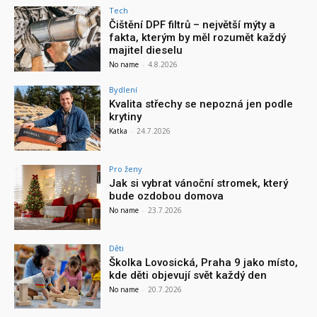
Tech
Čištění DPF filtrů – největší mýty a
fakta, kterým by měl rozumět každý
majitel dieselu
No name
-
4.8.2026
Bydlení
Kvalita střechy se nepozná jen podle
krytiny
Katka
-
24.7.2026
Pro ženy
Jak si vybrat vánoční stromek, který
bude ozdobou domova
No name
-
23.7.2026
Děti
Školka Lovosická, Praha 9 jako místo,
kde děti objevují svět každý den
No name
-
20.7.2026