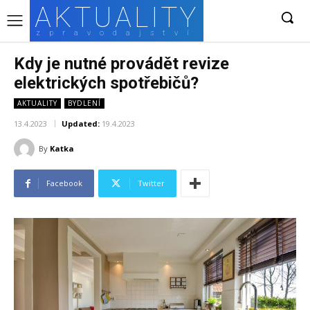
AKTUALITY
zpravodajství
Kdy je nutné provádět revize
elektrických spotřebičů?
AKTUALITY
BYDLENÍ
13.4.2023
Updated:
19.4.2023
By
Katka
Facebook
Twitter