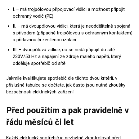
I. – má trojpólovou připojovací vidlici a možnost připojit
ochranný vodič (PE)
II. – má dvoupólovou vidlici, která je neoddělitelně spojená
s přívodem (případně trojpólovou s ochranným kontaktem)
a přídavnou či zesílenou izolaci
III. – dvoupólová vidlice, co se nedá připojit do sítě
230V/50 Hz a napájení ze zdroje malého napětí, který
odděluje spotřebič od sítě
Jakmile kvalifikujete spotřebič dle těchto dvou kritérií, v
příslušné tabulce se dočtete, jak často jsou nutné zkoušky
bezpečnosti elektrických zařízení.
Před použitím a pak pravidelně v
řádu měsíců či let
Každý elektrický spotřebič je nezbytné zkontrolovat před