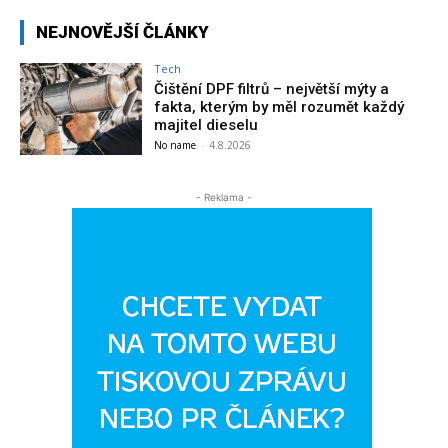
NEJNOVĚJŠÍ ČLÁNKY
Tech
Čištění DPF filtrů – největší mýty a
fakta, kterým by měl rozumět každý
majitel dieselu
No name
-
4.8.2026
- Reklama -