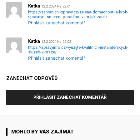
Katka
12.2.2024 Na 22:01
https://zahranicni-zpravy.cz/zelena-domacnost-je-krok-
spravnym-smerem-poradime-vam-jak-zacit/
Přihlásit zanechat komentář
Katka
12.2.2024 Na 22:02
https://zpravyinfo.cz/vyuzijte-kvalitnich-instalaterskych-
sluzeb-v-praze/
Přihlásit zanechat komentář
ZANECHAT ODPOVĚĎ
PŘIHLÁSIT ZANECHAT KOMENTÁŘ
MOHLO BY VÁS ZAJÍMAT