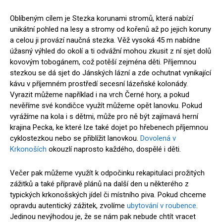
Oblíbeným cílem je Stezka korunami stromů, která nabízí
unikátní pohled na lesy a stromy od kořenů až po jejich koruny
a celou ji provází naučná stezka. Věž vysoká 45 m nabídne
úžasný výhled do okolí a ti odvážní mohou zkusit z ní sjet dolů
kovovým tobogánem, což potěší zejména děti. Příjemnou
stezkou se dá sjet do Jánských lázní a zde ochutnat vynikající
kávu v příjemném prostředí secesní lázeňské kolonády.
Vyrazit můžeme například i na vrch Černé hory, a pokud
nevěříme své kondičce využít můžeme opět lanovku. Pokud
vyrážíme na kola i s dětmi, může pro ně být zajímavá herní
krajina Pecka, ke které lze také dojet po hřebenech příjemnou
cyklostezkou nebo se přiblížit lanovkou.
Dovolená v
Krkonoších
okouzlí naprosto každého, dospělé i děti.
Večer pak můžeme využít k odpočinku rekapitulaci prožitých
zážitků a také přípravě plánů na další den u některého z
typických krkonošských jídel či místního piva. Pokud chceme
opravdu autentický zážitek, zvolíme
ubytování v roubence
.
Jedinou nevýhodou je, že se nám pak nebude chtít vracet