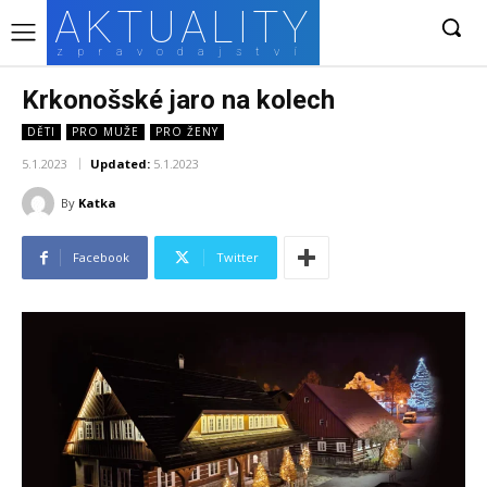
AKTUALITY
zpravodajství
Krkonošské jaro na kolech
DĚTI
PRO MUŽE
PRO ŽENY
5.1.2023
Updated:
5.1.2023
By
Katka
Facebook
Twitter