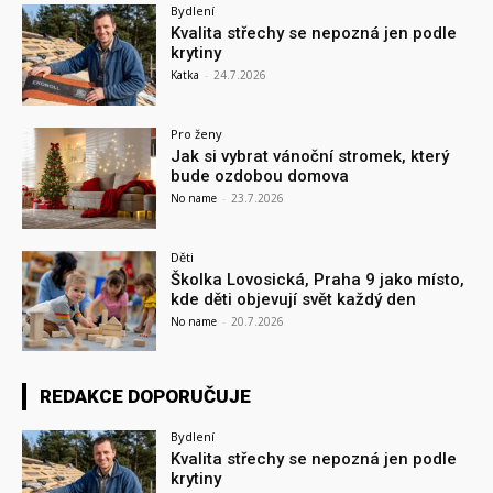
Bydlení
Kvalita střechy se nepozná jen podle
krytiny
Katka
-
24.7.2026
Pro ženy
Jak si vybrat vánoční stromek, který
bude ozdobou domova
No name
-
23.7.2026
Děti
Školka Lovosická, Praha 9 jako místo,
kde děti objevují svět každý den
No name
-
20.7.2026
REDAKCE DOPORUČUJE
Bydlení
Kvalita střechy se nepozná jen podle
krytiny