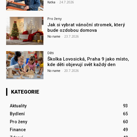
Katka
-
24.7.2026
Pro ženy
Jak si vybrat vánoční stromek, který
bude ozdobou domova
No name
-
23.7.2026
Děti
Školka Lovosická, Praha 9 jako místo,
kde děti objevují svět každý den
No name
-
20.7.2026
KATEGORIE
Aktuality
93
Bydlení
65
Pro ženy
60
Finance
49