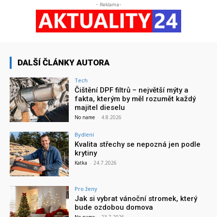
- Reklama-
DALŠÍ ČLÁNKY AUTORA
Tech
Čištění DPF filtrů – největší mýty a
fakta, kterým by měl rozumět každý
majitel dieselu
No name
-
4.8.2026
Bydlení
Kvalita střechy se nepozná jen podle
krytiny
Katka
-
24.7.2026
Pro ženy
Jak si vybrat vánoční stromek, který
bude ozdobou domova
No name
-
23.7.2026