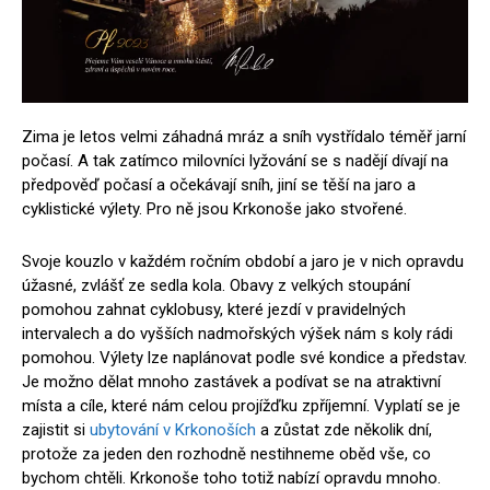
Zima je letos velmi záhadná mráz a sníh vystřídalo téměř jarní
počasí. A tak zatímco milovníci lyžování se s nadějí dívají na
předpověď počasí a očekávají sníh, jiní se těší na jaro a
cyklistické výlety. Pro ně jsou Krkonoše jako stvořené.
Svoje kouzlo v každém ročním období a jaro je v nich opravdu
úžasné, zvlášť ze sedla kola. Obavy z velkých stoupání
pomohou zahnat cyklobusy, které jezdí v pravidelných
intervalech a do vyšších nadmořských výšek nám s koly rádi
pomohou. Výlety lze naplánovat podle své kondice a představ.
Je možno dělat mnoho zastávek a podívat se na atraktivní
místa a cíle, které nám celou projížďku zpříjemní. Vyplatí se je
zajistit si
ubytování v Krkonoších
a zůstat zde několik dní,
protože za jeden den rozhodně nestihneme oběd vše, co
bychom chtěli. Krkonoše toho totiž nabízí opravdu mnoho.