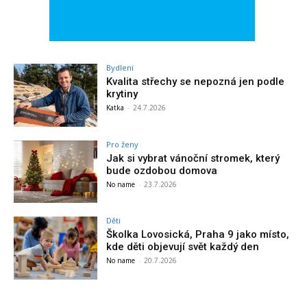
Bydlení
Kvalita střechy se nepozná jen podle
krytiny
Katka
-
24.7.2026
Pro ženy
Jak si vybrat vánoční stromek, který
bude ozdobou domova
No name
-
23.7.2026
Děti
Školka Lovosická, Praha 9 jako místo,
kde děti objevují svět každý den
No name
-
20.7.2026