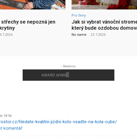
Pro ženy
a střechy se nepozná jen
Jak si vybrat vánoční strom
krytiny
který bude ozdobou domov
4.7.2026
No name
-
23.7.2026
- Reklama-
Na 18:56
ostor.cz/hledate-kvalitni-jizdni-kolo-vsadte-na-kola-cube/
at komentář