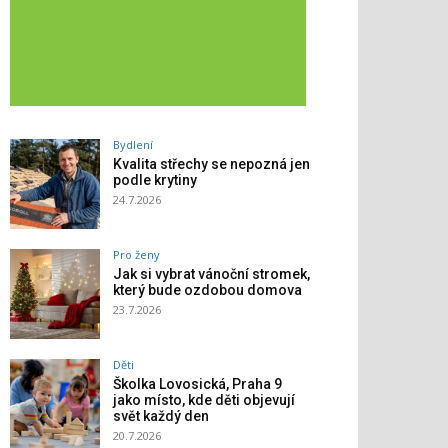
Bydlení
Kvalita střechy se nepozná jen
podle krytiny
24.7.2026
Pro ženy
Jak si vybrat vánoční stromek,
který bude ozdobou domova
23.7.2026
Děti
Školka Lovosická, Praha 9
jako místo, kde děti objevují
svět každý den
20.7.2026