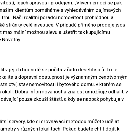
itostí, jejich správou i prodejem. „Vlivem emocí se pak
oto našim klientům pomáháme s vyhledáváním zajímavých
m trhu. Naši realitní poradci nemovitost prohlédnou a
ké stránky celé investice. V případě přímého prodeje jsou
 maximální možnou slevu a ušetřit tak kupujícímu
je Novotný.
díl v jejich hodnotě se počítá v řádu desetitisíců. To je
lokalita a dopravní dostupnost je významným cenotvorným
stnictví, stav nemovitosti i bytového domu, v kterém se
 okolí. Dobrá informovanost a znalost umožňuje odhalit, v
dávající pouze zkouší štěstí, a kdy se naopak pohybuje v
itní servery, kde si srovnávací metodou můžete udělat
metry v různých lokalitách. Pokud budete chtít dojít k