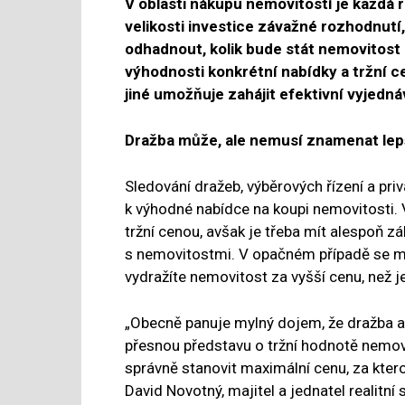
V oblasti nákupu nemovitostí je každá 
velikosti investice závažné rozhodnutí
odhadnout, kolik bude stát nemovitost 
výhodnosti konkrétní nabídky a tržní c
jiné umožňuje zahájit efektivní vyjedná
Dražba může, ale nemusí znamenat lep
Sledování dražeb, výběrových řízení a priv
k výhodné nabídce na koupi nemovitosti. V
tržní cenou, avšak je třeba mít alespoň 
s nemovitostmi. V opačném případě se mů
vydražíte nemovitost za vyšší cenu, než j
„Obecně panuje mylný dojem, že dražba 
přesnou představu o tržní hodnotě nemov
správně stanovit maximální cenu, za ktero
David Novotný, majitel a jednatel realitní