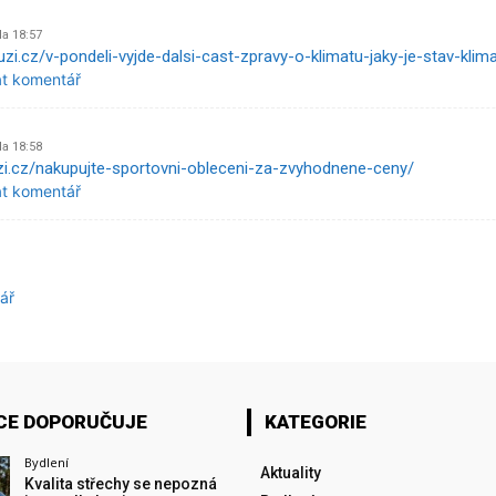
Na 18:57
uzi.cz/v-pondeli-vyjde-dalsi-cast-zpravy-o-klimatu-jaky-je-stav-klim
at komentář
Na 18:58
zi.cz/nakupujte-sportovni-obleceni-za-zvyhodnene-ceny/
at komentář
ář
CE DOPORUČUJE
KATEGORIE
Bydlení
Aktuality
Kvalita střechy se nepozná