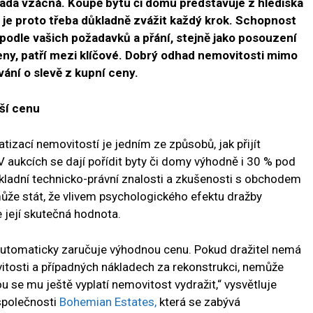
rada vzácná. Koupě bytu či domu představuje z hlediska
, je proto třeba důkladně zvážit každý krok. Schopnost
podle vašich požadavků a přání, stejně jako posouzení
eny, patří mezi klíčové. Dobrý odhad nemovitosti mimo
vání o slevě z kupní ceny.
ší cenu
atizací nemovitostí je jedním ze způsobů, jak přijít
 aukcích se dají pořídit byty či domy výhodně i 30 % pod
základní technicko-právní znalosti a zkušenosti s obchodem
že stát, že vlivem psychologického efektu dražby
e její skutečná hodnota.
automaticky zaručuje výhodnou cenu. Pokud dražitel nemá
itosti a případných nákladech za rekonstrukci, nemůže
u se mu ještě vyplatí nemovitost vydražit,“ vysvětluje
 společnosti
Bohemian Estates,
která se zabývá