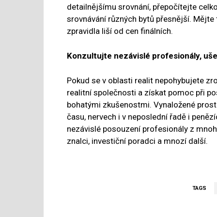
detailnějšímu srovnání, přepočítejte celk
srovnávání různých bytů přesnější. Mějte 
zpravidla liší od cen finálních.
Konzultujte nezávislé profesionály, uše
Pokud se v oblasti realit nepohybujete zr
realitní společnosti a získat pomoc při p
bohatými zkušenostmi. Vynaložené prost
času, nervech i v neposlední řadě i peněz
nezávislé posouzení profesionály z mnoha o
znalci, investiční poradci a mnozí další.
TAGS