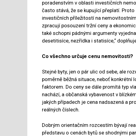
poradenstvím v oblasti investičních nemov
často stává, že se kupující přeplatí. Pr
investičních příležitostí na nemovitostní
zpracují posouzení tržní ceny a ekonomic
také schopni pádnými argumenty vyjednat
desetitisíce, nezřídka i statisíce,“ doplňu
Co všechno určuje cenu nemovitosti?
Stejné byty, jen o pár ulic od sebe, ale roz
poměrně běžná situace, neboť konkrétní 
faktorem. Do ceny se dále promítá typ vla
nachází, a občanská vybavenost v blízkém
jakých případech je cena nadsazená a pro
reálných číslech.
Dobrým orientačním rozcestím bývají real
představu o cenách bytů se shodnými para