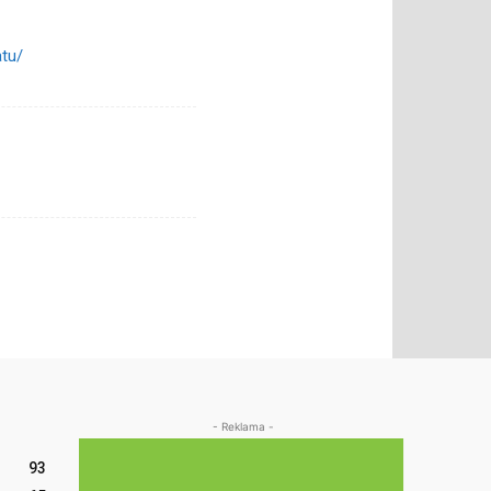
atu/
- Reklama -
93