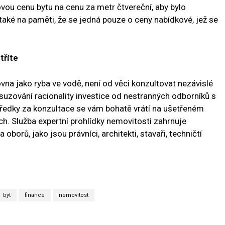
ovou cenu bytu na cenu za metr čtvereční, aby bylo
také na paměti, že se jedná pouze o ceny nabídkové, jež se
tříte
ovna jako ryba ve vodě, není od věci konzultovat nezávislé
osuzování racionality investice od nestranných odborníků s
ředky za konzultace se vám bohatě vrátí na ušetřeném
ích. Služba expertní prohlídky nemovitosti zahrnuje
borů, jako jsou právníci, architekti, stavaři, techničtí
byt
finance
nemovitost