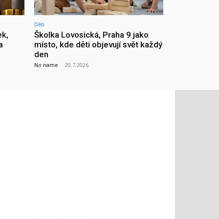
Děti
ek,
Školka Lovosická, Praha 9 jako
a
místo, kde děti objevují svět každý
den
No name
-
20.7.2026