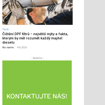
Tech
Čištění DPF filtrů – největší mýty a fakta,
kterým by měl rozumět každý majitel
dieselu
No name
-
4.8.2026
- Reklama -