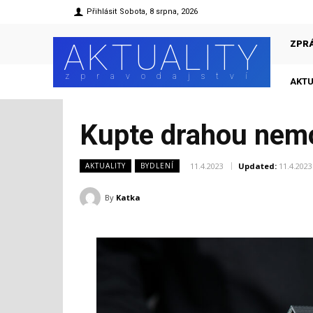
Přihlásit
Sobota, 8 srpna, 2026
AKTUALITY
ZPR
zpravodajství
AKTU
Kupte drahou nemov
11.4.2023
Updated:
11.4.2023
AKTUALITY
BYDLENÍ
By
Katka