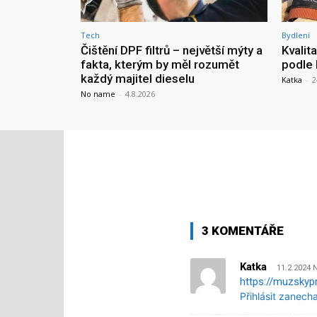
Tech
Bydlení
Čištění DPF filtrů – největší mýty a
Kvalit
fakta, kterým by měl rozumět
podle 
každý majitel dieselu
Katka
-
2
No name
-
4.8.2026
3 KOMENTÁŘE
Katka
11.2.2024 
https://muzskypr
Přihlásit zanech