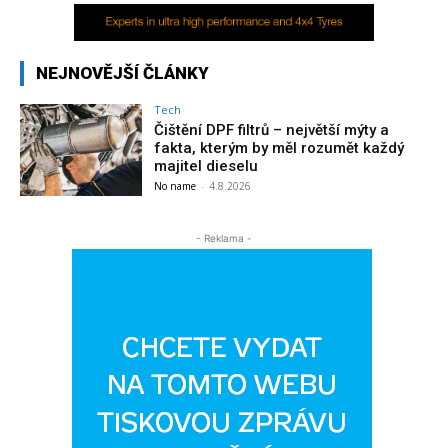
NEJNOVĚJŠÍ ČLÁNKY
Tech
Čištění DPF filtrů – největší mýty a
fakta, kterým by měl rozumět každý
majitel dieselu
No name
-
4.8.2026
- Reklama -