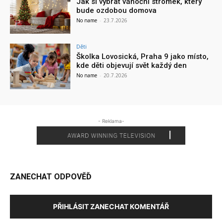
Jak si vybrat vánoční stromek, který
bude ozdobou domova
No name
-
23.7.2026
Děti
Školka Lovosická, Praha 9 jako místo,
kde děti objevují svět každý den
No name
-
20.7.2026
- Reklama-
ZANECHAT ODPOVĚĎ
PŘIHLÁSIT ZANECHAT KOMENTÁŘ