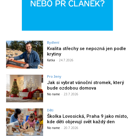
Bydlení
Kvalita střechy se nepozná jen podle
krytiny
Katka
-
24.7.2026
Pro ženy
Jak si vybrat vánoční stromek, který
bude ozdobou domova
No name
-
23.7.2026
Děti
Školka Lovosická, Praha 9 jako místo,
kde děti objevují svět každý den
No name
-
20.7.2026