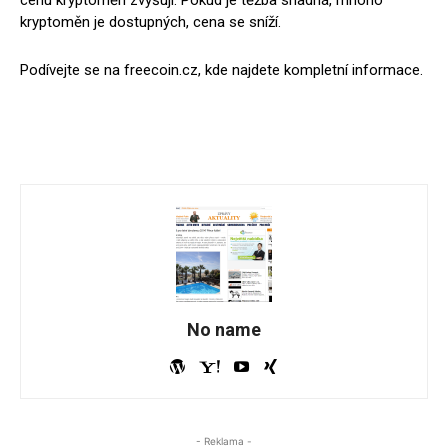
cenu kryptoměn zvyšují. Pokud je těžba snadná, mnoho
kryptoměn je dostupných, cena se sníží.
Podívejte se na freecoin.cz, kde najdete kompletní informace.
No name
- Reklama -