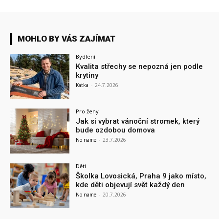
MOHLO BY VÁS ZAJÍMAT
Bydlení
Kvalita střechy se nepozná jen podle
krytiny
Katka
-
24.7.2026
Pro ženy
Jak si vybrat vánoční stromek, který
bude ozdobou domova
No name
-
23.7.2026
Děti
Školka Lovosická, Praha 9 jako místo,
kde děti objevují svět každý den
No name
-
20.7.2026