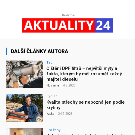
- Reklama-
DALŠÍ ČLÁNKY AUTORA
Tech
Čištění DPF filtrů – největší mýty a
fakta, kterým by měl rozumět každý
majitel dieselu
No name
-
4.8.2026
Bydlení
Kvalita střechy se nepozná jen podle
krytiny
Katka
-
24.7.2026
Pro ženy