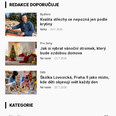
REDAKCE DOPORUČUJE
Bydlení
Kvalita střechy se nepozná jen podle
krytiny
Katka
-
24.7.2026
Pro ženy
Jak si vybrat vánoční stromek, který
bude ozdobou domova
No name
-
23.7.2026
Děti
Školka Lovosická, Praha 9 jako místo,
kde děti objevují svět každý den
No name
-
20.7.2026
KATEGORIE