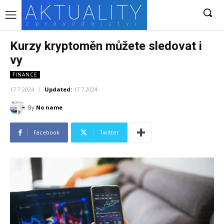
AKTUALITY
zpravodajství
Kurzy kryptoměn můžete sledovat i
vy
FINANCE
17.7.2024
Updated:
17.7.2024
By
No name
Facebook
Twitter