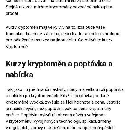
kde se můžete odívat i na aktuální kurzy bitcoinů a eura.
Stejně tak zde můžete kryptoměny bezpečně nakoupit a
prodat.
Kurzy kryptoměn mají velký vliv na to, zda bude vaše
transakce finančně výhodná, nebo byste se měli rozhodnout
pro odložení transakce na jinou dobu. Co ovlivňuje kurzy
kryptoměn?
Kurzy kryptoměn a poptávka a
nabídka
Tak, jako i u jiné finanční aktivity, i tady má velkou roli poptávka
a nabídka po kryptoměnách. Když je poptávka po dané
kryptoměně vysoká, zvyšuje se i její hodnota a cena. Jestliže
je nabídka vyšší, než poptávka, pak se cena krypotměny
snižuje. Poptávku ovlivňují i obecná důvěra veřejnosti
v kryptoměnu, vývoj nových technologií, aplikací, změny
v regulacích, zprávy o úspěších, nebo naopak neúspěších