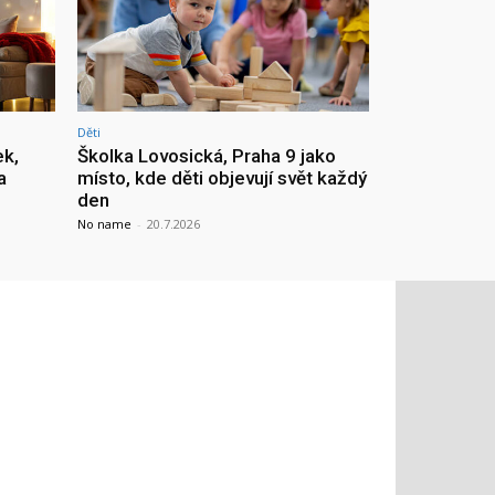
Děti
ek,
Školka Lovosická, Praha 9 jako
a
místo, kde děti objevují svět každý
den
No name
-
20.7.2026