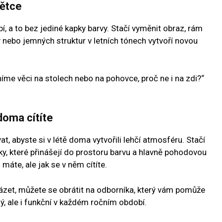
tětce
, a to bez jediné kapky barvy. Stačí vyměnit obraz, rám
ky nebo jemných struktur v letních tónech vytvoří novou
íme věci na stolech nebo na pohovce, proč ne i na zdi?“
 doma cítíte
, abyste si v létě doma vytvořili lehčí atmosféru. Stačí
ky, které přinášejí do prostoru barvu a hlavně pohodovou
 máte, ale jak se v něm cítíte.
cházet, můžete se obrátit na odborníka, který vám pomůže
ný, ale i funkční v každém ročním období.