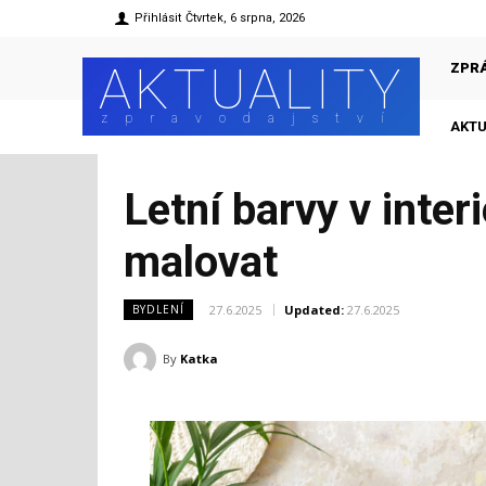
Přihlásit
Čtvrtek, 6 srpna, 2026
AKTUALITY
ZPR
zpravodajství
AKTU
Letní barvy v inter
malovat
27.6.2025
Updated:
27.6.2025
BYDLENÍ
By
Katka