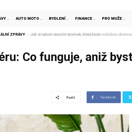
ÁVY
AUTO MOTO
BYDLENÍ
FINANCE
PRO MUŽE
ÁLNÍ ZPRÁVY
Jak si vybrat vánoční stromek, který bude ozdobou domova
iéru: Co funguje, aniž bys
Facebook
Podíl