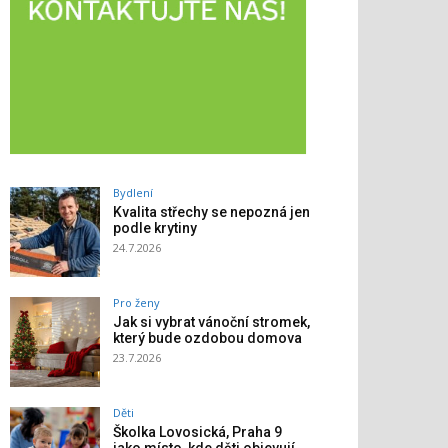
Bydlení
Kvalita střechy se nepozná jen
podle krytiny
24.7.2026
Pro ženy
Jak si vybrat vánoční stromek,
který bude ozdobou domova
23.7.2026
Děti
Školka Lovosická, Praha 9