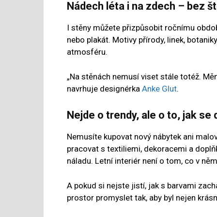
Nádech léta i na zdech – bez š
I stěny můžete přizpůsobit ročnímu období
nebo plakát. Motivy přírody, linek, botani
atmosféru.
„Na stěnách nemusí viset stále totéž. Měn
navrhuje designérka
Anke Glut
.
Nejde o trendy, ale o to, jak se
Nemusíte kupovat nový nábytek ani malovat
pracovat s textiliemi, dekoracemi a doplň
náladu. Letní interiér není o tom, co v něm
A pokud si nejste jistí, jak s barvami za
prostor promyslet tak, aby byl nejen krás