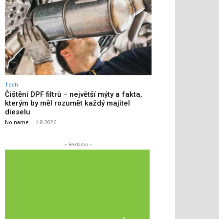
Tech
Čištění DPF filtrů – největší mýty a fakta,
kterým by měl rozumět každý majitel
dieselu
No name
-
4.8.2026
- Reklama -