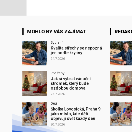
MOHLO BY VÁS ZAJÍMAT
REDAK
Bydlení
Kvalita střechy se nepozná
jen podle krytiny
24.7.2026
Pro ženy
Jak si vybrat vánoční
stromek, který bude
ozdobou domova
23.7.2026
Děti
Školka Lovosická, Praha 9
jako místo, kde děti
objevují svět každý den
20.7.2026