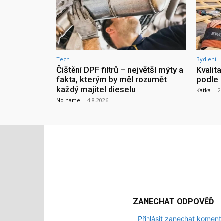
Tech
Bydlení
Čištění DPF filtrů – největší mýty a
Kvalit
fakta, kterým by měl rozumět
podle 
každý majitel dieselu
Katka
-
2
No name
-
4.8.2026
ZANECHAT ODPOVĚĎ
Přihlásit zanechat koment