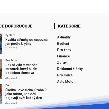
CE DOPORUČUJE
KATEGORIE
Bydlení
Aktuality
Kvalita střechy se nepozná
jen podle krytiny
Bydlení
24.7.2026
Pro ženy
Finance
Pro ženy
Zdraví
Jak si vybrat vánoční
stromek, který bude
Reklamní články
ozdobou domova
Pro muže
23.7.2026
Auto Moto
Děti
Školka Lovosická, Praha 9
jako místo, kde děti
objevují svět každý den
20.7.2026