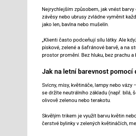
Nejrychlejším způsobem, jak vnést barvy do
závěsy nebo ubrusy zvládne vyměnit každý
jako len, bavlna nebo mušelín.
„Klienti často podceňují sílu látky. Ale kd
pískové, zelené a šafránové barvě, a na s
prostor promění. Bez hluku, bez prachu a
Jak na letní barevnost pomocí
Svícny, mísy, květináče, lampy nebo vázy 
se držíte neutrálního základu (např. bílá, 
olivově zelenou nebo terakotu.
Skvělým trikem je využít barvu květin nebo
čerstvé bylinky v zelených květináčích, 