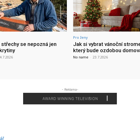
Pro ženy
a střechy se nepozná jen
Jak si vybrat vánoční strom
krytiny
který bude ozdobou domov
4.7.2026
No name
-
23.7.2026
- Reklama-
ář