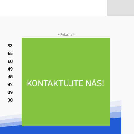
- Reklama -
93
65
60
49
48
42
39
38