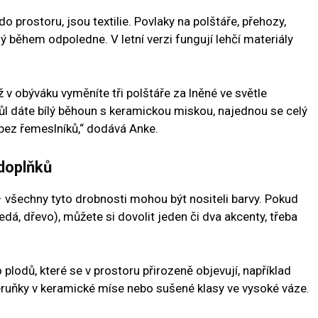
 prostoru, jsou textilie. Povlaky na polštáře, přehozy,
 během odpoledne. V letní verzi fungují lehčí materiály
yž v obýváku vyměníte tři polštáře za lněné ve světle
tůl dáte bílý běhoun s keramickou miskou, najednou se celý
 bez řemeslníků,“ dodává Anke.
 doplňků
– všechny tyto drobnosti mohou být nositeli barvy. Pokud
šedá, dřevo), můžete si dovolit jeden či dva akcenty, třeba
 plodů, které se v prostoru přirozeně objevují, například
meruňky v keramické míse nebo sušené klasy ve vysoké váze.