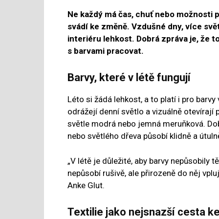
Ne každý má čas, chuť nebo možnosti po
svádí ke změně. Vzdušné dny, více svět
interiéru lehkost. Dobrá zpráva je, že t
s barvami pracovat.
Barvy, které v létě fungují
Léto si žádá lehkost, a to platí i pro barvy
odrážejí denní světlo a vizuálně otevírají
světle modrá nebo jemná meruňková. Dobro
nebo světlého dřeva působí klidně a útuln
„V létě je důležité, aby barvy nepůsobily t
nepůsobí rušivě, ale přirozeně do něj vpluj
Anke Glut.
Textilie jako nejsnazší cesta 