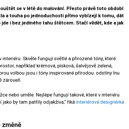
uštět se v létě do malování. Přesto právě toto období
la a touha po jednoduchosti přímo vybízejí k tomu, dát
o jde i bez jediného tahu štětcem. Stačí vědět, kde a jak
 v interiéru. Skvěle fungují světlé a přirozené tóny, které
 prostor, například krémová, písková, šalvějově zelená,
u volbou jsou i tóny inspirované přírodou: odstíny lnu
ě zároveň.
ěžce nebo uměle. Nejlépe fungují takové, které v interiéru
í jako by tam patřily odjakživa,“ říká
interiérová designérka
ke změně