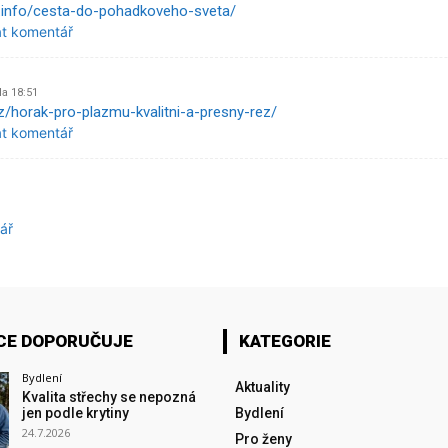
.info/cesta-do-pohadkoveho-sveta/
at komentář
Na 18:51
cz/horak-pro-plazmu-kvalitni-a-presny-rez/
at komentář
ář
CE DOPORUČUJE
KATEGORIE
Bydlení
Aktuality
Kvalita střechy se nepozná
jen podle krytiny
Bydlení
24.7.2026
Pro ženy