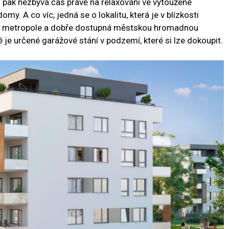
í pak nezbývá čas právě na relaxování ve vytoužené
my. A co víc, jedná se o lokalitu, která je v blízkosti
ra metropole a dobře dostupná městskou hromadnou
é je určené garážové stání v podzemí, které si lze dokoupit.