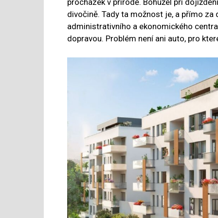
procházek v přírodě. Bohužel při dojížděn
divočině. Tady ta možnost je, a přímo za do
administrativního a ekonomického cent
dopravou. Problém není ani auto, pro kter