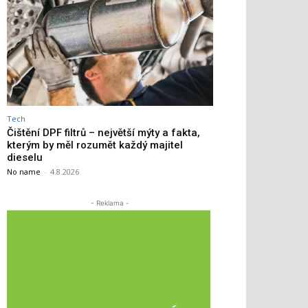
Tech
Čištění DPF filtrů – největší mýty a fakta,
kterým by měl rozumět každý majitel
dieselu
No name
-
4.8.2026
- Reklama -