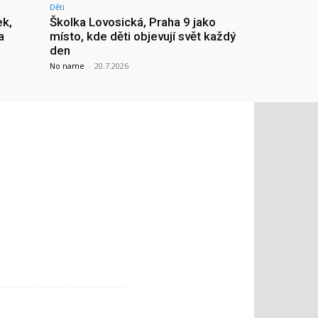
Děti
ek,
Školka Lovosická, Praha 9 jako
a
místo, kde děti objevují svět každý
den
No name
-
20.7.2026