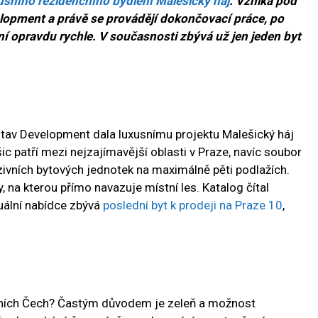
usního rezidenčního bydlení Malešický háj
. Vzniká pod
lopment a právě se provádějí dokončovací práce, po
í opravdu rychle. V současnosti zbývá už jen jeden byt
av Development dala luxusnímu projektu Malešický háj
ic patří mezi nejzajímavější oblasti v Praze, navíc soubor
ivních bytových jednotek na maximálně pěti podlažích.
 na kterou přímo navazuje místní les. Katalog čítal
uální nabídce zbývá
poslední byt k prodeji na Praze 10
,
edních Čech? Častým důvodem je zeleň a možnost