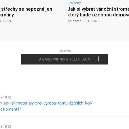
Pro ženy
a střechy se nepozná jen
Jak si vybrat vánoční strom
krytiny
který bude ozdobou domov
4.7.2026
No name
-
23.7.2026
- Reklama-
Na 18:50
im-se-lisi-materialy-pro-vyrobu-ramu-jizdnich-kol/
at komentář
Na 18:50