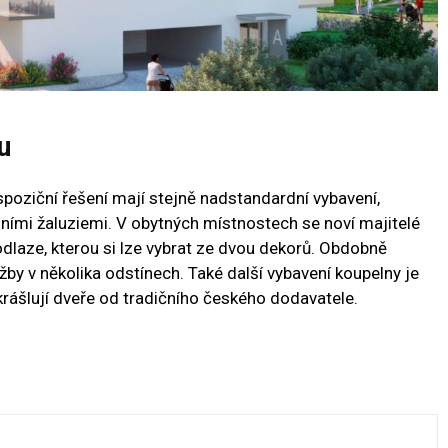
u
spoziční řešení mají stejně nadstandardní vybavení,
nními žaluziemi. V obytných místnostech se noví majitelé
laze, kterou si lze vybrat ze dvou dekorů. Obdobně
žby v několika odstínech. Také další vybavení koupelny je
rášlují dveře od tradičního českého dodavatele.