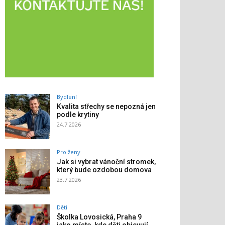
Bydlení
Kvalita střechy se nepozná jen
podle krytiny
24.7.2026
Pro ženy
Jak si vybrat vánoční stromek,
který bude ozdobou domova
23.7.2026
Děti
Školka Lovosická, Praha 9