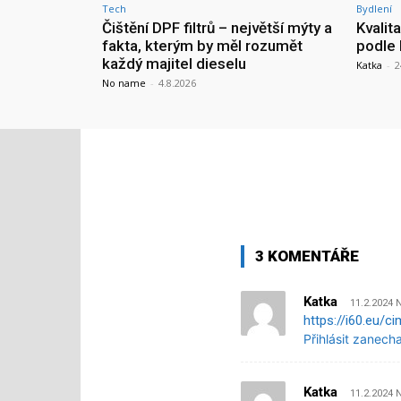
Tech
Bydlení
Čištění DPF filtrů – největší mýty a
Kvalit
fakta, kterým by měl rozumět
podle 
každý majitel dieselu
Katka
-
2
No name
-
4.8.2026
3 KOMENTÁŘE
Katka
11.2.2024 
https://i60.eu/c
Přihlásit zanech
Katka
11.2.2024 