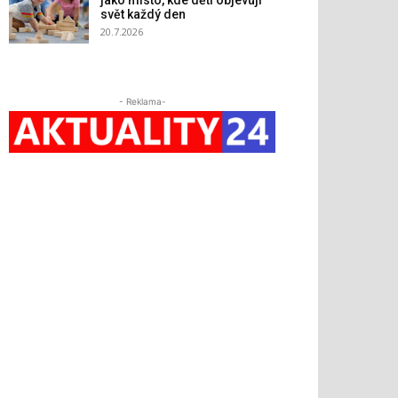
jako místo, kde děti objevují
svět každý den
20.7.2026
- Reklama-