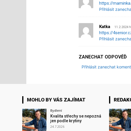
https://maminka
Přihlásit zanech
Katka
11.2.2024 
https://4senior.
Přihlásit zanech
ZANECHAT ODPOVĚĎ
Přihlásit zanechat koment
MOHLO BY VÁS ZAJÍMAT
REDAK
Bydlení
Kvalita střechy se nepozná
jen podle krytiny
24.7.2026