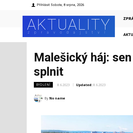
Přihlásit
Sobota, 8 srpna, 2026
AKTUALITY
ZPR
zpravodajství
AKTU
Malešický háj: sen
splnit
8.6.2023
Updated:
8.6.2023
BYDLENÍ
By
No name