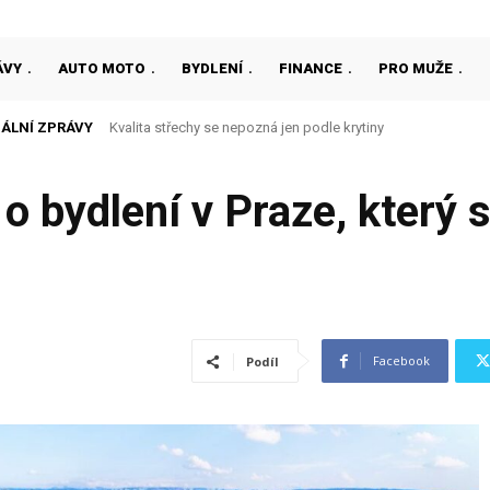
ÁVY
AUTO MOTO
BYDLENÍ
FINANCE
PRO MUŽE
ÁLNÍ ZPRÁVY
Jak si vybrat vánoční stromek, který bude ozdobou domova
 o bydlení v Praze, který
Facebook
Podíl