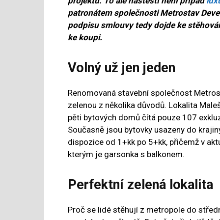
projektu. To ale naštěstí není případ
lux
patronátem společnosti Metrostav Deve
podpisu smlouvy tedy dojde ke stěhován
ke koupi.
Volný už jen jeden
Renomovaná stavební společnost Metrost
zelenou z několika důvodů. Lokalita Maleš
pěti bytových domů čítá pouze 107 exkluz
Současně jsou bytovky usazeny do krajiny,
dispozice od 1+kk po 5+kk, přičemž v akt
kterým je garsonka s balkonem.
Perfektní zelená lokalita
Proč se lidé stěhují z metropole do stř