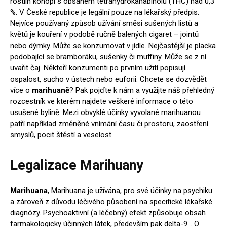
rostlin konopí s obsahem tetrahydrokanabinolu (THC) nad 0,3
%. V České republice je legální pouze na lékařský předpis.
Nejvíce používaný způsob užívání směsi sušených listů a
květů je kouření v podobě ručně balených cigaret – jointů
nebo dýmky. Může se konzumovat v jídle. Nejčastější je placka
podobající se bramboráku, sušenky či muffiny. Může se z ní
uvařit čaj. Někteří konzumenti po prvním užití popisují
ospalost, sucho v ústech nebo euforii. Chcete se dozvědět
více o
marihuaně
? Pak pojďte k nám a využijte náš přehledný
rozcestník ve kterém najdete veškeré informace o této
usušené bylině. Mezi obvyklé účinky vyvolané marihuanou
patří například změněné vnímání času či prostoru, zaostření
smyslů, pocit štěstí a veselost.
Legalizace Marihuany
Marihuana
, Marihuana je užívána, pro své účinky na psychiku
a zároveň z důvodu léčivého působení na specifické lékařské
diagnózy. Psychoaktivní (a léčebný) efekt způsobuje obsah
farmakologicky účinných látek, především pak delta-9… O