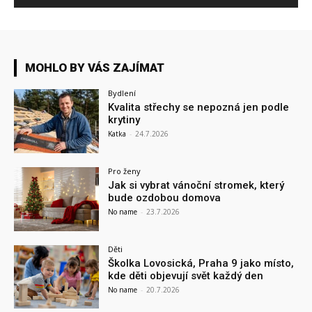
MOHLO BY VÁS ZAJÍMAT
Bydlení
Kvalita střechy se nepozná jen podle
krytiny
Katka
-
24.7.2026
Pro ženy
Jak si vybrat vánoční stromek, který
bude ozdobou domova
No name
-
23.7.2026
Děti
Školka Lovosická, Praha 9 jako místo,
kde děti objevují svět každý den
No name
-
20.7.2026