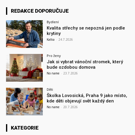
REDAKCE DOPORUČUJE
Bydlení
Kvalita střechy se nepozná jen podle
krytiny
Katka
-
24.7.2026
Pro ženy
Jak si vybrat vánoční stromek, který
bude ozdobou domova
No name
-
23.7.2026
Děti
Školka Lovosická, Praha 9 jako místo,
kde děti objevují svět každý den
No name
-
20.7.2026
KATEGORIE