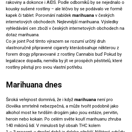
rakoviny a dokonce i AIDS. Podle odborníků by se nejednalo o
kousky sušené rostliny – ale léčivo by se podávalo ve formě
kapek či tablet. Porovnání nabídek
marihuana
v českých
internetových obchodech. Nejlevnější marihuana. Výsledky
vyhledávání cen zboží v českých internetových obchodech na
dotaz marihuana.
Co je joint Pod tímto výrazem se rozumí určitý druh
vlastnoručně připravené cigarety kteráobsahuje některou z
forem drogy připravované z rostliny Cannabis buď Pokud by
legalizace dopadla, neměla by jít ve prospěch pěstitelů, které
rostliny pěstují pro svou vlastní potřebu.
Marihuana dnes
Široká veřejnost domnívá, že i když
marihuana
není pro
člověka smrtelně nebezpečná, a může tvořit podobně jako
alkohol most ke tvrdším drogám jako jsou extáze, pervitin,
heroin nebo kokain. Po celém světe kouří marihuanu zhruba
140 miliónů lidí. V minulosti byl obsah THC kolem