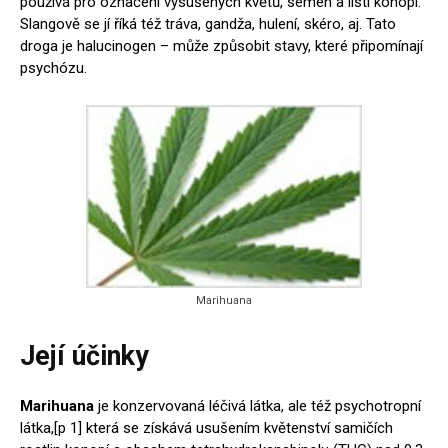
používá pro označení vysušených květů, semen a listí konopí.
Slangově se jí říká též tráva, gandža, hulení, skéro, aj. Tato
droga je halucinogen – může způsobit stavy, které připomínají
psychózu.
Marihuana
Její účinky
Marihuana
je konzervovaná léčivá látka, ale též psychotropní
látka,[p 1] která se získává usušením květenství samičích