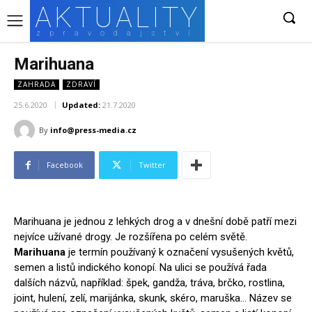
AKTUALITY
zpravodajství
Marihuana
ZAHRADA
ZDRAVÍ
25.6.2020
Updated:
21.7.2020
By
info@press-media.cz
Facebook
Twitter
Marihuana je jednou z lehkých drog a v dnešní době patří mezi
nejvíce užívané drogy. Je rozšířena po celém světě.
Marihuana
je termín používaný k označení vysušených květů,
semen a listů indického konopí. Na ulici se používá řada
dalších názvů, například: špek, gandža, tráva, brčko, rostlina,
joint, hulení, zelí, marijánka, skunk, skéro, maruška… Název se