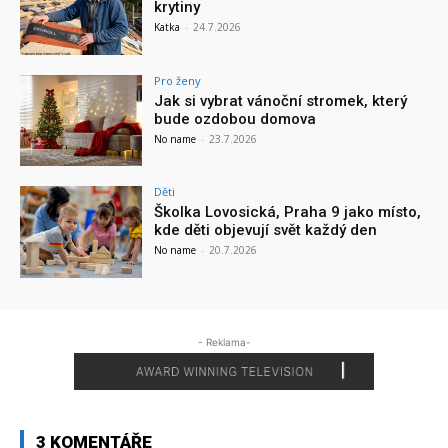
krytiny
Katka
-
24.7.2026
Pro ženy
Jak si vybrat vánoční stromek, který
bude ozdobou domova
No name
-
23.7.2026
Děti
Školka Lovosická, Praha 9 jako místo,
kde děti objevují svět každý den
No name
-
20.7.2026
- Reklama-
3 KOMENTÁŘE