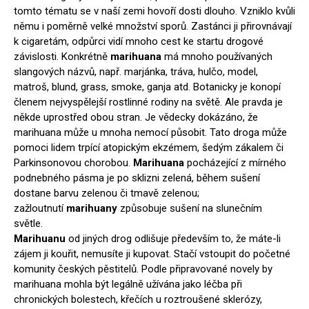
tomto tématu se v naší zemi hovoří dosti dlouho. Vzniklo kvůli
němu i poměrně velké množství sporů. Zastánci ji přirovnávají
k cigaretám, odpůrci vidí mnoho cest ke startu drogové
závislosti. Konkrétně
marihuana
má mnoho používaných
slangových názvů, např. marjánka, tráva, hulčo, model,
matroš, blund, grass, smoke, ganja atd. Botanicky je konopí
členem nejvyspělejší rostlinné rodiny na světě. Ale pravda je
někde uprostřed obou stran. Je vědecky dokázáno, že
marihuana může u mnoha nemocí působit. Tato droga může
pomoci lidem trpící atopickým ekzémem, šedým zákalem či
Parkinsonovou chorobou.
Marihuana
pocházející z mírného
podnebného pásma je po sklizni zelená, během sušení
dostane barvu zelenou či tmavě zelenou;
zažloutnutí
marihuany
způsobuje sušení na slunečním
světle.
Marihuanu
od jiných drog odlišuje především to, že máte-li
zájem ji kouřit, nemusíte ji kupovat. Stačí vstoupit do početné
komunity českých pěstitelů. Podle připravované novely by
marihuana mohla být legálně užívána jako léčba při
chronických bolestech, křečích u roztroušené sklerózy,