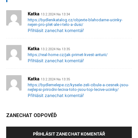
Katka
13.2.2024 Na 13:34
https://bydlenikatalog.cz/objevte-blahodarne-ucinky-
nejen-pro-plet-ale-i-telo-a-dusi/
Přihlásit zanechat komentář
Katka
13.2.2024 Na 13:35
https://real-home.cz/jak-primet-kvest-anturii/
Přihlásit zanechat komentář
Katka
13.2.2024 Na 13:35
https://bydlemelepe.cz/kysele-zeli-cibule-a-cesnek-jsou-
nejlepsi-prirodni-leciva-toto-jsou-top-lecive-ucinky/
Přihlásit zanechat komentář
ZANECHAT ODPOVĚĎ
PŘIHLÁSIT ZANECHAT KOMENTÁŘ