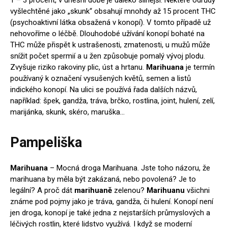
1 – 3 procent, v dnešní době je daleko silnější. Některé odrůdy
vyšlechtěné jako „skunk“ obsahují mnohdy až 15 procent THC
(psychoaktivní látka obsažená v konopí). V tomto případě už
nehovoříme o léčbě. Dlouhodobé užívání konopí bohaté na
THC může přispět k ustrašenosti, zmatenosti, u mužů může
snížit počet spermií a u žen způsobuje pomalý vývoj plodu.
Zvyšuje riziko rakoviny plic, úst a hrtanu.
Marihuana
je termín
používaný k označení vysušených květů, semen a listů
indického konopí. Na ulici se používá řada dalších názvů,
například: špek, gandža, tráva, brčko, rostlina, joint, hulení, zelí,
marijánka, skunk, skéro, maruška…
Pampeliška
Marihuana
– Mocná droga Marihuana. Jste toho názoru, že
marihuana by měla být zakázaná, nebo povolená? Je to
legální? A proč dát
marihuaně
zelenou?
Marihuanu
všichni
známe pod pojmy jako je tráva, gandža, či hulení. Konopí není
jen droga, konopí je také jedna z nejstarších průmyslových a
léčivých rostlin, které lidstvo využívá. I když se moderní