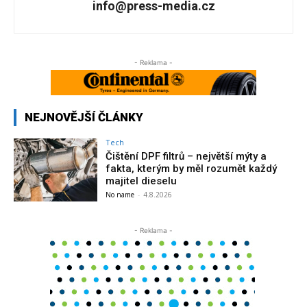
info@press-media.cz
- Reklama -
NEJNOVĚJŠÍ ČLÁNKY
Tech
Čištění DPF filtrů – největší mýty a
fakta, kterým by měl rozumět každý
majitel dieselu
No name
-
4.8.2026
- Reklama -