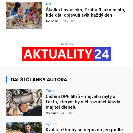
Děti
Školka Lovosická, Praha 9 jako místo,
kde děti objevují svět každý den
No name
-
20.7.2026
- Reklama-
DALŠÍ ČLÁNKY AUTORA
Tech
Čištění DPF filtrů – největší mýty a
fakta, kterým by měl rozumět každý
majitel dieselu
No name
-
4.8.2026
Bydlení
Kvalita střechy se nepozná jen podle