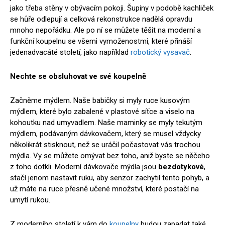
jako třeba stěny v obývacím pokoji. Šupiny v podobě kachliček
se hůře odlepují a celková rekonstrukce nadělá opravdu
mnoho nepořádku. Ale po ní se můžete těšit na moderní a
funkční koupelnu se všemi vymoženostmi, které přináší
jedenadvacáté století, jako například
robotický vysavač
.
Nechte se obsluhovat ve své koupelně
Začněme mýdlem. Naše babičky si myly ruce kusovým
mýdlem, které bylo zabalené v plastové síťce a viselo na
kohoutku nad umyvadlem. Naše maminky se myly tekutým
mýdlem, podávaným dávkovačem, který se musel vždycky
několikrát stisknout, než se uráčil počastovat vás trochou
mýdla. Vy se můžete omývat bez toho, aniž byste se něčeho
z toho dotkli. Moderní dávkovače mýdla jsou
bezdotykové
,
stačí jenom nastavit ruku, aby senzor zachytil tento pohyb, a
už máte na ruce přesně učené množství, které postačí na
umytí rukou.
Z moderního století k vám do
koupelny
budou zapadat také