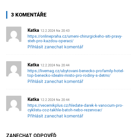
3 KOMENTÁŘE
Katka
12.2.2024 Na 20:43
https://onlinepraha.cz/umeni-chirurgickeho-siti-pravy-
steh-pro-kazdou-operaci/
Přihlásit zanechat komentář
Katka
12.2.2024 Na 20:44
https://livemag.cz/ubytovani-benecko-profamily-hotel-
top-benecko-idealni-misto-pro-rodiny-s-detmi/
Přihlásit zanechat komentář
Katka
12.2.2024 Na 20:44
https://vecernikplus.cz/hledate-darek-k-vanocum-pro-
cyklistu-coz-takhle-batoh-nebo-rezervoar/
Přihlásit zanechat komentář
ZANECHAT ODPOVĚĎ