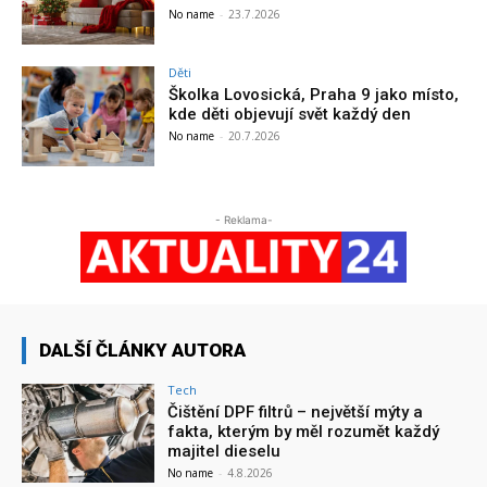
No name
-
23.7.2026
Děti
Školka Lovosická, Praha 9 jako místo,
kde děti objevují svět každý den
No name
-
20.7.2026
- Reklama-
DALŠÍ ČLÁNKY AUTORA
Tech
Čištění DPF filtrů – největší mýty a
fakta, kterým by měl rozumět každý
majitel dieselu
No name
-
4.8.2026