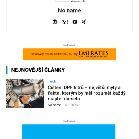
No name
- Reklama -
NEJNOVĚJŠÍ ČLÁNKY
Tech
Čištění DPF filtrů – největší mýty a
fakta, kterým by měl rozumět každý
majitel dieselu
No name
-
4.8.2026
- Reklama -