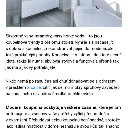
Skvostné vany, mramory, mísy horké vody – to jsou
koupelnové trendy z přelomu století. Nyní je ale načase jít
s dobou a koupelnu zrekonstruovat nejen do moderní, ale
také praktičtější podoby. Koupelna je místnost, do které denně
jdete, takže je nutné, aby byla stylová a fungovala přesně tak,
jak má a jak vy potřebujete.
Nikdo nemá po ránu čas ani chuť dohadovat se s odrazem
v prasklém
zrcadle
, cítit, jak se mu mokrý sprchový závěs lepí
na záda, nebo si v rukou šmrdlat oschlé mýdlo.
Moderní koupelna poskytuje veškeré zázemí,
které jenom
potřebujete a všechny vaše potřeby vyřídí přednostně a
v okamžení. Přebudovat celou koupelnu není snadné, protože
jako jediná místnost v domě neshazuje svou kůži tak snadno