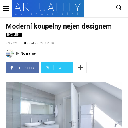
AKTUALITY
zpravodajství
Moderní koupelny nejen designem
BYDLENÍ
7.9.2020
Updated:
22.9.2020
By
No name
Facebook
Twitter