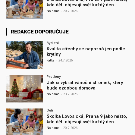
kde děti objevují svět každý den
No name
-
20.7.2026
REDAKCE DOPORUČUJE
Bydlení
Kvalita střechy se nepozná jen podle
krytiny
Katka
-
24.7.2026
Pro ženy
Jak si vybrat vánoční stromek, který
bude ozdobou domova
No name
-
23.7.2026
Děti
Školka Lovosická, Praha 9 jako místo,
kde děti objevují svět každý den
No name
-
20.7.2026