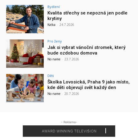
Bydlení
Kvalita střechy se nepozná jen podle
krytiny
Katka
-
24.7.2026
Pro ženy
Jak si vybrat vánoční stromek, který
bude ozdobou domova
No name
-
23.7.2026
Děti
Školka Lovosická, Praha 9 jako místo,
kde děti objevují svět každý den
No name
-
20.7.2026
- Reklama-