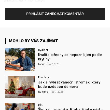
PŘIHLÁSIT ZANECHAT KOMENTÁŘ
MOHLO BY VÁS ZAJÍMAT
Bydlení
Kvalita střechy se nepozná jen podle
krytiny
Katka
-
24.7.2026
Pro ženy
Jak si vybrat vánoční stromek, který
bude ozdobou domova
No name
-
23.7.2026
Děti
Školka Lovosická, Praha 9 jako místo,