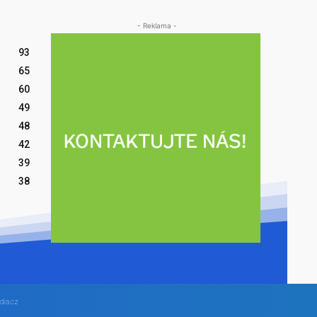
- Reklama -
93
65
60
49
48
42
39
38
dia.cz