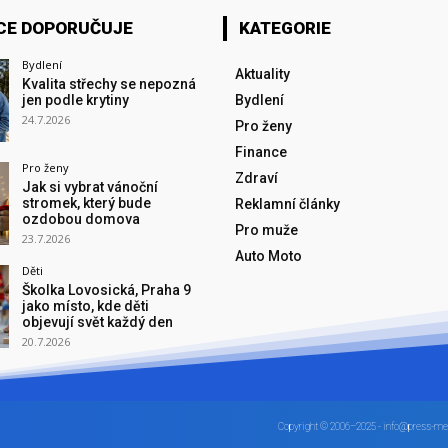
CE DOPORUČUJE
KATEGORIE
Bydlení
Aktuality
Kvalita střechy se nepozná
jen podle krytiny
Bydlení
24.7.2026
Pro ženy
Finance
Pro ženy
Zdraví
Jak si vybrat vánoční
stromek, který bude
Reklamní články
ozdobou domova
Pro muže
23.7.2026
Auto Moto
Děti
Školka Lovosická, Praha 9
jako místo, kde děti
objevují svět každý den
20.7.2026
Copyright © 2006–2025 - info@press-me