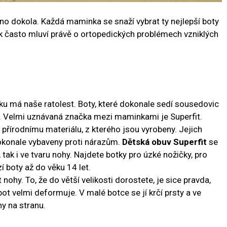
áno dokola. Každá maminka se snaží vybrat ty nejlepší boty
tak často mluví právě o ortopedických problémech vzniklých
u má naše ratolest. Boty, které dokonale sedí sousedovic
. Velmi uznávaná značka mezi maminkami je Superfit.
přírodnímu materiálu, z kterého jsou vyrobeny. Jejich
dokonale vybaveny proti nárazům.
Dětská obuv Superfit
se
 tak i ve tvaru nohy. Najdete botky pro úzké nožičky, pro
zí boty až do věku 14 let.
ohy. To, že do větší velikosti dorostete, je sice pravda,
bot velmi deformuje. V malé botce se jí krčí prsty a ve
y na stranu.