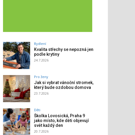
Bydlení
Kvalita střechy se nepozná jen
podle krytiny
24.7.2026
Pro ženy
Jak si vybrat vánoční stromek,
který bude ozdobou domova
23.7.2026
Děti
Školka Lovosická, Praha 9
jako místo, kde děti objevují
svět každý den
20.7.2026