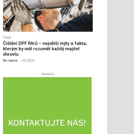
Tech
Čištění DPF filtrů – největší mýty a fakta,
kterým by měl rozumět každý majitel
dieselu
No name
-
4.8.2026
- Reklama -