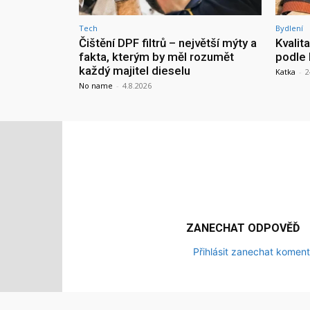
Tech
Bydlení
Čištění DPF filtrů – největší mýty a
Kvalit
fakta, kterým by měl rozumět
podle 
každý majitel dieselu
Katka
-
2
No name
-
4.8.2026
ZANECHAT ODPOVĚĎ
Přihlásit zanechat koment