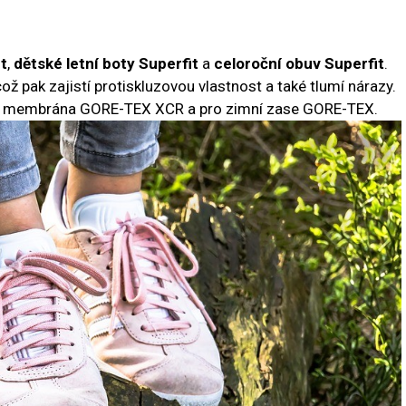
t
,
dětské letní boty Superfit
a
celoroční obuv Superfit
.
ož pak zajistí protiskluzovou vlastnost a také tlumí nárazy.
á membrána GORE-TEX XCR a pro zimní zase GORE-TEX.