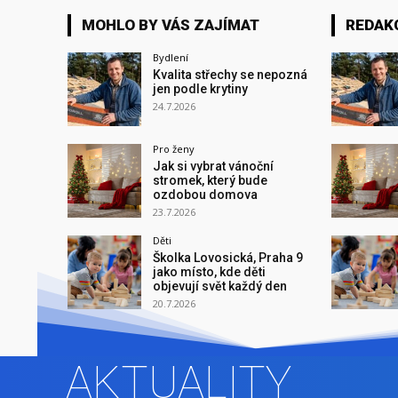
MOHLO BY VÁS ZAJÍMAT
REDAK
Bydlení
Kvalita střechy se nepozná
jen podle krytiny
24.7.2026
Pro ženy
Jak si vybrat vánoční
stromek, který bude
ozdobou domova
23.7.2026
Děti
Školka Lovosická, Praha 9
jako místo, kde děti
objevují svět každý den
20.7.2026
AKTUALITY