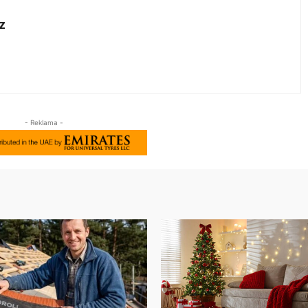
z
- Reklama -