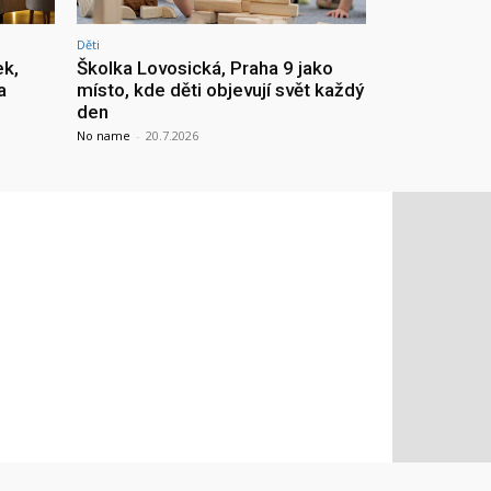
Děti
ek,
Školka Lovosická, Praha 9 jako
a
místo, kde děti objevují svět každý
den
No name
-
20.7.2026