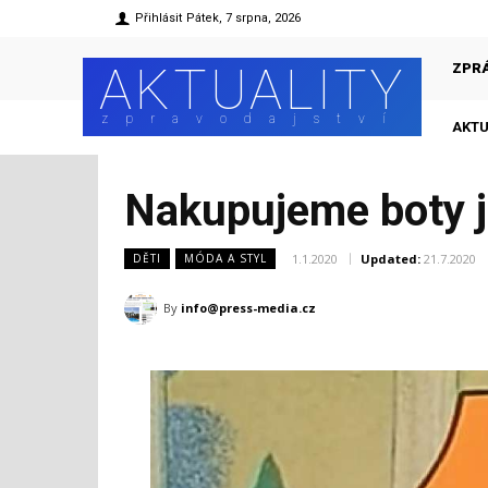
Přihlásit
Pátek, 7 srpna, 2026
AKTUALITY
ZPR
zpravodajství
AKTU
Nakupujeme boty j
1.1.2020
Updated:
21.7.2020
DĚTI
MÓDA A STYL
By
info@press-media.cz