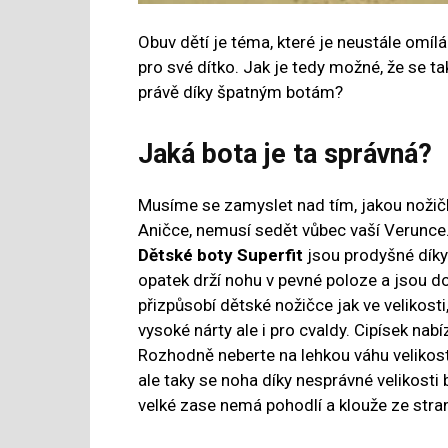
Obuv dětí je téma, které je neustále omíl
pro své dítko. Jak je tedy možné, že se 
právě díky špatným botám?
Jaká bota je ta správná?
Musíme se zamyslet nad tím, jakou nožičk
Aničce, nemusí sedět vůbec vaší Verunce
Dětské boty Superfit
jsou prodyšné díky 
opatek drží nohu v pevné poloze a jsou 
přizpůsobí dětské nožičce jak ve velikosti,
vysoké nárty ale i pro cvaldy. Cipísek nabí
Rozhodně neberte na lehkou váhu velikost n
ale taky se noha díky nesprávné velikosti 
velké zase nemá pohodlí a klouže ze stran