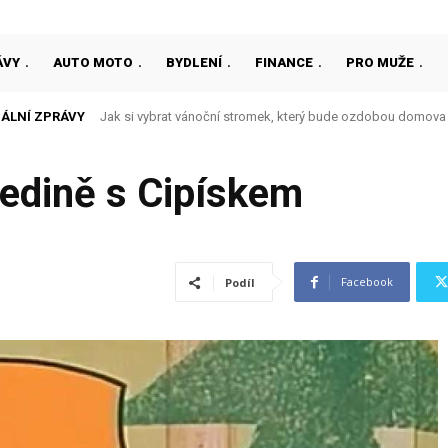
ÁVY
AUTO MOTO
BYDLENÍ
FINANCE
PRO MUŽE
ÁLNÍ ZPRÁVY
Jak si vybrat vánoční stromek, který bude ozdobou domova
Školka Lovosická, Praha 9 jako místo, kde děti objevují 
edině s Cipískem
Facebook
Podíl