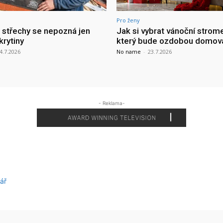
Pro ženy
a střechy se nepozná jen
Jak si vybrat vánoční strom
krytiny
který bude ozdobou domov
4.7.2026
No name
-
23.7.2026
- Reklama-
ář