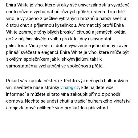
Enira White je víno, které si díky své univerzálnosti a vyvážené
chuti můžete vychutnat při různých příležitostech. Toto bílé
víno je vyráběno z pečlivě vybraných hroznů a nabízí svěží a
čistou chuť s příjemnou kyselinkou. Aromatický profil Enira
White zahrnuje tóny bílých broskví, citrusů a jemných květin,
což z něj činí skvělou volbu pro letní dny i slavnostní
příležitosti. Víno je velmi dobře vyvážené a jeho dlouhý závěr
přináší svěžest a eleganci. Enira White je víno, které může být
skvělým společníkem jak k lehkým jídlům, tak i k
samostatnému vychutnání ve společnosti přátel.
Pokud vás zaujala některá z těchto výjimečných bulharských
vín, navštivte naše stránky
vinabg.cz
, kde najdete více
informací a můžete si tato vína zakoupit přímo z pohodlí
domova. Nechte se unést chutí a tradicí bulharského vinařství
a objevte nové oblíbené víno pro každou příležitost.