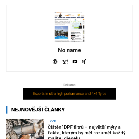
No name
- Reklama -
NEJNOVĚJŠÍ ČLÁNKY
Tech
Čištění DPF filtrů – největší mýty a
fakta, kterým by měl rozumět každý
majitel dieselu