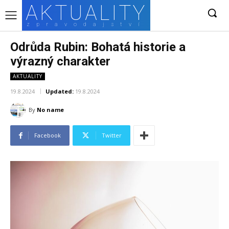
AKTUALITY
zpravodajství
Odrůda Rubin: Bohatá historie a
výrazný charakter
AKTUALITY
19.8.2024
Updated:
19.8.2024
By
No name
Facebook
Twitter