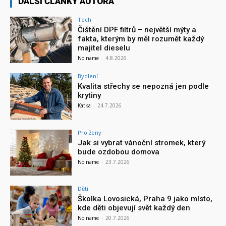
DALŠÍ ČLÁNKY AUTORA
Tech
Čištění DPF filtrů – největší mýty a
fakta, kterým by měl rozumět každý
majitel dieselu
No name
-
4.8.2026
Bydlení
Kvalita střechy se nepozná jen podle
krytiny
Katka
-
24.7.2026
Pro ženy
Jak si vybrat vánoční stromek, který
bude ozdobou domova
No name
-
23.7.2026
Děti
Školka Lovosická, Praha 9 jako místo,
kde děti objevují svět každý den
No name
-
20.7.2026