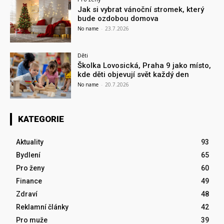
Jak si vybrat vánoční stromek, který
bude ozdobou domova
No name
-
23.7.2026
Děti
Školka Lovosická, Praha 9 jako místo,
kde děti objevují svět každý den
No name
-
20.7.2026
KATEGORIE
Aktuality
93
Bydlení
65
Pro ženy
60
Finance
49
Zdraví
48
Reklamní články
42
Pro muže
39