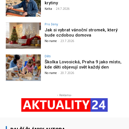
krytiny
Katka
-
24.7.2026
Pro ženy
Jak si vybrat vánoční stromek, který
bude ozdobou domova
No name
-
23.7.2026
Děti
Školka Lovosická, Praha 9 jako místo,
kde děti objevují svět každý den
No name
-
20.7.2026
- Reklama-