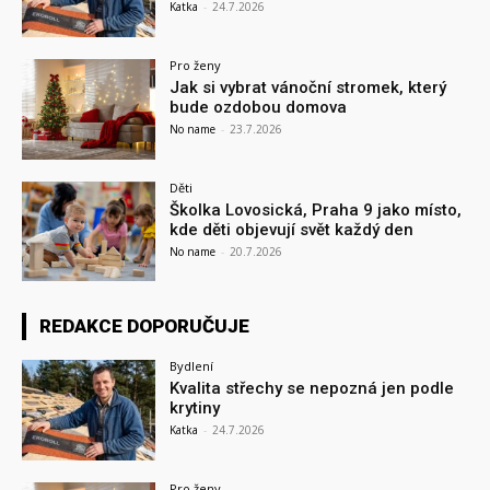
Katka
-
24.7.2026
Pro ženy
Jak si vybrat vánoční stromek, který
bude ozdobou domova
No name
-
23.7.2026
Děti
Školka Lovosická, Praha 9 jako místo,
kde děti objevují svět každý den
No name
-
20.7.2026
REDAKCE DOPORUČUJE
Bydlení
Kvalita střechy se nepozná jen podle
krytiny
Katka
-
24.7.2026
Pro ženy