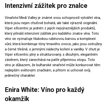
Intenzivní zážitek pro znalce
Vinařství Medi Valley je známé svou schopností vytvářet vína,
která jsou nejen chuťově bohatá, ale také výrazně originální.
Viper eXcentric je jedním z jejich nejvýraznějších produktů,
který přináší intenzivní zážitek pro každého znalce vína. Toto
víno se vyznačuje hlubokou rubínovou barvou a komplexní
vůní, která kombinuje tóny tmavého ovoce, jako jsou ostružiny
a černé třešně, s jemnými nádechy koření a vanilky. V chuti je
Viper eXcentric plný a strukturovaný, s dlouhým, elegantním
závěrem, který zanechává na patře příjemnou stopu. Toto
víno je důkazem, že bulharské vinařství může konkurovat těm
nejlepším světovým značkám, a přitom si uchovat svůj
jedinečný charakter.
Enira White: Víno pro každý
okamžik