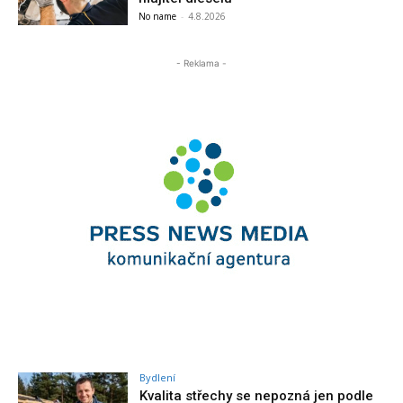
No name
-
4.8.2026
- Reklama -
Bydlení
Kvalita střechy se nepozná jen podle