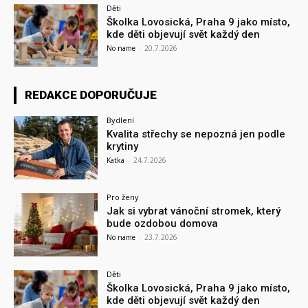
Děti
Školka Lovosická, Praha 9 jako místo,
kde děti objevují svět každý den
No name
-
20.7.2026
REDAKCE DOPORUČUJE
Bydlení
Kvalita střechy se nepozná jen podle
krytiny
Katka
-
24.7.2026
Pro ženy
Jak si vybrat vánoční stromek, který
bude ozdobou domova
No name
-
23.7.2026
Děti
Školka Lovosická, Praha 9 jako místo,
kde děti objevují svět každý den