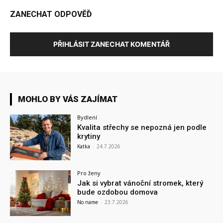
ZANECHAT ODPOVĚĎ
PŘIHLÁSIT ZANECHAT KOMENTÁŘ
MOHLO BY VÁS ZAJÍMAT
Bydlení
Kvalita střechy se nepozná jen podle
krytiny
Katka
-
24.7.2026
Pro ženy
Jak si vybrat vánoční stromek, který
bude ozdobou domova
No name
-
23.7.2026