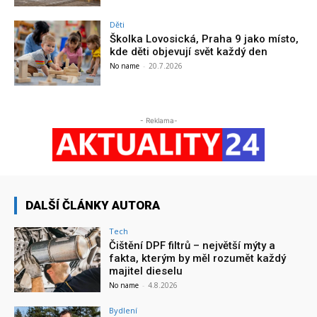
Děti
Školka Lovosická, Praha 9 jako místo,
kde děti objevují svět každý den
No name
-
20.7.2026
- Reklama-
DALŠÍ ČLÁNKY AUTORA
Tech
Čištění DPF filtrů – největší mýty a
fakta, kterým by měl rozumět každý
majitel dieselu
No name
-
4.8.2026
Bydlení