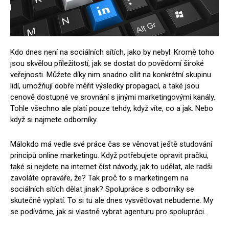
Kdo dnes není na sociálních sítích, jako by nebyl. Kromě toho
jsou skvělou příležitostí, jak se dostat do povědomí široké
veřejnosti. Můžete díky nim snadno cílit na konkrétní skupinu
lidí, umožňují dobře měřit výsledky propagací, a také jsou
cenově dostupné ve srovnání s jinými marketingovými kanály.
Tohle všechno ale platí pouze tehdy, když víte, co a jak. Nebo
když si najmete odborníky.
Málokdo má vedle své práce čas se věnovat ještě studování
principů online marketingu. Když potřebujete opravit pračku,
také si nejdete na internet číst návody, jak to udělat, ale radši
zavoláte opraváře, že? Tak proč to s marketingem na
sociálních sítích dělat jinak? Spolupráce s odborníky se
skutečně vyplatí. To si tu ale dnes vysvětlovat nebudeme. My
se podíváme, jak si vlastně vybrat agenturu pro spolupráci.