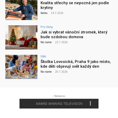
Kvalita střechy se nepozná jen podle
krytiny
Katka
-
24.7.2026
Pro ženy
Jak si vybrat vánoční stromek, který
bude ozdobou domova
No name
-
23.7.2026
Děti
Školka Lovosická, Praha 9 jako místo,
kde děti objevují svět každý den
No name
-
20.7.2026
- Reklama-