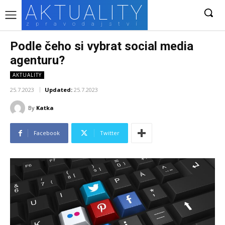
AKTUALITY
zpravodajství
Podle čeho si vybrat social media
agenturu?
AKTUALITY
25.7.2023
Updated:
25.7.2023
By
Katka
Facebook
Twitter