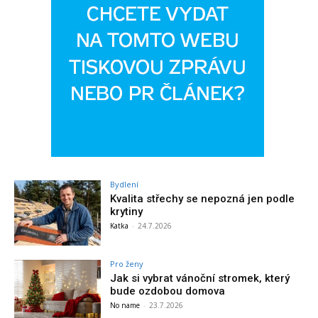
Bydlení
Kvalita střechy se nepozná jen podle
krytiny
Katka
-
24.7.2026
Pro ženy
Jak si vybrat vánoční stromek, který
bude ozdobou domova
No name
-
23.7.2026