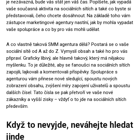
je nezávazná, bude vás stát jen váš čas. Popíšete, jak vypadá
vaše současná aktivita na sociálních sítích a také co byste si
představovali, čeho chcete dosáhnout. Na základě toho vám
zástupce marketingové agentury nastíní, jak by mohla vypadat
vaše spolupráce a co by pro vás mohli udělat.
A co vlastně taková SMM agentura dělá? Postará se o vaše
sociální sítě od A až do Z. Vymyslí obsah a také ho pro vás
připraví. Graficky líbivý, ale hlavně takový, který má nějakou
myšlenku. To je důležité, aby se fanoušci na sociálních sítích
zapojili, lajkovali a komentovali příspěvky. Spolupráce s
agenturou vám přinese nové sledující, spoustu nových
zobrazení obsahu, zvýšení míry zapojení uživatelů a spoustu
dalších čísel. Tato čísla se pak přetvoří ve vaše nové
zákazníky a vyšší zisky – vždyť o to jde na sociálních sítích
především.
Když to nevyjde, neváhejte hledat
jinde