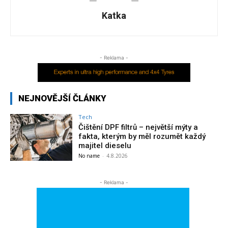
Katka
- Reklama -
NEJNOVĚJŠÍ ČLÁNKY
Tech
Čištění DPF filtrů – největší mýty a
fakta, kterým by měl rozumět každý
majitel dieselu
No name
-
4.8.2026
- Reklama -