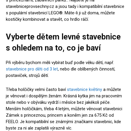
s princeznami, zábavních parků… Najdete je na
stavebniceprovsechny.cz a jsou tady i kompatibilní stavebnice
s populární stavebnicí LEGO®. Máte-li ji už doma, můžete
kostičky kombinovat a stavět, co hrdlo ráčí.
Vyberte dětem levné stavebnice
s ohledem na to, co je baví
Při výběru bychom měli vybírat buď podle věku dětí, např.
stavebnice pro děti od 3 let
, nebo dle oblíbených činností,
postaviček, strojů dětí.
Třeba holčičky velmi často baví
stavebnice květiny
a můžete
je věnovat i dospělým ženám. Krásná kytka jim na pracovním
stole nebo v obýváku vydrží i měsíce bez jakékoli péče.
Menším holčičkám, třeba 4 letým, můžete věnovat stavebnici
Zámek s princeznou, princem a koněm jen za 675 Kč od
FEELO. Je kompatibilní se známými značkami stavebnic, kde
byste za ni ale zaplatili výrazně víc.