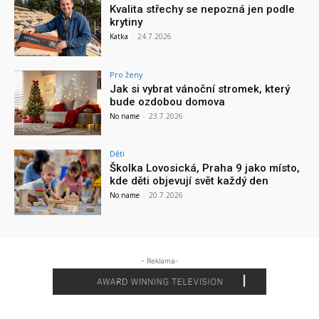
Kvalita střechy se nepozná jen podle
krytiny
Katka
-
24.7.2026
Pro ženy
Jak si vybrat vánoční stromek, který
bude ozdobou domova
No name
-
23.7.2026
Děti
Školka Lovosická, Praha 9 jako místo,
kde děti objevují svět každý den
No name
-
20.7.2026
- Reklama-