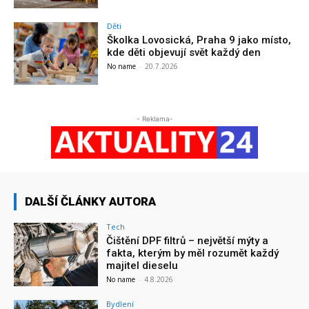
Děti
Školka Lovosická, Praha 9 jako místo,
kde děti objevují svět každý den
No name
-
20.7.2026
- Reklama-
DALŠÍ ČLÁNKY AUTORA
Tech
Čištění DPF filtrů – největší mýty a
fakta, kterým by měl rozumět každý
majitel dieselu
No name
-
4.8.2026
Bydlení