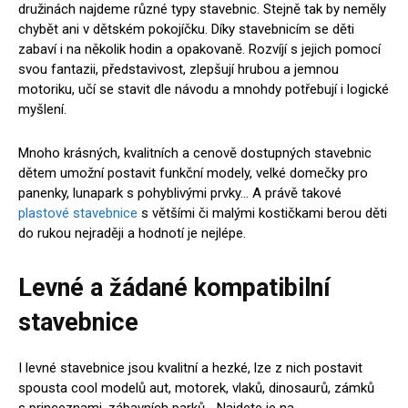
družinách najdeme různé typy stavebnic. Stejně tak by neměly
chybět ani v dětském pokojíčku. Díky stavebnicím se děti
zabaví i na několik hodin a opakovaně. Rozvíjí s jejich pomocí
svou fantazii, představivost, zlepšují hrubou a jemnou
motoriku, učí se stavit dle návodu a mnohdy potřebují i logické
myšlení.
Mnoho krásných, kvalitních a cenově dostupných stavebnic
dětem umožní postavit funkční modely, velké domečky pro
panenky, lunapark s pohyblivými prvky… A právě takové
plastové stavebnice
s většími či malými kostičkami berou děti
do rukou nejraději a hodnotí je nejlépe.
Levné a žádané kompatibilní
stavebnice
I levné stavebnice jsou kvalitní a hezké, lze z nich postavit
spousta cool modelů aut, motorek, vlaků, dinosaurů, zámků