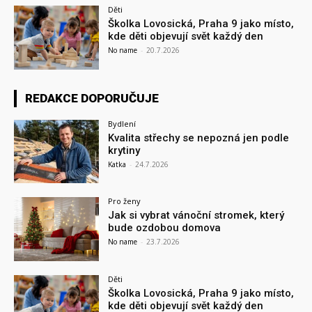
Děti
Školka Lovosická, Praha 9 jako místo,
kde děti objevují svět každý den
No name
-
20.7.2026
REDAKCE DOPORUČUJE
Bydlení
Kvalita střechy se nepozná jen podle
krytiny
Katka
-
24.7.2026
Pro ženy
Jak si vybrat vánoční stromek, který
bude ozdobou domova
No name
-
23.7.2026
Děti
Školka Lovosická, Praha 9 jako místo,
kde děti objevují svět každý den