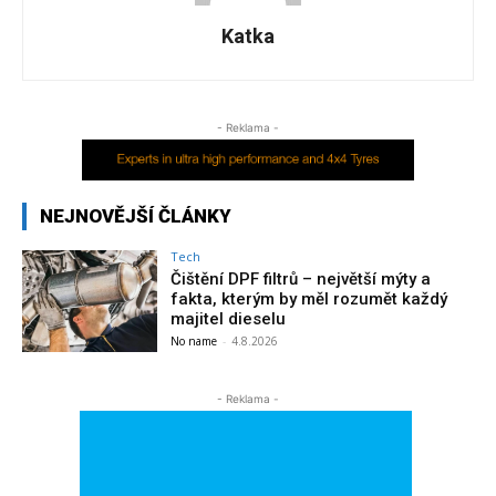
Katka
- Reklama -
NEJNOVĚJŠÍ ČLÁNKY
Tech
Čištění DPF filtrů – největší mýty a
fakta, kterým by měl rozumět každý
majitel dieselu
No name
-
4.8.2026
- Reklama -