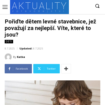
AKTUALITY
zpravodajství
Pořiďte dětem levné stavebnice, jež
považují za nejlepší. Víte, které to
jsou?
DĚTI
8.7.2025
Updated:
8.7.2025
By
Katka
Facebook
Twitter