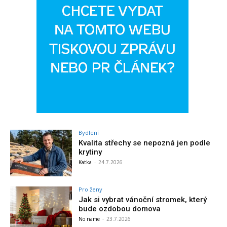
Bydlení
Kvalita střechy se nepozná jen podle
krytiny
Katka
-
24.7.2026
Pro ženy
Jak si vybrat vánoční stromek, který
bude ozdobou domova
No name
-
23.7.2026