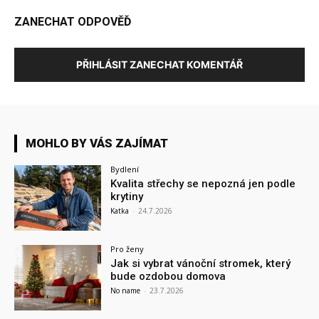
ZANECHAT ODPOVĚĎ
PŘIHLÁSIT ZANECHAT KOMENTÁŘ
MOHLO BY VÁS ZAJÍMAT
Bydlení
Kvalita střechy se nepozná jen podle
krytiny
Katka
-
24.7.2026
Pro ženy
Jak si vybrat vánoční stromek, který
bude ozdobou domova
No name
-
23.7.2026