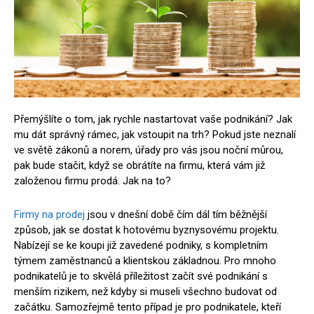
Přemýšlíte o tom, jak rychle nastartovat vaše podnikání? Jak
mu dát správný rámec, jak vstoupit na trh? Pokud jste neznalí
ve světě zákonů a norem, úřady pro vás jsou noční můrou,
pak bude stačit, když se obrátíte na firmu, která vám již
založenou firmu prodá. Jak na to?
Firmy na prodej
jsou v dnešní době čím dál tím běžnější
způsob, jak se dostat k hotovému byznysovému projektu.
Nabízejí se ke koupi již zavedené podniky, s kompletním
týmem zaměstnanců a klientskou základnou. Pro mnoho
podnikatelů je to skvělá příležitost začít své podnikání s
menším rizikem, než kdyby si museli všechno budovat od
začátku. Samozřejmě tento případ je pro podnikatele, kteří