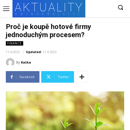
AKTUALITY
zpravodajství
Proč je koupě hotové firmy
jednoduchým procesem?
FINANCE
11.4.2023
Updated:
11.4.2023
By
Katka
Facebook
Twitter