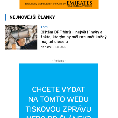
NEJNOVĚJŠÍ ČLÁNKY
Tech
Čištění DPF filtrů – největší mýty a
fakta, kterým by měl rozumět každý
majitel dieselu
No name
-
4.8.2026
- Reklama -