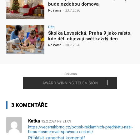
bude ozdobou domova
No name
-
23.7.2026
Děti
Školka Lovosická, Praha 9 jako místo,
kde děti objevují svět každý den
No name
-
20.7.2026
- Reklama-
3 KOMENTÁŘE
Katka
12.2.2024 Na 21:09
https://vecernikbrno.cz/potisk-reklamnich-predmetu-nasi-
firmu-nasmerovat-spravnou-cestou/
Přihlásit zanechat komentář