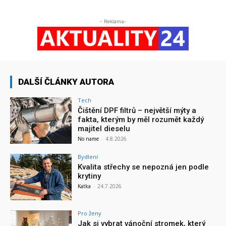
- Reklama-
DALŠÍ ČLÁNKY AUTORA
Tech
Čištění DPF filtrů – největší mýty a
fakta, kterým by měl rozumět každý
majitel dieselu
No name
-
4.8.2026
Bydlení
Kvalita střechy se nepozná jen podle
krytiny
Katka
-
24.7.2026
Pro ženy
Jak si vybrat vánoční stromek, který