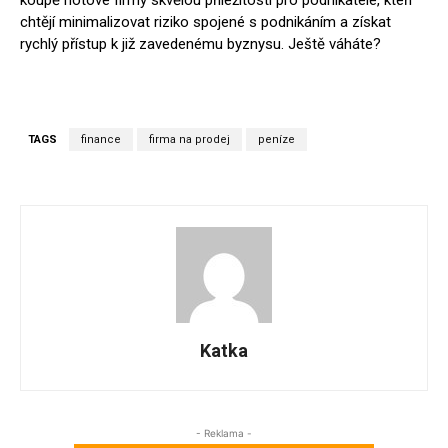
koupě hotové firmy skvělou příležitostí pro podnikatele, kteří
chtějí minimalizovat riziko spojené s podnikáním a získat
rychlý přístup k již zavedenému byznysu. Ještě váháte?
TAGS
finance
firma na prodej
peníze
Katka
- Reklama -