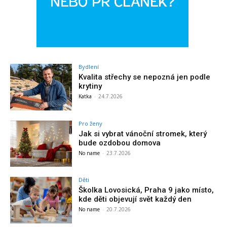
Bydlení
Kvalita střechy se nepozná jen podle
krytiny
Katka
-
24.7.2026
Pro ženy
Jak si vybrat vánoční stromek, který
bude ozdobou domova
No name
-
23.7.2026
Děti
Školka Lovosická, Praha 9 jako místo,
kde děti objevují svět každý den
No name
-
20.7.2026