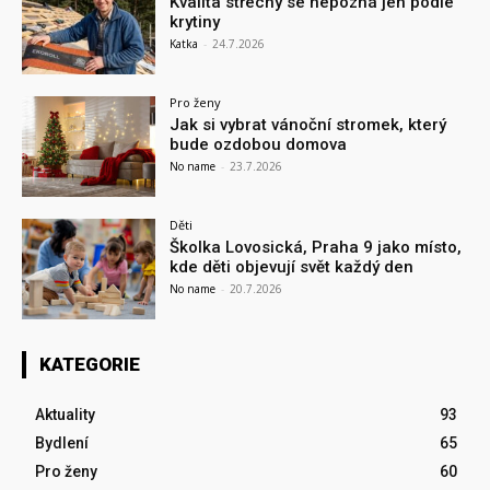
Kvalita střechy se nepozná jen podle
krytiny
Katka
-
24.7.2026
Pro ženy
Jak si vybrat vánoční stromek, který
bude ozdobou domova
No name
-
23.7.2026
Děti
Školka Lovosická, Praha 9 jako místo,
kde děti objevují svět každý den
No name
-
20.7.2026
KATEGORIE
Aktuality
93
Bydlení
65
Pro ženy
60