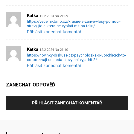
Katka
12.2.2024 Na 21:09
https://vecernikbrno.cz/krasne-a-zarive-vlasy-pomoci-
stravy-jidla-ktera-se-vyplati-mit-na-taliri/
Přihlásit zanechat komentář
Katka
12.2.2024 Na 21:10
https://novinky-diskuse.cz/psycholozka-o-uprchlicich-to-
co-prezivaji-se-neda-slovy-ani-vyjadrit-2/
Přihlásit zanechat komentář
ZANECHAT ODPOVĚĎ
PŘIHLÁSIT ZANECHAT KOMENTÁŘ