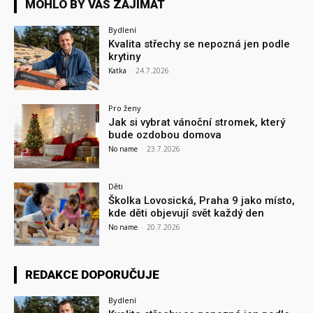
MOHLO BY VÁS ZAJÍMAT
Bydlení
Kvalita střechy se nepozná jen podle
krytiny
Katka
-
24.7.2026
Pro ženy
Jak si vybrat vánoční stromek, který
bude ozdobou domova
No name
-
23.7.2026
Děti
Školka Lovosická, Praha 9 jako místo,
kde děti objevují svět každý den
No name
-
20.7.2026
REDAKCE DOPORUČUJE
Bydlení