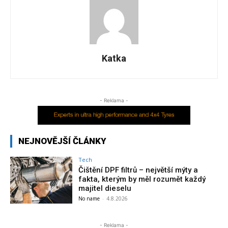
Katka
- Reklama -
NEJNOVĚJŠÍ ČLÁNKY
Tech
Čištění DPF filtrů – největší mýty a
fakta, kterým by měl rozumět každý
majitel dieselu
No name
-
4.8.2026
- Reklama -