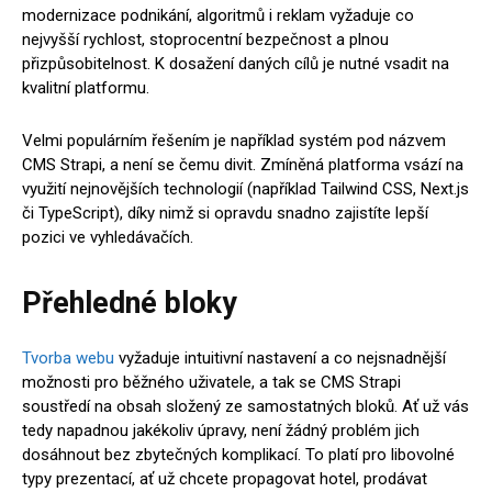
modernizace podnikání, algoritmů i reklam vyžaduje co
nejvyšší rychlost, stoprocentní bezpečnost a plnou
přizpůsobitelnost. K dosažení daných cílů je nutné vsadit na
kvalitní platformu.
Velmi populárním řešením je například systém pod názvem
CMS Strapi, a není se čemu divit. Zmíněná platforma vsází na
využití nejnovějších technologií (například Tailwind CSS, Next.js
či TypeScript), díky nimž si opravdu snadno zajistíte lepší
pozici ve vyhledávačích.
Přehledné bloky
Tvorba webu
vyžaduje intuitivní nastavení a co nejsnadnější
možnosti pro běžného uživatele, a tak se CMS Strapi
soustředí na obsah složený ze samostatných bloků. Ať už vás
tedy napadnou jakékoliv úpravy, není žádný problém jich
dosáhnout bez zbytečných komplikací. To platí pro libovolné
typy prezentací, ať už chcete propagovat hotel, prodávat