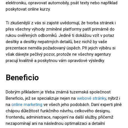
elektroniku, opravovat automobily, psát texty nebo například
poskytovat online kurzy.
Ti zkušenější z vás si zajisté uvědomují, že tvorba stránek i
přes všechny výhody zmíněné platformy patří primárně do
rukou ověřených odborníků. Jedině ti dokážou vzít v potaz
desítky a desítky nepatrných detailů, bez nichž by vaše
prezentace neměla požadovaný úspěch. Při jejich výběru si
však dávejte pečlivý pozor, protože ne všechny agentury
pracují kvalitně a poskytnou vám opravdové výsledky.
Beneficio
Dobrým příkladem je třeba známá tuzemská společnost
Beneficio, jež se specializuje nejen na
webové stránky
, nýbrž i
na
online marketing
ve všech jeho podobách. Daní experti plně
chápou důležitost funkčního návrhu, celkového designu,
frontendu, administrace, napojení na další služby, přičemž
nezapomínají ani na následnou optimalizaci a detailní