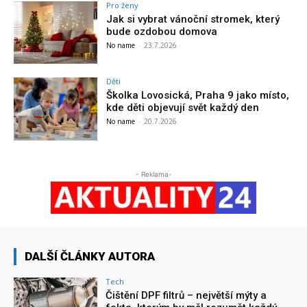
Pro ženy
Jak si vybrat vánoční stromek, který
bude ozdobou domova
No name
-
23.7.2026
Děti
Školka Lovosická, Praha 9 jako místo,
kde děti objevují svět každý den
No name
-
20.7.2026
- Reklama-
DALŠÍ ČLÁNKY AUTORA
Tech
Čištění DPF filtrů – největší mýty a