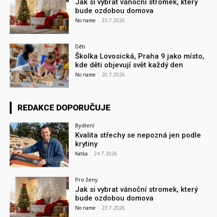
Jak si vybrat vánoční stromek, který
bude ozdobou domova
No name
-
23.7.2026
Děti
Školka Lovosická, Praha 9 jako místo,
kde děti objevují svět každý den
No name
-
20.7.2026
REDAKCE DOPORUČUJE
Bydlení
Kvalita střechy se nepozná jen podle
krytiny
Katka
-
24.7.2026
Pro ženy
Jak si vybrat vánoční stromek, který
bude ozdobou domova
No name
-
23.7.2026