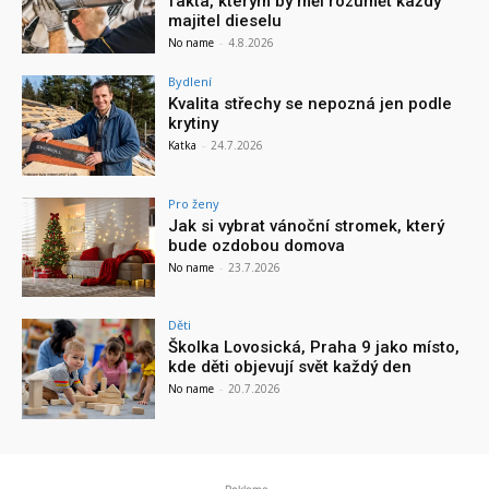
fakta, kterým by měl rozumět každý
majitel dieselu
No name
-
4.8.2026
Bydlení
Kvalita střechy se nepozná jen podle
krytiny
Katka
-
24.7.2026
Pro ženy
Jak si vybrat vánoční stromek, který
bude ozdobou domova
No name
-
23.7.2026
Děti
Školka Lovosická, Praha 9 jako místo,
kde děti objevují svět každý den
No name
-
20.7.2026