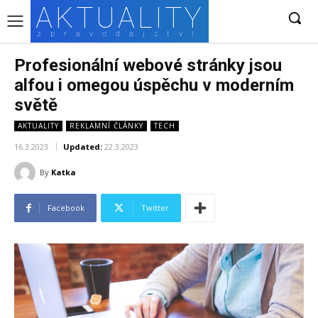
AKTUALITY
zpravodajství
Profesionální webové stránky jsou
alfou i omegou úspěchu v moderním
světě
AKTUALITY
REKLAMNÍ ČLÁNKY
TECH
16.3.2023
Updated:
22.3.2023
By
Katka
Facebook
Twitter