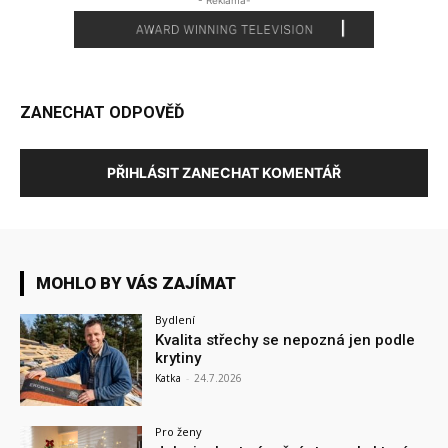
- Reklama-
ZANECHAT ODPOVĚĎ
PŘIHLÁSIT ZANECHAT KOMENTÁŘ
MOHLO BY VÁS ZAJÍMAT
Bydlení
Kvalita střechy se nepozná jen podle
krytiny
Katka
-
24.7.2026
Pro ženy