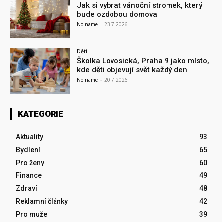
Jak si vybrat vánoční stromek, který
bude ozdobou domova
No name
-
23.7.2026
Děti
Školka Lovosická, Praha 9 jako místo,
kde děti objevují svět každý den
No name
-
20.7.2026
KATEGORIE
Aktuality
93
Bydlení
65
Pro ženy
60
Finance
49
Zdraví
48
Reklamní články
42
Pro muže
39