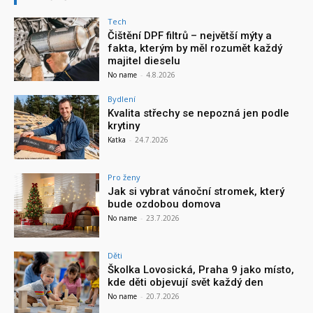
Tech
Čištění DPF filtrů – největší mýty a
fakta, kterým by měl rozumět každý
majitel dieselu
No name
-
4.8.2026
Bydlení
Kvalita střechy se nepozná jen podle
krytiny
Katka
-
24.7.2026
Pro ženy
Jak si vybrat vánoční stromek, který
bude ozdobou domova
No name
-
23.7.2026
Děti
Školka Lovosická, Praha 9 jako místo,
kde děti objevují svět každý den
No name
-
20.7.2026