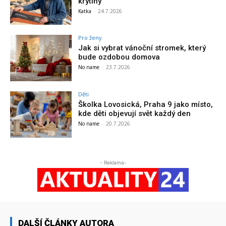
krytiny
Katka
-
24.7.2026
Pro ženy
Jak si vybrat vánoční stromek, který
bude ozdobou domova
No name
-
23.7.2026
Děti
Školka Lovosická, Praha 9 jako místo,
kde děti objevují svět každý den
No name
-
20.7.2026
- Reklama-
DALŠÍ ČLÁNKY AUTORA