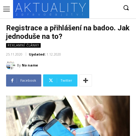
AKTUALITY
zpravodajství
Registrace a přihlášení na badoo. Jak
jednoduše na to?
REKLAMNÍ ČLÁNKY
25.11.2020
Updated:
1.12.2020
By
No name
Facebook
Twitter