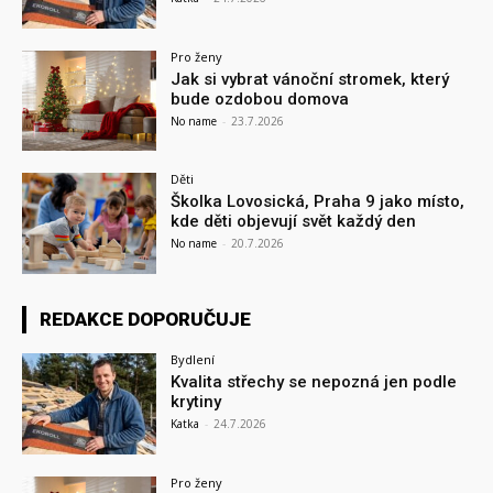
Pro ženy
Jak si vybrat vánoční stromek, který
bude ozdobou domova
No name
-
23.7.2026
Děti
Školka Lovosická, Praha 9 jako místo,
kde děti objevují svět každý den
No name
-
20.7.2026
REDAKCE DOPORUČUJE
Bydlení
Kvalita střechy se nepozná jen podle
krytiny
Katka
-
24.7.2026
Pro ženy