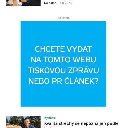
No name
-
4.8.2026
- Reklama -
Bydlení
Kvalita střechy se nepozná jen podle