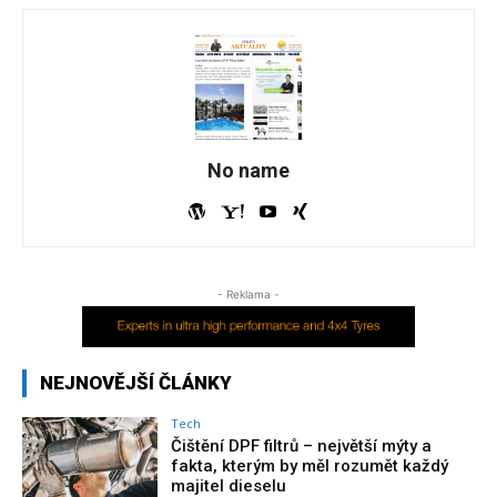
No name
- Reklama -
NEJNOVĚJŠÍ ČLÁNKY
Tech
Čištění DPF filtrů – největší mýty a
fakta, kterým by měl rozumět každý
majitel dieselu