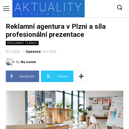
AKTUALITY
zpravodajství
Reklamní agentura v Plzni a síla
profesionální prezentace
REKLAMNÍ ČLÁNKY
30.3.2026
Updated:
30.3.2026
By
No name
Facebook
Twitter