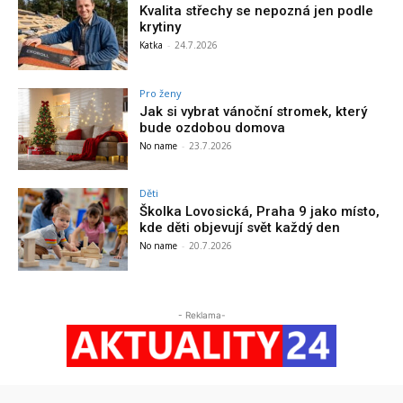
Kvalita střechy se nepozná jen podle
krytiny
Katka
-
24.7.2026
Pro ženy
Jak si vybrat vánoční stromek, který
bude ozdobou domova
No name
-
23.7.2026
Děti
Školka Lovosická, Praha 9 jako místo,
kde děti objevují svět každý den
No name
-
20.7.2026
- Reklama-