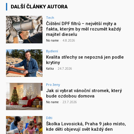
DALŠÍ ČLÁNKY AUTORA
Tech
Čištění DPF filtrů – největší mýty a
fakta, kterým by měl rozumět každý
majitel dieselu
No name
-
4.8.2026
Bydlení
Kvalita střechy se nepozná jen podle
krytiny
Katka
-
24.7.2026
Pro ženy
Jak si vybrat vánoční stromek, který
bude ozdobou domova
No name
-
23.7.2026
Děti
Školka Lovosická, Praha 9 jako místo,
kde děti objevují svět každý den