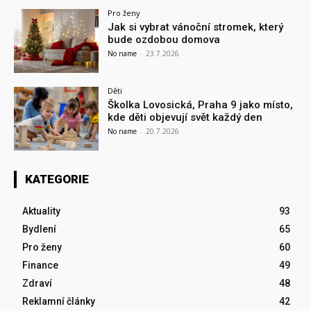
Pro ženy
Jak si vybrat vánoční stromek, který
bude ozdobou domova
No name
-
23.7.2026
Děti
Školka Lovosická, Praha 9 jako místo,
kde děti objevují svět každý den
No name
-
20.7.2026
KATEGORIE
Aktuality
93
Bydlení
65
Pro ženy
60
Finance
49
Zdraví
48
Reklamní články
42