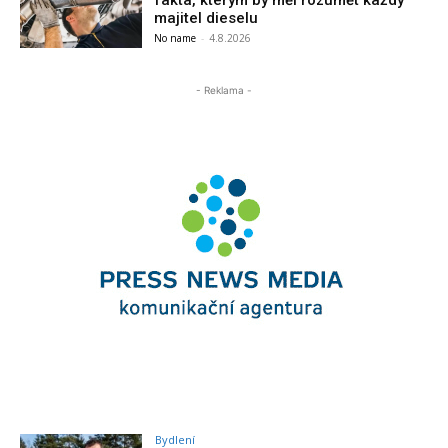
fakta, kterým by měl rozumět každý
majitel dieselu
No name
-
4.8.2026
- Reklama -
Bydlení