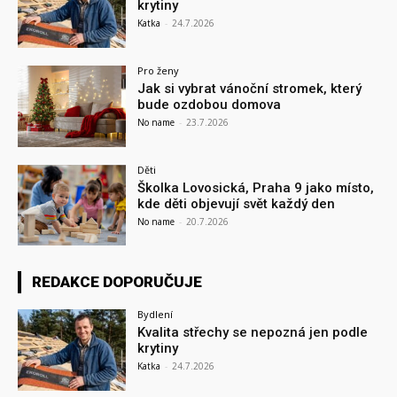
krytiny
Katka
-
24.7.2026
Pro ženy
Jak si vybrat vánoční stromek, který
bude ozdobou domova
No name
-
23.7.2026
Děti
Školka Lovosická, Praha 9 jako místo,
kde děti objevují svět každý den
No name
-
20.7.2026
REDAKCE DOPORUČUJE
Bydlení
Kvalita střechy se nepozná jen podle
krytiny
Katka
-
24.7.2026