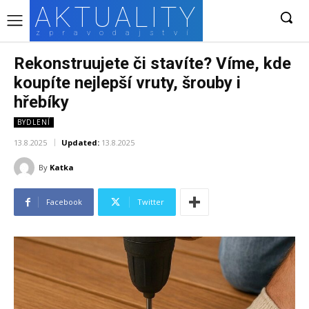
AKTUALITY
zpravodajství
Rekonstruujete či stavíte? Víme, kde
koupíte nejlepší vruty, šrouby i
hřebíky
BYDLENÍ
13.8.2025
Updated:
13.8.2025
By
Katka
Facebook
Twitter