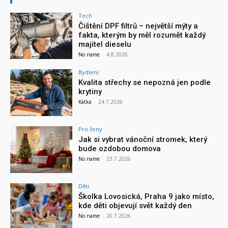
Tech
Čištění DPF filtrů – největší mýty a
fakta, kterým by měl rozumět každý
majitel dieselu
No name
-
4.8.2026
Bydlení
Kvalita střechy se nepozná jen podle
krytiny
Katka
-
24.7.2026
Pro ženy
Jak si vybrat vánoční stromek, který
bude ozdobou domova
No name
-
23.7.2026
Děti
Školka Lovosická, Praha 9 jako místo,
kde děti objevují svět každý den
No name
-
20.7.2026