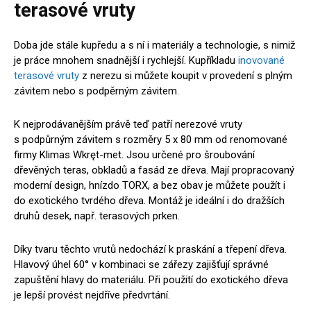
terasové vruty
Doba jde stále kupředu a s ní i materiály a technologie, s nimiž
je práce mnohem snadnější i rychlejší. Kupříkladu
inovované
terasové vruty
z nerezu si můžete koupit v provedení s plným
závitem nebo s podpěrným závitem.
K nejprodávanějším právě teď patří nerezové vruty
s podpůrným závitem s rozměry 5 x 80 mm od renomované
firmy Klimas Wkręt-met. Jsou určené pro šroubování
dřevěných teras, obkladů a fasád ze dřeva. Mají propracovaný
moderní design, hnízdo TORX, a bez obav je můžete použít i
do exotického tvrdého dřeva. Montáž je ideální i do dražších
druhů desek, např. terasových prken.
Díky tvaru těchto vrutů nedochází k praskání a třepení dřeva.
Hlavový úhel 60° v kombinaci se zářezy zajišťují správné
zapuštění hlavy do materiálu. Při použití do exotického dřeva
je lepší provést nejdříve předvrtání.