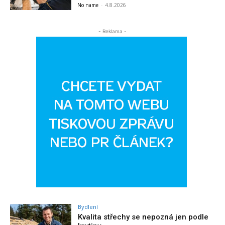
No name
-
4.8.2026
- Reklama -
Bydlení
Kvalita střechy se nepozná jen podle