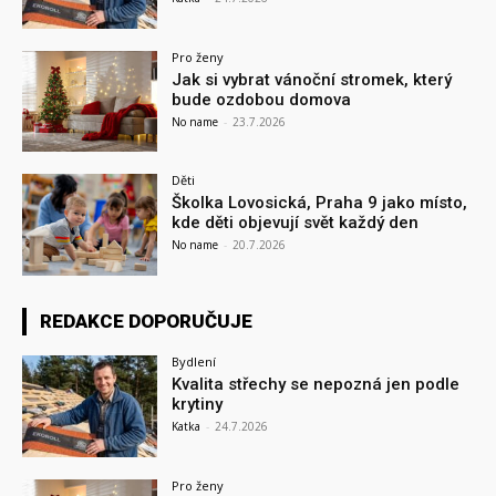
Pro ženy
Jak si vybrat vánoční stromek, který
bude ozdobou domova
No name
-
23.7.2026
Děti
Školka Lovosická, Praha 9 jako místo,
kde děti objevují svět každý den
No name
-
20.7.2026
REDAKCE DOPORUČUJE
Bydlení
Kvalita střechy se nepozná jen podle
krytiny
Katka
-
24.7.2026
Pro ženy