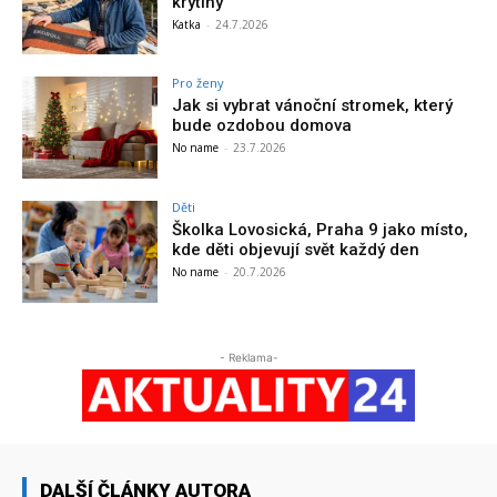
krytiny
Katka
-
24.7.2026
Pro ženy
Jak si vybrat vánoční stromek, který
bude ozdobou domova
No name
-
23.7.2026
Děti
Školka Lovosická, Praha 9 jako místo,
kde děti objevují svět každý den
No name
-
20.7.2026
- Reklama-
DALŠÍ ČLÁNKY AUTORA