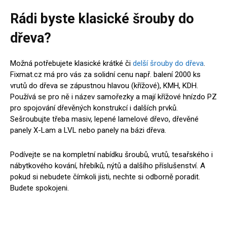
Rádi byste klasické šrouby do
dřeva?
Možná potřebujete klasické krátké či
delší šrouby do dřeva
.
Fixmat.cz má pro vás za solidní cenu např. balení 2000 ks
vrutů do dřeva se zápustnou hlavou (křížové), KMH, KDH.
Používá se pro ně i název samořezky a mají křížové hnízdo PZ
pro spojování dřevěných konstrukcí i dalších prvků.
Sešroubujte třeba masiv, lepené lamelové dřevo, dřevěné
panely X-Lam a LVL nebo panely na bázi dřeva.
Podívejte se na kompletní nabídku šroubů, vrutů, tesařského i
nábytkového kování, hřebíků, nýtů a dalšího příslušenství. A
pokud si nebudete čímkoli jisti, nechte si odborně poradit.
Budete spokojeni.