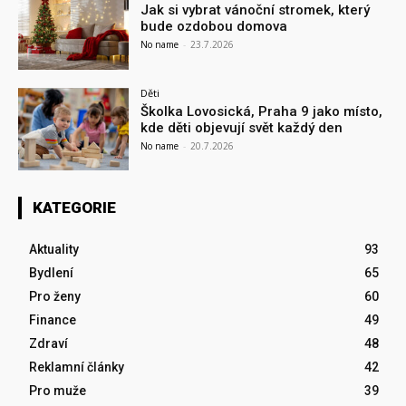
Jak si vybrat vánoční stromek, který
bude ozdobou domova
No name
-
23.7.2026
Děti
Školka Lovosická, Praha 9 jako místo,
kde děti objevují svět každý den
No name
-
20.7.2026
KATEGORIE
Aktuality
93
Bydlení
65
Pro ženy
60
Finance
49
Zdraví
48
Reklamní články
42
Pro muže
39