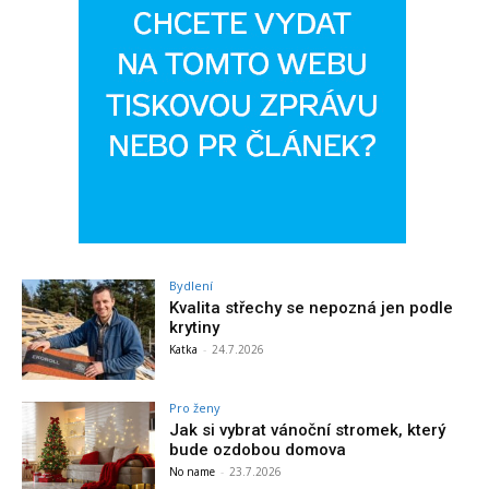
Bydlení
Kvalita střechy se nepozná jen podle
krytiny
Katka
-
24.7.2026
Pro ženy
Jak si vybrat vánoční stromek, který
bude ozdobou domova
No name
-
23.7.2026