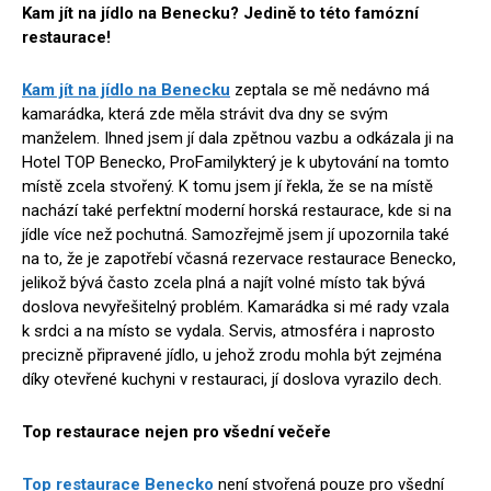
Kam jít na jídlo na Benecku? Jedině to této famózní
restaurace!
Kam jít na jídlo na Benecku
zeptala se mě nedávno má
kamarádka, která zde měla strávit dva dny se svým
manželem. Ihned jsem jí dala zpětnou vazbu a odkázala ji na
Hotel TOP Benecko, ProFamilykterý je k ubytování na tomto
místě zcela stvořený. K tomu jsem jí řekla, že se na místě
nachází také perfektní moderní horská restaurace, kde si na
jídle více než pochutná. Samozřejmě jsem jí upozornila také
na to, že je zapotřebí včasná rezervace restaurace Benecko,
jelikož bývá často zcela plná a najít volné místo tak bývá
doslova nevyřešitelný problém. Kamarádka si mé rady vzala
k srdci a na místo se vydala. Servis, atmosféra i naprosto
precizně připravené jídlo, u jehož zrodu mohla být zejména
díky otevřené kuchyni v restauraci, jí doslova vyrazilo dech.
Top restaurace nejen pro všední večeře
Top restaurace Benecko
není stvořená pouze pro všední