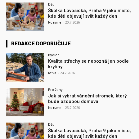
Děti
Školka Lovosická, Praha 9 jako místo,
kde děti objevují svět každý den
No name
-
20.7.2026
REDAKCE DOPORUČUJE
Bydlení
Kvalita střechy se nepozná jen podle
krytiny
Katka
-
24.7.2026
Pro ženy
Jak si vybrat vánoční stromek, který
bude ozdobou domova
No name
-
23.7.2026
Děti
Školka Lovosická, Praha 9 jako místo,
kde děti objevují svět každý den