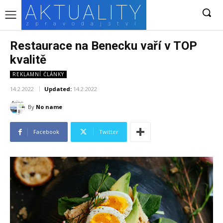
AKTUALITY
zpravodajství
Restaurace na Benecku vaří v TOP
kvalitě
REKLAMNÍ ČLÁNKY
14.2.2022
Updated:
14.2.2022
By
No name
Facebook
Twitter