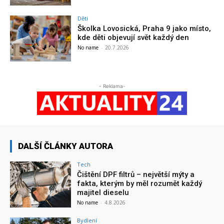
Děti
Školka Lovosická, Praha 9 jako místo,
kde děti objevují svět každý den
No name
-
20.7.2026
- Reklama-
DALŠÍ ČLÁNKY AUTORA
Tech
Čištění DPF filtrů – největší mýty a
fakta, kterým by měl rozumět každý
majitel dieselu
No name
-
4.8.2026
Bydlení