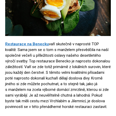
Restaurace na Benecku
vaří skutečně v naprosté TOP
kvalitě. Sama jsem se o tom s manželem přesvědčila na naší
společné večeři u příležitosti oslavy našeho desetiletého
výročí svatby. Top restaurace Benecko je naprosto dokonalou
záležitostí. Vaří se zde totiž primárně z lokálních surovin, které
jsou každý den čerstvé. S těmito velmi kvalitními přísadami
poté naprosto dokonalí kuchaři dělají doslova divy. Kromě
jiného si zde můžete pochutnat, a to stejně tak, jako já
s manželem na zcela výborné domácí zmrzlině, kterou si zde
sami vyrábějí. Je až neuvěřitelně chutná a lahodná. Pokud
byste tak měli cestu mezi Vrchlabím a Jilemnicí, je doslova
povinností se v této přenádherné horské restauraci zastavit.