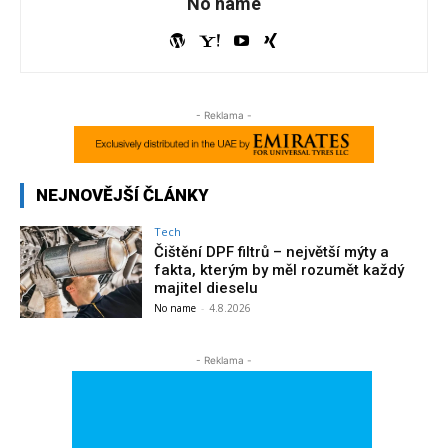
No name
- Reklama -
NEJNOVĚJŠÍ ČLÁNKY
Tech
Čištění DPF filtrů – největší mýty a
fakta, kterým by měl rozumět každý
majitel dieselu
No name
-
4.8.2026
- Reklama -