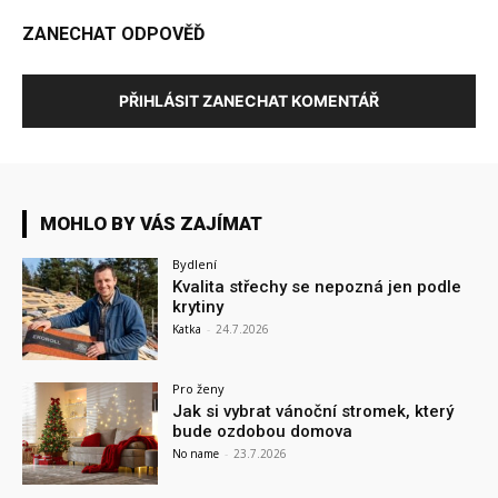
ZANECHAT ODPOVĚĎ
PŘIHLÁSIT ZANECHAT KOMENTÁŘ
MOHLO BY VÁS ZAJÍMAT
Bydlení
Kvalita střechy se nepozná jen podle
krytiny
Katka
-
24.7.2026
Pro ženy
Jak si vybrat vánoční stromek, který
bude ozdobou domova
No name
-
23.7.2026