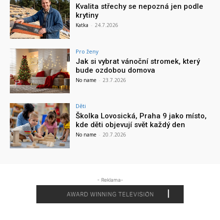
Kvalita střechy se nepozná jen podle
krytiny
Katka
-
24.7.2026
Pro ženy
Jak si vybrat vánoční stromek, který
bude ozdobou domova
No name
-
23.7.2026
Děti
Školka Lovosická, Praha 9 jako místo,
kde děti objevují svět každý den
No name
-
20.7.2026
- Reklama-