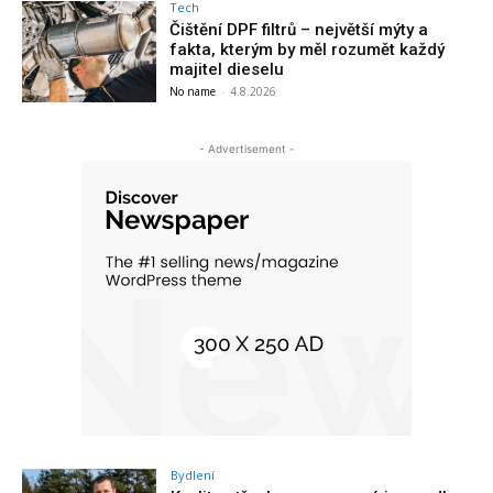
Tech
Čištění DPF filtrů – největší mýty a
fakta, kterým by měl rozumět každý
majitel dieselu
No name
-
4.8.2026
- Advertisement -
Bydlení