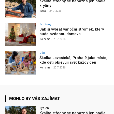
Kvalita střechy se nepozná jen podle
krytiny
Katka
-
24.7.2026
Pro ženy
Jak si vybrat vánoční stromek, který
bude ozdobou domova
No name
-
23.7.2026
Děti
Školka Lovosická, Praha 9 jako místo,
kde děti objevují svět každý den
No name
-
20.7.2026
MOHLO BY VÁS ZAJÍMAT
Bydlení
Kvalita střechy se nepozná jen podle