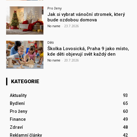
Pro ženy
Jak si vybrat vánoční stromek, který
bude ozdobou domova
No name
-
23.7.2026
Děti
Školka Lovosická, Praha 9 jako místo,
kde děti objevují svět každý den
No name
-
20.7.2026
KATEGORIE
Aktuality
93
Bydlení
65
Pro ženy
60
Finance
49
Zdraví
48
Reklamní články
42