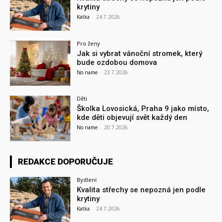
krytiny
Katka
-
24.7.2026
Pro ženy
Jak si vybrat vánoční stromek, který
bude ozdobou domova
No name
-
23.7.2026
Děti
Školka Lovosická, Praha 9 jako místo,
kde děti objevují svět každý den
No name
-
20.7.2026
REDAKCE DOPORUČUJE
Bydlení
Kvalita střechy se nepozná jen podle
krytiny
Katka
-
24.7.2026