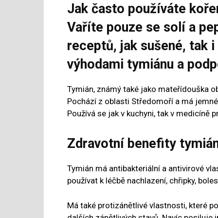
Jak často používáte koře
Vaříte pouze se solí a pe
receptů, jak sušené, tak i
výhodami tymiánu a podpo
Tymián, známý také jako mateřídouška obe
Pochází z oblasti Středomoří a má jemné fi
Používá se jak v kuchyni, tak v medicíně pr
Zdravotní benefity tymiá
Tymián má antibakteriální a antivirové vl
používat k léčbě nachlazení, chřipky, boles
Má také protizánětlivé vlastnosti, které po
dalších zánětlivých stavů. Navíc posiluje