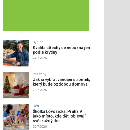
Bydlení
Kvalita střechy se nepozná jen
podle krytiny
24.7.2026
Pro ženy
Jak si vybrat vánoční stromek,
který bude ozdobou domova
23.7.2026
Děti
Školka Lovosická, Praha 9
jako místo, kde děti objevují
svět každý den
20.7.2026