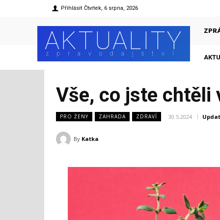
Přihlásit
Čtvrtek, 6 srpna, 2026
AKTUALITY
ZPR
zpravodajství
AKTU
Vše, co jste chtěli
30.5.2024
Updat
PRO ŽENY
ZAHRADA
ZDRAVÍ
By
Katka