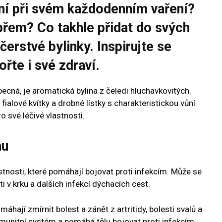
ní při svém každodenním vaření?
přem? Co takhle přidat do svých
 čerstvé bylinky. Inspirujte se
řte i své zdraví.
cná, je aromatická bylina z čeledi hluchavkovitých.
alové kvítky a drobné lístky s charakteristickou vůní.
o své léčivé vlastnosti.
nu
astnosti, které pomáhají bojovat proti infekcím. Může se
ti v krku a dalších infekcí dýchacích cest.
máhají zmírnit bolest a zánět z artritidy, bolesti svalů a
 imunitní systém a pomáhá tělu bojovat proti infekcím.