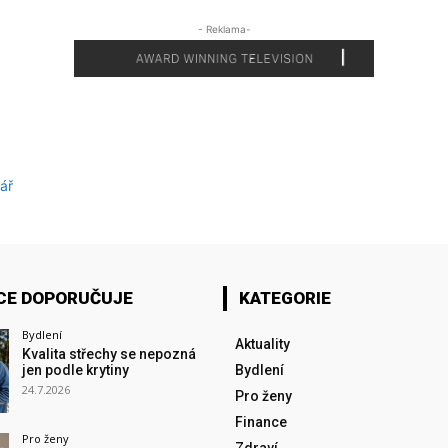
- Reklama-
ář
CE DOPORUČUJE
KATEGORIE
Bydlení
Aktuality
Kvalita střechy se nepozná
jen podle krytiny
Bydlení
24.7.2026
Pro ženy
Finance
Pro ženy