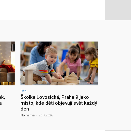
Děti
ek,
Školka Lovosická, Praha 9 jako
a
místo, kde děti objevují svět každý
den
No name
-
20.7.2026