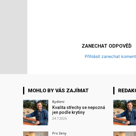
ZANECHAT ODPOVĚĎ
Přihlásit zanechat koment
MOHLO BY VÁS ZAJÍMAT
REDAK
Bydlení
Kvalita střechy se nepozná
jen podle krytiny
24.7.2026
Pro ženy