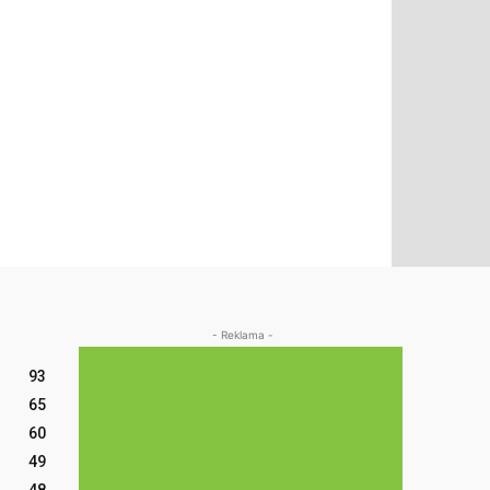
- Reklama -
93
65
60
49