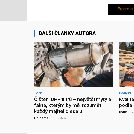
DALŠÍ ČLÁNKY AUTORA
Tech
Bydlení
Čištění DPF filtrů – největší mýty a
Kvalit
fakta, kterým by měl rozumět
podle 
každý majitel dieselu
Katka
-
2
No name
-
4.8.2026