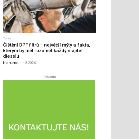
Tech
Čištění DPF filtrů – největší mýty a fakta,
kterým by měl rozumět každý majitel
dieselu
No name
-
4.8.2026
- Reklama -