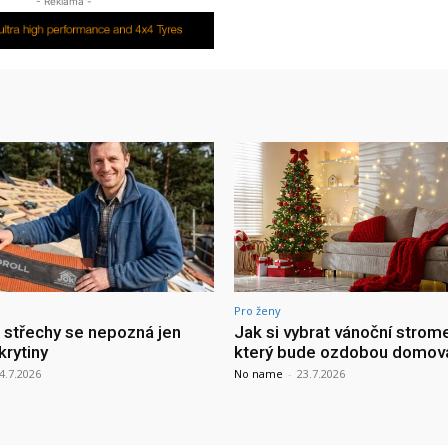
- Reklama -
Pro ženy
a střechy se nepozná jen
Jak si vybrat vánoční strom
krytiny
který bude ozdobou domov
4.7.2026
No name
-
23.7.2026