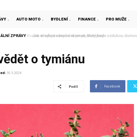
ÁVY
AUTO MOTO
BYDLENÍ
FINANCE
PRO MUŽE
ÁLNÍ ZPRÁVY
Jak si vybrat vánoční stromek, který bude ozdobou domova
 vědět o tymiánu
ed:
30.5.2024
Facebook
Podíl