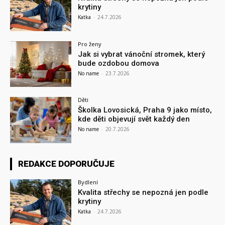
krytiny
Katka
-
24.7.2026
Pro ženy
Jak si vybrat vánoční stromek, který
bude ozdobou domova
No name
-
23.7.2026
Děti
Školka Lovosická, Praha 9 jako místo,
kde děti objevují svět každý den
No name
-
20.7.2026
REDAKCE DOPORUČUJE
Bydlení
Kvalita střechy se nepozná jen podle
krytiny
Katka
-
24.7.2026