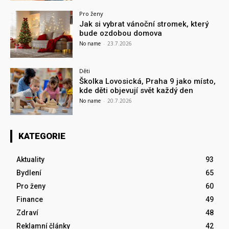
Pro ženy
Jak si vybrat vánoční stromek, který
bude ozdobou domova
No name
-
23.7.2026
Děti
Školka Lovosická, Praha 9 jako místo,
kde děti objevují svět každý den
No name
-
20.7.2026
KATEGORIE
Aktuality
93
Bydlení
65
Pro ženy
60
Finance
49
Zdraví
48
Reklamní články
42