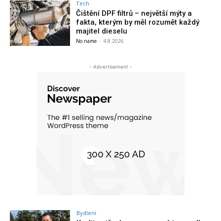
Tech
Čištění DPF filtrů – největší mýty a
fakta, kterým by měl rozumět každý
majitel dieselu
No name
-
4.8.2026
- Advertisement -
Bydlení