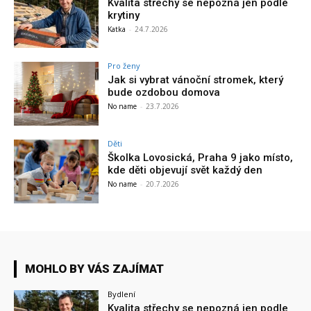
Kvalita střechy se nepozná jen podle
krytiny
Katka
-
24.7.2026
Pro ženy
Jak si vybrat vánoční stromek, který
bude ozdobou domova
No name
-
23.7.2026
Děti
Školka Lovosická, Praha 9 jako místo,
kde děti objevují svět každý den
No name
-
20.7.2026
MOHLO BY VÁS ZAJÍMAT
Bydlení
Kvalita střechy se nepozná jen podle