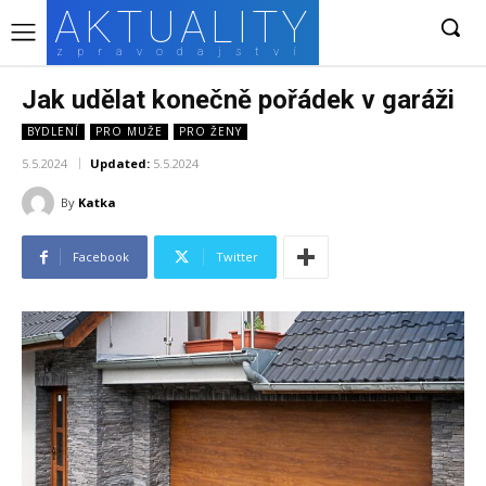
AKTUALITY
zpravodajství
Jak udělat konečně pořádek v garáži
BYDLENÍ
PRO MUŽE
PRO ŽENY
5.5.2024
Updated:
5.5.2024
By
Katka
Facebook
Twitter