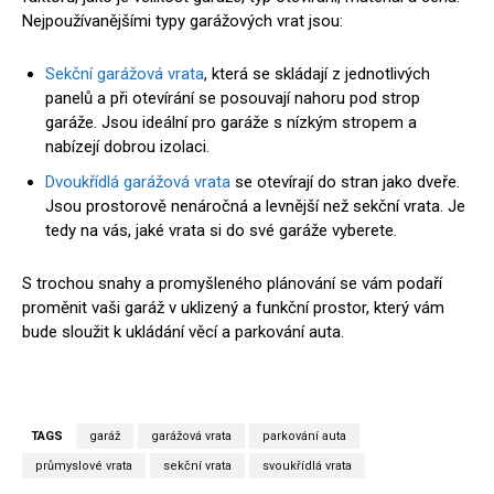
Nejpoužívanějšími typy garážových vrat jsou:
Sekční garážová vrata
, která se skládají z jednotlivých
panelů a při otevírání se posouvají nahoru pod strop
garáže. Jsou ideální pro garáže s nízkým stropem a
nabízejí dobrou izolaci.
Dvoukřídlá garážová vrata
se otevírají do stran jako dveře.
Jsou prostorově nenáročná a levnější než sekční vrata. Je
tedy na vás, jaké vrata si do své garáže vyberete.
S trochou snahy a promyšleného plánování se vám podaří
proměnit vaši garáž v uklizený a funkční prostor, který vám
bude sloužit k ukládání věcí a parkování auta.
TAGS
garáž
garážová vrata
parkování auta
průmyslové vrata
sekční vrata
svoukřídlá vrata