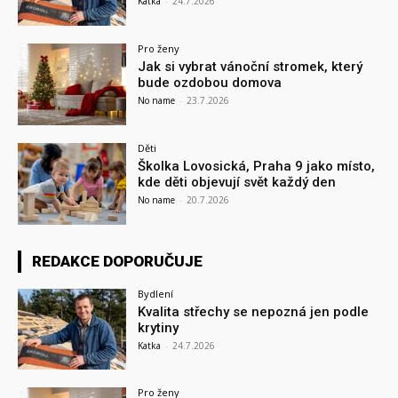
Katka
-
24.7.2026
Pro ženy
Jak si vybrat vánoční stromek, který
bude ozdobou domova
No name
-
23.7.2026
Děti
Školka Lovosická, Praha 9 jako místo,
kde děti objevují svět každý den
No name
-
20.7.2026
REDAKCE DOPORUČUJE
Bydlení
Kvalita střechy se nepozná jen podle
krytiny
Katka
-
24.7.2026
Pro ženy