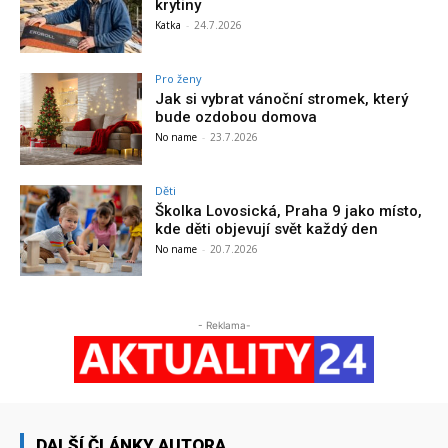
krytiny
Katka
-
24.7.2026
Pro ženy
Jak si vybrat vánoční stromek, který
bude ozdobou domova
No name
-
23.7.2026
Děti
Školka Lovosická, Praha 9 jako místo,
kde děti objevují svět každý den
No name
-
20.7.2026
- Reklama-
DALŠÍ ČLÁNKY AUTORA