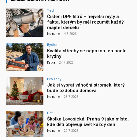
Tech
Čištění DPF filtrů – největší mýty a
fakta, kterým by měl rozumět každý
majitel dieselu
No name
-
4.8.2026
Bydlení
Kvalita střechy se nepozná jen podle
krytiny
Katka
-
24.7.2026
Pro ženy
Jak si vybrat vánoční stromek, který
bude ozdobou domova
No name
-
23.7.2026
Děti
Školka Lovosická, Praha 9 jako místo,
kde děti objevují svět každý den
No name
-
20.7.2026