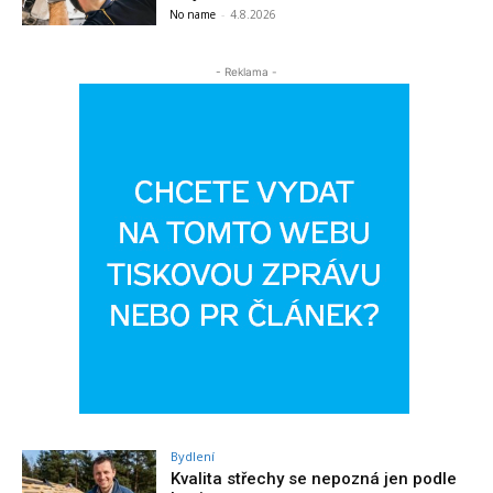
No name
-
4.8.2026
- Reklama -
Bydlení
Kvalita střechy se nepozná jen podle