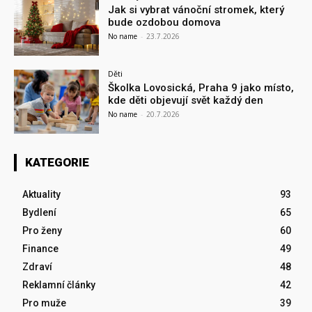
Jak si vybrat vánoční stromek, který
bude ozdobou domova
No name
-
23.7.2026
Děti
Školka Lovosická, Praha 9 jako místo,
kde děti objevují svět každý den
No name
-
20.7.2026
KATEGORIE
Aktuality
93
Bydlení
65
Pro ženy
60
Finance
49
Zdraví
48
Reklamní články
42
Pro muže
39