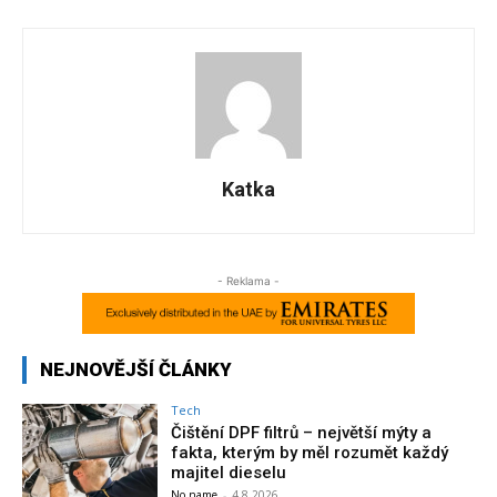
Katka
- Reklama -
NEJNOVĚJŠÍ ČLÁNKY
Tech
Čištění DPF filtrů – největší mýty a
fakta, kterým by měl rozumět každý
majitel dieselu
No name
-
4.8.2026