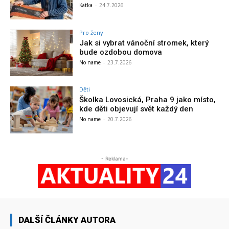
Katka
-
24.7.2026
Pro ženy
Jak si vybrat vánoční stromek, který
bude ozdobou domova
No name
-
23.7.2026
Děti
Školka Lovosická, Praha 9 jako místo,
kde děti objevují svět každý den
No name
-
20.7.2026
- Reklama-
DALŠÍ ČLÁNKY AUTORA