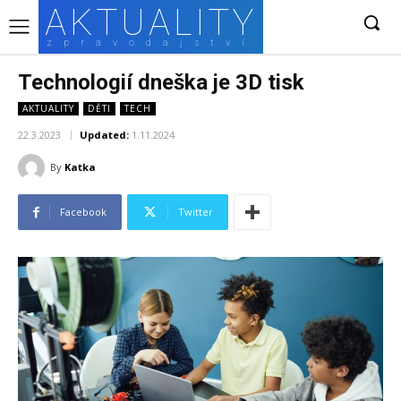
AKTUALITY
zpravodajství
Technologií dneška je 3D tisk
AKTUALITY
DĚTI
TECH
22.3.2023
Updated:
1.11.2024
By
Katka
Facebook
Twitter