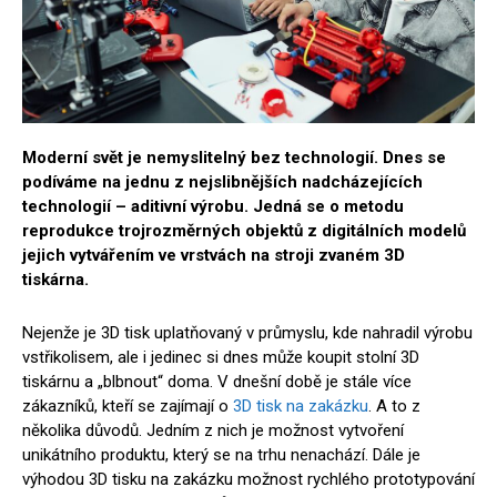
Moderní svět je nemyslitelný bez technologií. Dnes se
podíváme na jednu z nejslibnějších nadcházejících
technologií – aditivní výrobu. Jedná se o metodu
reprodukce trojrozměrných objektů z digitálních modelů
jejich vytvářením ve vrstvách na stroji zvaném 3D
tiskárna.
Nejenže je 3D tisk uplatňovaný v průmyslu, kde nahradil výrobu
vstřikolisem, ale i jedinec si dnes může koupit stolní 3D
tiskárnu a „blbnout“ doma. V dnešní době je stále více
zákazníků, kteří se zajímají o
3D tisk na zakázku
. A to z
několika důvodů. Jedním z nich je možnost vytvoření
unikátního produktu, který se na trhu nenachází. Dále je
výhodou 3D tisku na zakázku možnost rychlého prototypování