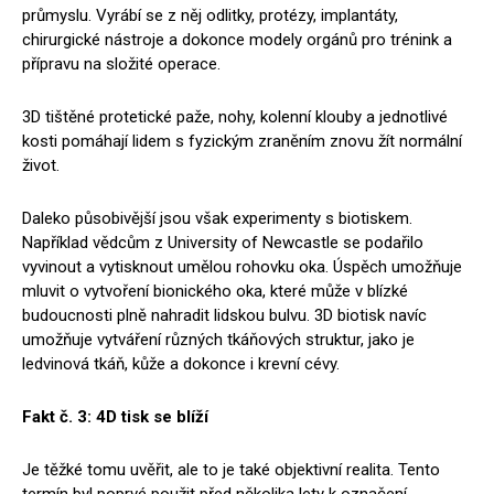
průmyslu. Vyrábí se z něj odlitky, protézy, implantáty,
chirurgické nástroje a dokonce modely orgánů pro trénink a
přípravu na složité operace.
3D tištěné protetické paže, nohy, kolenní klouby a jednotlivé
kosti pomáhají lidem s fyzickým zraněním znovu žít normální
život.
Daleko působivější jsou však experimenty s biotiskem.
Například vědcům z University of Newcastle se podařilo
vyvinout a vytisknout umělou rohovku oka. Úspěch umožňuje
mluvit o vytvoření bionického oka, které může v blízké
budoucnosti plně nahradit lidskou bulvu. 3D biotisk navíc
umožňuje vytváření různých tkáňových struktur, jako je
ledvinová tkáň, kůže a dokonce i krevní cévy.
Fakt č. 3: 4D tisk se blíží
Je těžké tomu uvěřit, ale to je také objektivní realita. Tento