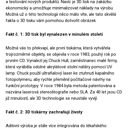
a testování nových produktů. Navíc je 3D tisk na zakázku
ekonomický a umožňuje minimalizovat náklady na výrobu.
Možná už o této technologii něco málo víte, ale tato skvělá
fakta o 3D tisku vám pomohou dotvořit obrázek.
Fakt č. 1: 3D tisk byl vynalezen v minulém století
Možná vás to překvapí, ale první tiskárna, která vytvářela
trojrozměrné objekty, se objevila v roce 1983, pouhý rok po
prvním CD. Vynalezl jej Chuck Hull, zaměstnanec malé firmy,
která vyráběla odolné akrylátové stolní nátěry pomocí UV
lamp. Chuck použil ultrafialový laser ke ztuhnutí kapalného
fotopolymeru, aby rychle přeměnil počítačové návrhy na
funkční prototypy. V roce 1984 byla metoda patentována a
nazvána laserová stereolitografie nebo SLA. Za 40 let jsou CD
již minulostí, ale 3D technologie se neustále vyvíjí.
Fakt č. 2: 3D tiskárny zachraňují životy
Aditivní výroba je stále více integrována do lékařského