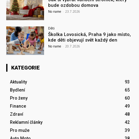
bude ozdobou domova
No name
-
23.7.2026
Děti
Školka Lovosická, Praha 9 jako místo,
kde děti objevují svět každý den
No name
-
20.7.2026
KATEGORIE
Aktuality
93
Bydlení
65
Pro ženy
60
Finance
49
Zdraví
48
Reklamní články
42
Pro muže
39
Auto Moto
38