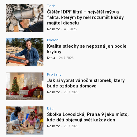
Tech
Čištění DPF filtrů – největší mýty a
fakta, kterým by měl rozumět každý
majitel dieselu
No name
-
4.8.2026
Bydlení
Kvalita střechy se nepozná jen podle
krytiny
Katka
-
24.7.2026
Pro ženy
Jak si vybrat vánoční stromek, který
bude ozdobou domova
No name
-
23.7.2026
Děti
Školka Lovosická, Praha 9 jako místo,
kde děti objevují svět každý den
No name
-
20.7.2026