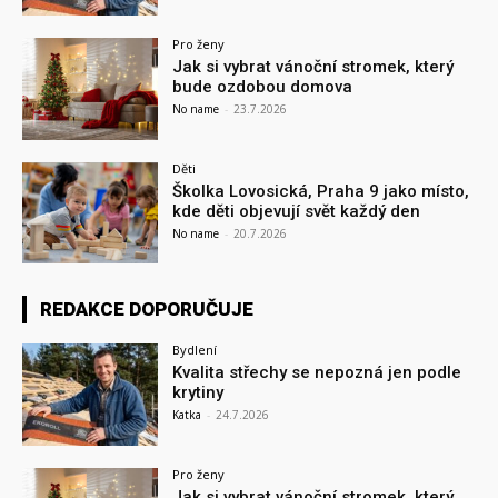
Pro ženy
Jak si vybrat vánoční stromek, který
bude ozdobou domova
No name
-
23.7.2026
Děti
Školka Lovosická, Praha 9 jako místo,
kde děti objevují svět každý den
No name
-
20.7.2026
REDAKCE DOPORUČUJE
Bydlení
Kvalita střechy se nepozná jen podle
krytiny
Katka
-
24.7.2026
Pro ženy
Jak si vybrat vánoční stromek, který