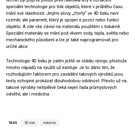
termín byl poprvé použit před několika lety k označení
speciální technologie pro tisk objektů, které v průběhu času
mění své vlastnosti. Jinými slovy, „čtvrtý“ ve 4D tisku není
rozměr, ale parametr, který je spojen s pozicí nebo funkcí
objektu. A zde vše závisí na materiálu použitém v tiskárně.
Speciální materiály se mění pod vlivem vody, tepla, světla nebo
mechanického působení a lze je také naprogramovat pro
určité akce.
Technologie 4D tisku je zatím ještě ve stádiu vývoje, přestože
mnoho nápadů na využití už existuje. Je to dáno tím, že
rozhodujícím faktorem pro zavádění takových výrobků jsou
testy schopné prokázat dlouhodobou odolnost. Přesto už na
takové výrobky netrpělivě čeká nejen řada průmyslových
odvětví, ale i medicína.
TAGS
3D tisk
tiskárna