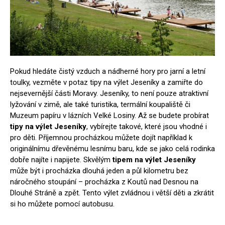
Pokud hledáte čistý vzduch a nádherné hory pro jarní a letní
toulky, vezměte v potaz
tipy na výlet Jeseníky
a zamiřte do
nejsevernější části Moravy. Jeseníky, to není pouze atraktivní
lyžování v zimě, ale také turistika, termální koupaliště či
Muzeum papíru v lázních Velké Losiny. Až se budete probírat
tipy na výlet Jeseníky
, vybírejte takové, které jsou vhodné i
pro děti. Příjemnou procházkou můžete dojít například k
originálnímu dřevěnému lesnímu baru, kde se jako celá rodinka
dobře najíte i napijete. Skvělým
tipem na výlet Jeseníky
může být i procházka dlouhá jeden a půl kilometru bez
náročného stoupání – procházka z Koutů nad Desnou na
Dlouhé Stráně a zpět. Tento výlet zvládnou i větší děti a zkrátit
si ho můžete pomocí autobusu.