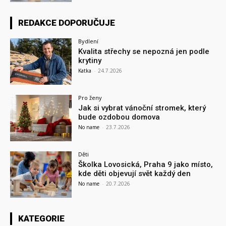
REDAKCE DOPORUČUJE
Bydlení
Kvalita střechy se nepozná jen podle
krytiny
Katka
-
24.7.2026
Pro ženy
Jak si vybrat vánoční stromek, který
bude ozdobou domova
No name
-
23.7.2026
Děti
Školka Lovosická, Praha 9 jako místo,
kde děti objevují svět každý den
No name
-
20.7.2026
KATEGORIE