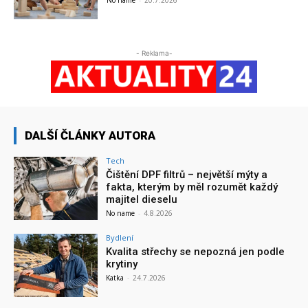
No name
-
20.7.2026
- Reklama-
DALŠÍ ČLÁNKY AUTORA
Tech
Čištění DPF filtrů – největší mýty a
fakta, kterým by měl rozumět každý
majitel dieselu
No name
-
4.8.2026
Bydlení
Kvalita střechy se nepozná jen podle
krytiny
Katka
-
24.7.2026