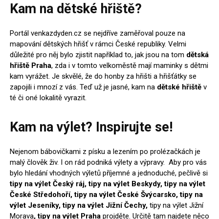
Kam na dětské hřiště?
Portál venkazdyden.cz se nejdříve zaměřoval pouze na
mapování
dětských hřišť
v rámci České republiky. Velmi
důležité pro něj bylo zjistit například to, jak jsou na tom
dětská
hřiště Praha
, zda i v tomto velkoměstě mají maminky s dětmi
kam vyrážet. Je skvělé, že do honby za hřišti a hřišťátky se
zapojili i mnozí z vás. Teď už je jasné, kam na
dětské hřiště
v
té či oné lokalitě vyrazit.
Kam na výlet? Inspirujte se!
Nejenom bábovičkami z písku a lezením po prolézačkách je
malý člověk živ. I on rád podniká výlety a výpravy. Aby pro vás
bylo hledání vhodných výletů příjemné a jednoduché, pečlivě si
tipy na výlet Český ráj, tipy na výlet Beskydy, tipy na výlet
České Středohoří, tipy na výlet České Švýcarsko, tipy na
výlet Jeseníky, tipy na výlet Jižní Čechy,
tipy na výlet Jižní
Morava
, tipy na výlet Praha
projděte. Určitě tam najdete něco