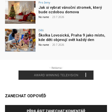
Pro ženy
Jak si vybrat vánoční stromek, který
bude ozdobou domova
No name
-
23.7.2026
Děti
Školka Lovosická, Praha 9 jako místo,
kde děti objevují svět každý den
No name
-
20.7.2026
- Reklama-
ZANECHAT ODPOVĚĎ
PŘIHLÁSIT ZANECHAT KOMENTÁŘ