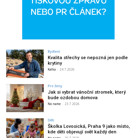
Bydlení
Kvalita střechy se nepozná jen podle
krytiny
Katka
-
24.7.2026
Pro ženy
Jak si vybrat vánoční stromek, který
bude ozdobou domova
No name
-
23.7.2026
Děti
Školka Lovosická, Praha 9 jako místo,
kde děti objevují svět každý den