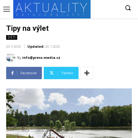
AKTUALITY
zpravodajství
Tipy na výlet
DĚTI
20.5.2020
Updated:
20.7.2020
By
info@press-media.cz
Facebook
Twitter