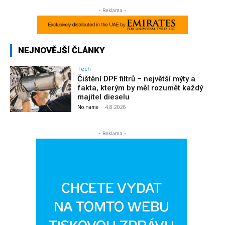
- Reklama -
NEJNOVĚJŠÍ ČLÁNKY
Tech
Čištění DPF filtrů – největší mýty a
fakta, kterým by měl rozumět každý
majitel dieselu
No name
-
4.8.2026
- Reklama -