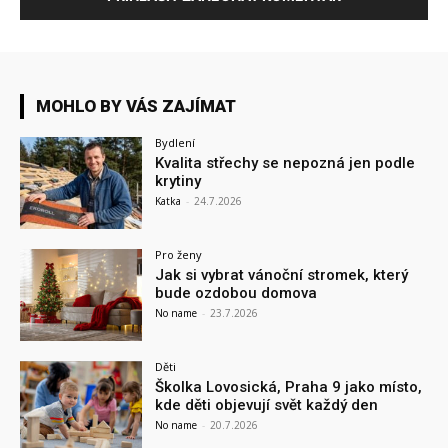
MOHLO BY VÁS ZAJÍMAT
Bydlení
Kvalita střechy se nepozná jen podle
krytiny
Katka
-
24.7.2026
Pro ženy
Jak si vybrat vánoční stromek, který
bude ozdobou domova
No name
-
23.7.2026
Děti
Školka Lovosická, Praha 9 jako místo,
kde děti objevují svět každý den
No name
-
20.7.2026