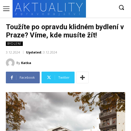
AKTUALITY
zpravodajství
Toužíte po opravdu klidném bydlení v
Praze? Víme, kde musíte žít!
BYDLENÍ
3.12.2024
Updated:
3.12.2024
By
Katka
Facebook
Twitter