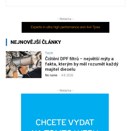
- Reklama -
NEJNOVĚJŠÍ ČLÁNKY
Tech
Čištění DPF filtrů – největší mýty a
fakta, kterým by měl rozumět každý
majitel dieselu
No name
-
4.8.2026
- Reklama -