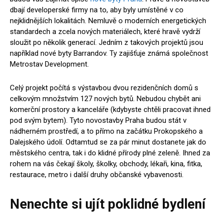
dbají developerské firmy na to, aby byly umístěné v co
nejklidnějších lokalitách. Nemluvě o moderních energetických
standardech a zcela nových materiálech, které hravě vydrží
sloužit po několik generací. Jedním z takových projektů jsou
například nové byty Barrandov. Ty zajišťuje známá společnost
Metrostav Development.
Celý projekt počítá s výstavbou dvou rezidenčních domů s
celkovým množstvím 127 nových bytů. Nebudou chybět ani
komerční prostory a kanceláře (kdybyste chtěli pracovat ihned
pod svým bytem). Tyto novostavby Praha budou stát v
nádherném prostředí, a to přímo na začátku Prokopského a
Dalejského údolí. Odtamtud se za pár minut dostanete jak do
městského centra, tak i do klidné přírody plné zeleně. Ihned za
rohem na vás čekají školy, školky, obchody, lékaři, kina, fitka,
restaurace, metro i další druhy občanské vybavenosti.
Nenechte si ujít poklidné bydlení