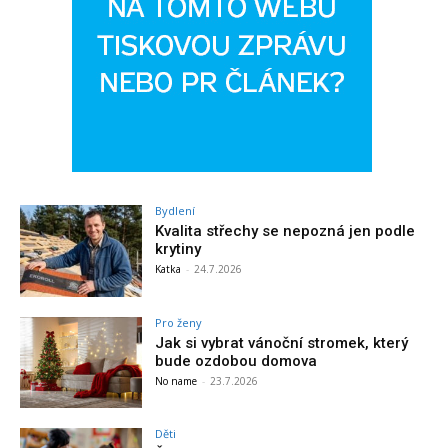
Bydlení
Kvalita střechy se nepozná jen podle
krytiny
Katka
-
24.7.2026
Pro ženy
Jak si vybrat vánoční stromek, který
bude ozdobou domova
No name
-
23.7.2026
Děti