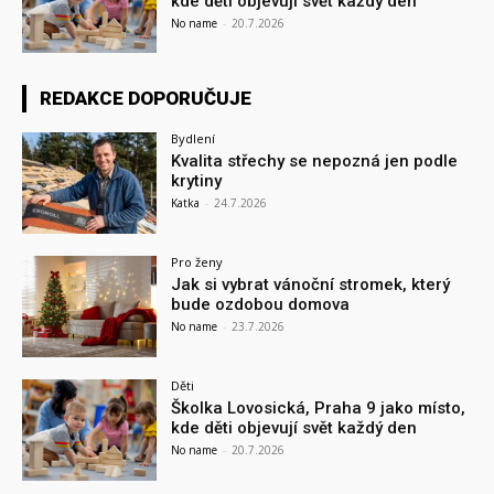
kde děti objevují svět každý den
No name
-
20.7.2026
REDAKCE DOPORUČUJE
Bydlení
Kvalita střechy se nepozná jen podle
krytiny
Katka
-
24.7.2026
Pro ženy
Jak si vybrat vánoční stromek, který
bude ozdobou domova
No name
-
23.7.2026
Děti
Školka Lovosická, Praha 9 jako místo,
kde děti objevují svět každý den
No name
-
20.7.2026