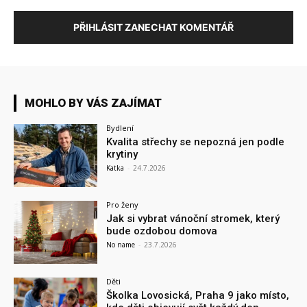
PŘIHLÁSIT ZANECHAT KOMENTÁŘ
MOHLO BY VÁS ZAJÍMAT
Bydlení
Kvalita střechy se nepozná jen podle
krytiny
Katka
-
24.7.2026
Pro ženy
Jak si vybrat vánoční stromek, který
bude ozdobou domova
No name
-
23.7.2026
Děti
Školka Lovosická, Praha 9 jako místo,