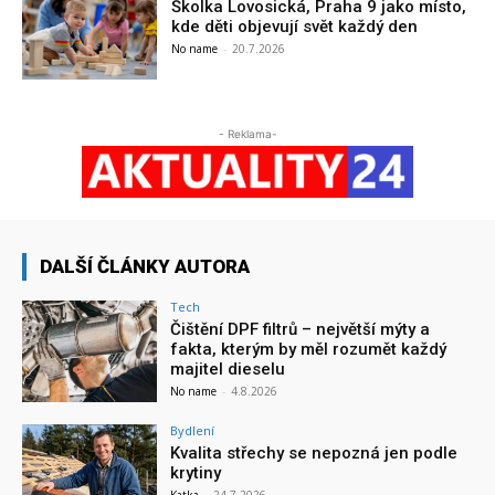
Školka Lovosická, Praha 9 jako místo,
kde děti objevují svět každý den
No name
-
20.7.2026
- Reklama-
DALŠÍ ČLÁNKY AUTORA
Tech
Čištění DPF filtrů – největší mýty a
fakta, kterým by měl rozumět každý
majitel dieselu
No name
-
4.8.2026
Bydlení
Kvalita střechy se nepozná jen podle
krytiny
Katka
-
24.7.2026