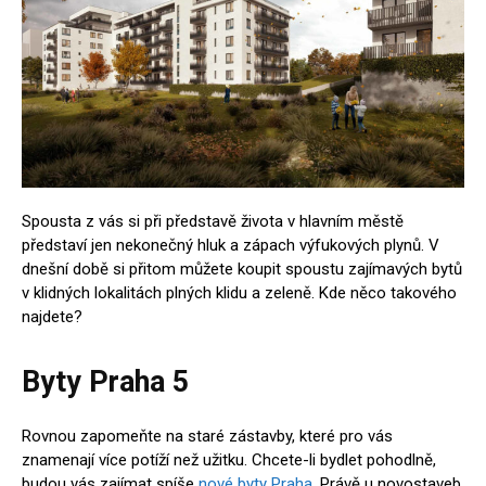
Spousta z vás si při představě života v hlavním městě
představí jen nekonečný hluk a zápach výfukových plynů. V
dnešní době si přitom můžete koupit spoustu zajímavých bytů
v klidných lokalitách plných klidu a zeleně. Kde něco takového
najdete?
Byty Praha 5
Rovnou zapomeňte na staré zástavby, které pro vás
znamenají více potíží než užitku. Chcete-li bydlet pohodlně,
budou vás zajímat spíše
nové byty Praha
. Právě u novostaveb