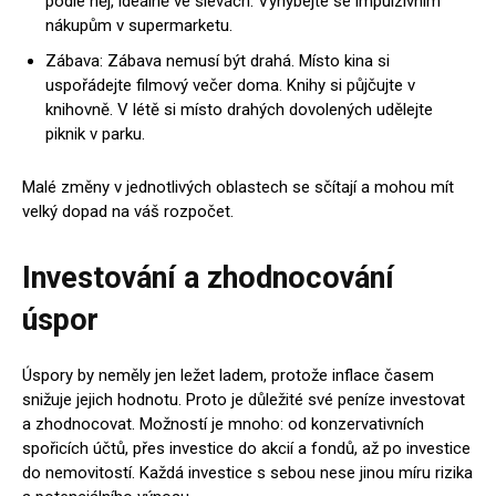
podle něj, ideálně ve slevách. Vyhýbejte se impulzivním
nákupům v supermarketu.
Zábava: Zábava nemusí být drahá. Místo kina si
uspořádejte filmový večer doma. Knihy si půjčujte v
knihovně. V létě si místo drahých dovolených udělejte
piknik v parku.
Malé změny v jednotlivých oblastech se sčítají a mohou mít
velký dopad na váš rozpočet.
Investování a zhodnocování
úspor
Úspory by neměly jen ležet ladem, protože inflace časem
snižuje jejich hodnotu. Proto je důležité své peníze investovat
a zhodnocovat. Možností je mnoho: od konzervativních
spořicích účtů, přes investice do akcií a fondů, až po investice
do nemovitostí. Každá investice s sebou nese jinou míru rizika