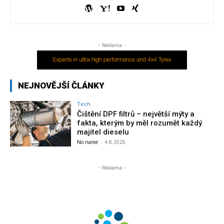
- Reklama -
NEJNOVĚJŠÍ ČLÁNKY
Tech
Čištění DPF filtrů – největší mýty a
fakta, kterým by měl rozumět každý
majitel dieselu
No name
-
4.8.2026
- Reklama -