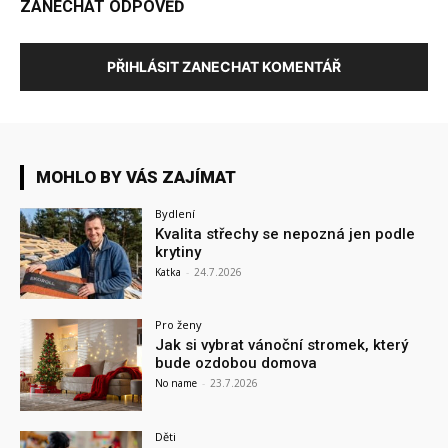
ZANECHAT ODPOVĚĎ
PŘIHLÁSIT ZANECHAT KOMENTÁŘ
MOHLO BY VÁS ZAJÍMAT
Bydlení
Kvalita střechy se nepozná jen podle
krytiny
Katka
-
24.7.2026
Pro ženy
Jak si vybrat vánoční stromek, který
bude ozdobou domova
No name
-
23.7.2026
Děti