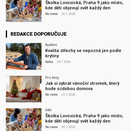
Školka Lovosická, Praha 9 jako místo,
kde děti objevují svět každý den
No name
-
20.7.2026
REDAKCE DOPORUČUJE
Bydlení
Kvalita střechy se nepozná jen podle
krytiny
Katka
-
24.7.2026
Pro ženy
Jak si vybrat vánoční stromek, který
bude ozdobou domova
No name
-
23.7.2026
Děti
Školka Lovosická, Praha 9 jako místo,
kde děti objevují svět každý den
No name
-
20.7.2026