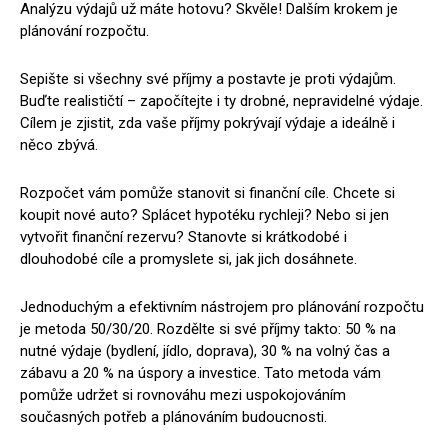
Analýzu výdajů už máte hotovu? Skvěle! Dalším krokem je
plánování rozpočtu.
Sepište si všechny své příjmy a postavte je proti výdajům.
Buďte realističtí – započítejte i ty drobné, nepravidelné výdaje.
Cílem je zjistit, zda vaše příjmy pokrývají výdaje a ideálně i
něco zbývá.
Rozpočet vám pomůže stanovit si finanční cíle. Chcete si
koupit nové auto? Splácet hypotéku rychleji? Nebo si jen
vytvořit finanční rezervu? Stanovte si krátkodobé i
dlouhodobé cíle a promyslete si, jak jich dosáhnete.
Jednoduchým a efektivním nástrojem pro plánování rozpočtu
je metoda 50/30/20. Rozdělte si své příjmy takto: 50 % na
nutné výdaje (bydlení, jídlo, doprava), 30 % na volný čas a
zábavu a 20 % na úspory a investice. Tato metoda vám
pomůže udržet si rovnováhu mezi uspokojováním
současných potřeb a plánováním budoucnosti.