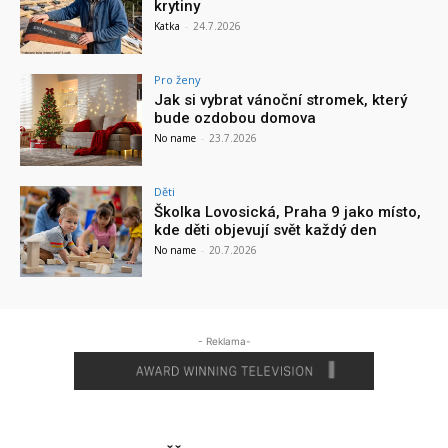
krytiny
Katka
-
24.7.2026
Pro ženy
Jak si vybrat vánoční stromek, který
bude ozdobou domova
No name
-
23.7.2026
Děti
Školka Lovosická, Praha 9 jako místo,
kde děti objevují svět každý den
No name
-
20.7.2026
- Reklama-