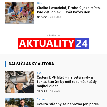
Děti
Školka Lovosická, Praha 9 jako místo,
kde děti objevují svět každý den
No name
-
20.7.2026
- Reklama-
DALŠÍ ČLÁNKY AUTORA
Tech
Čištění DPF filtrů – největší mýty a
fakta, kterým by měl rozumět každý
majitel dieselu
No name
-
4.8.2026
Bydlení
Kvalita střechy se nepozná jen podle