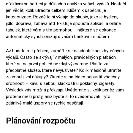
efektivnímu šetření je důkladná analýza vašich výdajů. Nestačí
jen vědět, kolik utrácíte celkem. Klíčem k úspěchu je
kategorizace. Rozdělte si výdaje do skupin, jako je bydlení,
jídlo, doprava, zábava atd. Existuje spousta aplikací a online
tabulek, které vám s tím pomohou – některé se dokonce
automaticky synchronizují s vaším bankovním účtem.
Až budete mít přehled, zaměřte se na identifikaci zbytečných
výdajů. Často se skrývají v malých, pravidelných platbách,
které se na první pohled nezdají významné. Platíte za
předplatné služeb, které nevyužíváte? Kolik měsíčně utratíte
za impulzivní nákupy? Zkuste si na týden odpustit všechny
drobnosti – kávu s sebou, sladkosti u pokladny, cigarety.
Výsledek vás možná překvapí. Uvědomíte si, kolik peněz vám
proteče mezi prsty, aniž byste si to uvědomovali. Tyto
zdánlivě malé úspory se rychle nasčítají.
Plánování rozpočtu