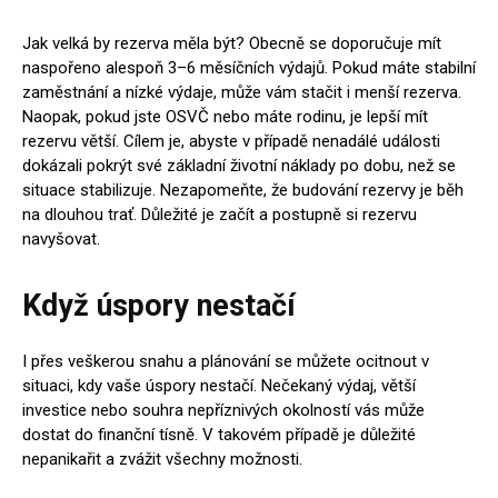
Jak velká by rezerva měla být? Obecně se doporučuje mít
naspořeno alespoň 3–6 měsíčních výdajů. Pokud máte stabilní
zaměstnání a nízké výdaje, může vám stačit i menší rezerva.
Naopak, pokud jste OSVČ nebo máte rodinu, je lepší mít
rezervu větší. Cílem je, abyste v případě nenadálé události
dokázali pokrýt své základní životní náklady po dobu, než se
situace stabilizuje. Nezapomeňte, že budování rezervy je běh
na dlouhou trať. Důležité je začít a postupně si rezervu
navyšovat.
Když úspory nestačí
I přes veškerou snahu a plánování se můžete ocitnout v
situaci, kdy vaše úspory nestačí. Nečekaný výdaj, větší
investice nebo souhra nepříznivých okolností vás může
dostat do finanční tísně. V takovém případě je důležité
nepanikařit a zvážit všechny možnosti.