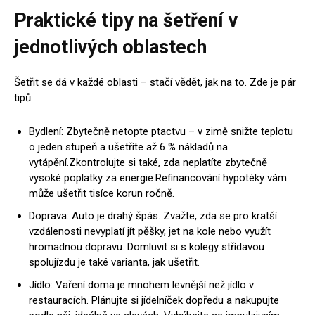
Praktické tipy na šetření v
jednotlivých oblastech
Šetřit se dá v každé oblasti – stačí vědět, jak na to. Zde je pár
tipů:
Bydlení: Zbytečně netopte ptactvu – v zimě snižte teplotu
o jeden stupeň a ušetříte až 6 % nákladů na
vytápění.Zkontrolujte si také, zda neplatíte zbytečně
vysoké poplatky za energie.Refinancování hypotéky vám
může ušetřit tisíce korun ročně.
Doprava: Auto je drahý špás. Zvažte, zda se pro kratší
vzdálenosti nevyplatí jít pěšky, jet na kole nebo využít
hromadnou dopravu. Domluvit si s kolegy střídavou
spolujízdu je také varianta, jak ušetřit.
Jídlo: Vaření doma je mnohem levnější než jídlo v
restauracích. Plánujte si jídelníček dopředu a nakupujte