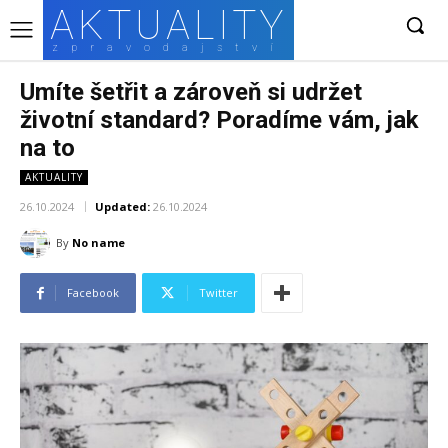
AKTUALITY
zpravodajství
Umíte šetřit a zároveň si udržet
životní standard? Poradíme vám, jak
na to
AKTUALITY
26.10.2024
Updated:
26.10.2024
By
No name
Facebook
Twitter