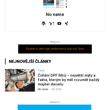
No name
- Reklama -
NEJNOVĚJŠÍ ČLÁNKY
Tech
Čištění DPF filtrů – největší mýty a
fakta, kterým by měl rozumět každý
majitel dieselu
No name
-
4.8.2026
- Reklama -