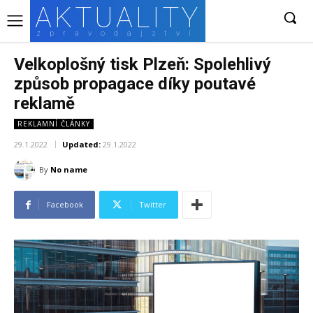
AKTUALITY
zpravodajství
Velkoplošný tisk Plzeň: Spolehlivý
způsob propagace díky poutavé
reklamě
REKLAMNÍ ČLÁNKY
29.1.2022
Updated:
29.1.2022
By
No name
Facebook
Twitter