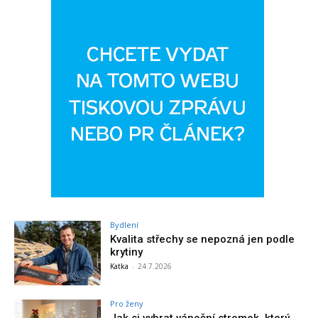
Bydlení
Kvalita střechy se nepozná jen podle
krytiny
Katka
-
24.7.2026
Pro ženy