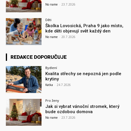
No name
-
23.7.2026
Děti
Školka Lovosická, Praha 9 jako místo,
kde děti objevují svět každý den
No name
-
20.7.2026
REDAKCE DOPORUČUJE
Bydlení
Kvalita střechy se nepozná jen podle
krytiny
Katka
-
24.7.2026
Pro ženy
Jak si vybrat vánoční stromek, který
bude ozdobou domova
No name
-
23.7.2026