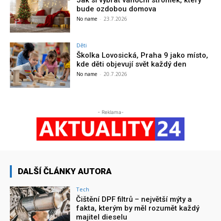
Jak si vybrat vánoční stromek, který
bude ozdobou domova
No name
-
23.7.2026
Děti
Školka Lovosická, Praha 9 jako místo,
kde děti objevují svět každý den
No name
-
20.7.2026
- Reklama-
DALŠÍ ČLÁNKY AUTORA
Tech
Čištění DPF filtrů – největší mýty a
fakta, kterým by měl rozumět každý
majitel dieselu