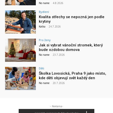
No name
-
4.8.2026
Bydlení
Kvalita střechy se nepozná jen podle
krytiny
Katka
-
24.7.2026
Pro ženy
Jak si vybrat vánoční stromek, který
bude ozdobou domova
No name
-
23.7.2026
Děti
Školka Lovosická, Praha 9 jako místo,
kde děti objevují svět každý den
No name
-
20.7.2026
- Reklama-