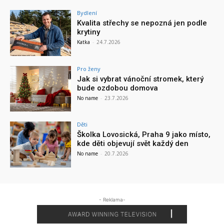
Bydlení
Kvalita střechy se nepozná jen podle
krytiny
Katka
-
24.7.2026
Pro ženy
Jak si vybrat vánoční stromek, který
bude ozdobou domova
No name
-
23.7.2026
Děti
Školka Lovosická, Praha 9 jako místo,
kde děti objevují svět každý den
No name
-
20.7.2026
- Reklama-