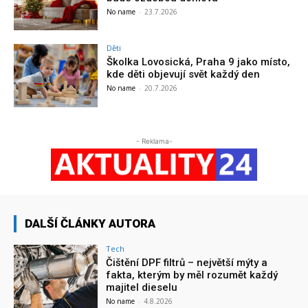
No name
-
23.7.2026
Děti
Školka Lovosická, Praha 9 jako místo,
kde děti objevují svět každý den
No name
-
20.7.2026
- Reklama-
DALŠÍ ČLÁNKY AUTORA
Tech
Čištění DPF filtrů – největší mýty a
fakta, kterým by měl rozumět každý
majitel dieselu
No name
-
4.8.2026