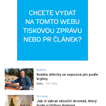
Bydlení
Kvalita střechy se nepozná jen podle
krytiny
Katka
-
24.7.2026
Pro ženy
Jak si vybrat vánoční stromek, který
bude ozdobou domova