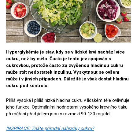
Hyperglykémie je stav, kdy se v lidské krvi nachází více
cukru, než by mělo. Často je tento jev spojován s
cukrovkou, protože často za zvýšenou hladinou cukru
může stát nedostatek inzulinu. Vyskytnout se ovšem
může i v jiných případech. Důležité je však dostat hladinu
cukru pod kontrolu.
Příliš vysoká i příliš nízká hladina cukru v lidském těle ovlivňuje
jeho funkce. Optimálními hodnotami vysokého krevního tlaku
při měření před jídlem jsou v rozmezí 90-130 mg/dcl.
INSPIRACE: Znáte přírodní náhražky cukru?