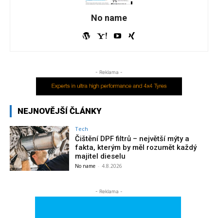
No name
- Reklama -
NEJNOVĚJŠÍ ČLÁNKY
Tech
Čištění DPF filtrů – největší mýty a
fakta, kterým by měl rozumět každý
majitel dieselu
No name
-
4.8.2026
- Reklama -