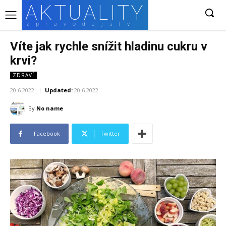
AKTUALITY
zpravodajství
Víte jak rychle snížit hladinu cukru v
krvi?
ZDRAVÍ
20.6.2022
Updated:
20.6.2022
By
No name
Facebook
Twitter