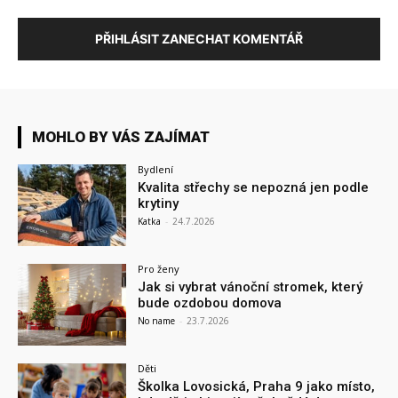
PŘIHLÁSIT ZANECHAT KOMENTÁŘ
MOHLO BY VÁS ZAJÍMAT
Bydlení
Kvalita střechy se nepozná jen podle
krytiny
Katka
-
24.7.2026
Pro ženy
Jak si vybrat vánoční stromek, který
bude ozdobou domova
No name
-
23.7.2026
Děti
Školka Lovosická, Praha 9 jako místo,