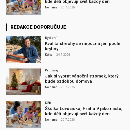
kde děti objevují svět každý den
No name
-
20.7.2026
REDAKCE DOPORUČUJE
Bydlení
Kvalita střechy se nepozná jen podle
krytiny
Katka
-
24.7.2026
Pro ženy
Jak si vybrat vánoční stromek, který
bude ozdobou domova
No name
-
23.7.2026
Děti
Školka Lovosická, Praha 9 jako místo,
kde děti objevují svět každý den
No name
-
20.7.2026