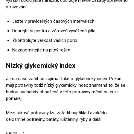
vyšším cukru jistě narazíte, dodržuje hlavně zásady správného
stravování.
Jezte v pravidelných časových intervalech
Dopřejte si pestrá a zároveň vyvážená jídla
Zkontrolujte velikost vašich porcí
Nezapomínejte na pitný režim
Nízký glykemický index
Je na čase začít se zajímat také o glykemický index. Pokud
mají potraviny totiž nízký glykemický index znamená to, že se
budou sacharidy obsažené v této potraviny měnit na cukr
pomaleji.
Mezi takové potraviny lze zařadit například avokádo,
celozrnné potraviny, batáty, luštěniny, ryby a další.