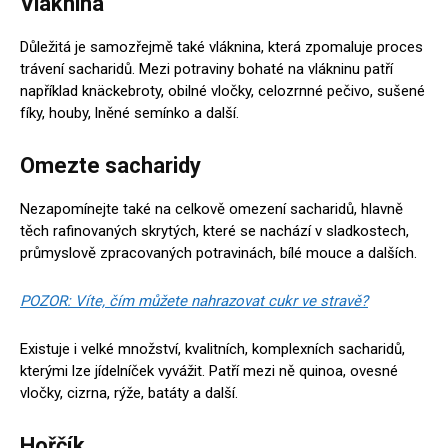
Vláknina
Důležitá je samozřejmě také vláknina, která zpomaluje proces
trávení sacharidů. Mezi potraviny bohaté na vlákninu patří
například knäckebroty, obilné vločky, celozrnné pečivo, sušené
fíky, houby, lněné semínko a další.
Omezte sacharidy
Nezapomínejte také na celkově omezení sacharidů, hlavně
těch rafinovaných skrytých, které se nachází v sladkostech,
průmyslově zpracovaných potravinách, bílé mouce a dalších.
POZOR: Víte, čím můžete nahrazovat cukr ve stravě?
Existuje i velké množství, kvalitních, komplexních sacharidů,
kterými lze jídelníček vyvážit. Patří mezi ně quinoa, ovesné
vločky, cizrna, rýže, batáty a další.
Hořčík