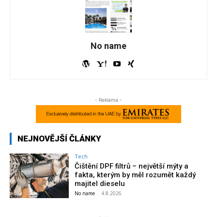
No name
- Reklama -
NEJNOVĚJŠÍ ČLÁNKY
Tech
Čištění DPF filtrů – největší mýty a
fakta, kterým by měl rozumět každý
majitel dieselu
No name
-
4.8.2026