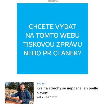
- Reklama -
Bydlení
Kvalita střechy se nepozná jen podle
krytiny
Katka
-
24.7.2026