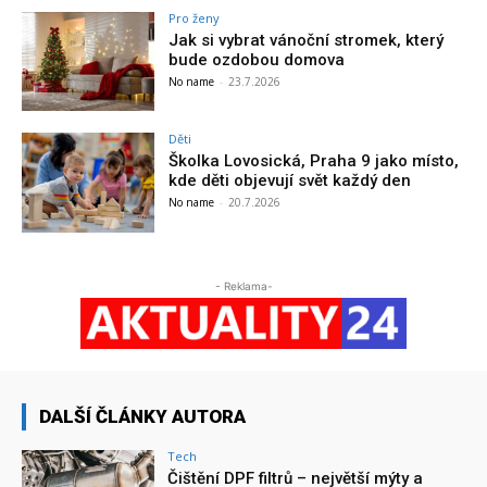
Pro ženy
Jak si vybrat vánoční stromek, který
bude ozdobou domova
No name
-
23.7.2026
Děti
Školka Lovosická, Praha 9 jako místo,
kde děti objevují svět každý den
No name
-
20.7.2026
- Reklama-
DALŠÍ ČLÁNKY AUTORA
Tech
Čištění DPF filtrů – největší mýty a