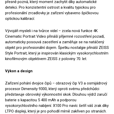
přesně pozná, který moment zachytit díky automatické
detekci. Pro konzistentní ostrost a kvalitu typickou pro
profesionální zrcadlovky je zařízení vybaveno špičkovou
optickou kalibrací.
Vývojáři mysleli i na tvůrce videí – zcela nová funkce 4K
Cinematic Portrait Video přináší příjemné rozostření pozadí,
automaticky posouvá zaostření a zaměřuje se na natáčený
objekt pro profesionální dojem. Špetku nostalgie přináší ZEISS
Style Portrait, který je inspirován klasickým vysokorychlostním
kinofilmovým objektivem ZEISS z poloviny 70. let.
Výkon a design
Zařízení pohání dvojice čipů – obrazový čip V3 a osmijádrový
procesor Dimensity 9300, který oproti svému předchůdci
představuje obrovský výkonnostní skok. Dlouhou výdrž zaručí
baterie s kapacitou 5 400 mAh a podporou
vysokorychlostního nabíjení. X100 Pro navíc šetří váš zrak díky
LTPO displeji, který je pro pohodlí mírně zakřiven po stranách.