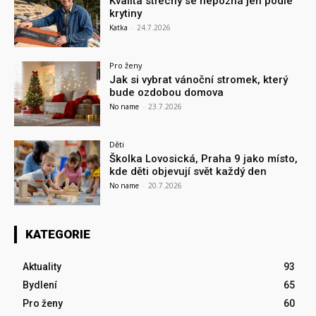
Kvalita střechy se nepozná jen podle
krytiny
Katka
-
24.7.2026
Pro ženy
Jak si vybrat vánoční stromek, který
bude ozdobou domova
No name
-
23.7.2026
Děti
Školka Lovosická, Praha 9 jako místo,
kde děti objevují svět každý den
No name
-
20.7.2026
KATEGORIE
Aktuality
93
Bydlení
65
Pro ženy
60