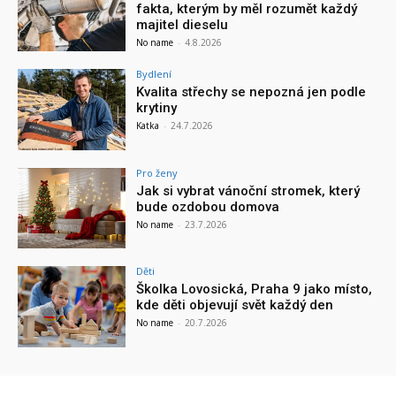
fakta, kterým by měl rozumět každý
majitel dieselu
No name
-
4.8.2026
Bydlení
Kvalita střechy se nepozná jen podle
krytiny
Katka
-
24.7.2026
Pro ženy
Jak si vybrat vánoční stromek, který
bude ozdobou domova
No name
-
23.7.2026
Děti
Školka Lovosická, Praha 9 jako místo,
kde děti objevují svět každý den
No name
-
20.7.2026