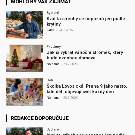
MOHLO BY VÁS ZAJÍMAT
Bydlení
Kvalita střechy se nepozná jen podle
krytiny
Katka
-
24.7.2026
Pro ženy
Jak si vybrat vánoční stromek, který
bude ozdobou domova
No name
-
23.7.2026
Děti
Školka Lovosická, Praha 9 jako místo,
kde děti objevují svět každý den
No name
-
20.7.2026
REDAKCE DOPORUČUJE
Bydlení