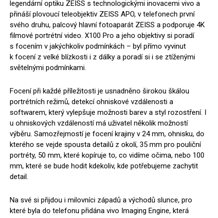
legendární optiku ZEISS s technologickými inovacemi vivo a
přináší plovoucí teleobjektiv ZEISS APO, v telefonech první
svého druhu, palcový hlavní fotoaparát ZEISS a podporuje 4K
filmové portrétní video. X100 Pro a jeho objektivy si poradí
s focením v jakýchkoliv podmínkách – byl přímo vyvinut
k focení z velké blízkosti i z dálky a poradí si i se ztíženými
světelnými podmínkami.
Focení při každé příležitosti je usnadněno širokou škálou
portrétních režimů, detekcí ohniskové vzdálenosti a
softwarem, který vylepšuje možnosti barev a styl rozostření. I
u ohniskových vzdáleností má uživatel několik možností
výběru. Samozřejmostí je focení krajiny v 24 mm, ohnisku, do
kterého se vejde spousta detailů z okolí, 35 mm pro pouliční
portréty, 50 mm, které kopíruje to, co vidíme očima, nebo 100
mm, které se bude hodit kdekoliv, kde potřebujeme zachytit
detail.
Na své si přijdou i milovníci západů a východů slunce, pro
které byla do telefonu přidána vivo Imaging Engine, která