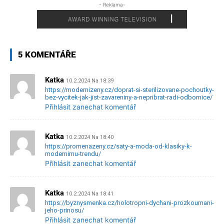
- Reklama-
5 KOMENTÁŘE
Katka
10.2.2024 Na 18:39
https://modernizeny.cz/doprat-si-sterilizovane-pochoutky-
bez-vycitek-jak-jist-zavareniny-a-nepribrat-radi-odbornice/
Přihlásit zanechat komentář
Katka
10.2.2024 Na 18:40
https://promenazeny.cz/saty-a-moda-od-klasiky-k-
modernimu-trendu/
Přihlásit zanechat komentář
Katka
10.2.2024 Na 18:41
https://byznysmenka.cz/holotropni-dychani-prozkoumani-
jeho-prinosu/
Přihlásit zanechat komentář