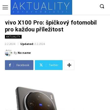
AKTUALITY
zpravodajství
vivo X100 Pro: špičkový fotomobil
pro každou příležitost
AKTUALITY
2.2.2024
Updated:
2.2.2024
By
No name
Facebook
Twitter