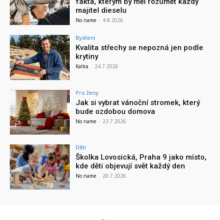
fakta, kterým by měl rozumět každý
majitel dieselu
No name
-
4.8.2026
Bydlení
Kvalita střechy se nepozná jen podle
krytiny
Katka
-
24.7.2026
Pro ženy
Jak si vybrat vánoční stromek, který
bude ozdobou domova
No name
-
23.7.2026
Děti
Školka Lovosická, Praha 9 jako místo,
kde děti objevují svět každý den
No name
-
20.7.2026