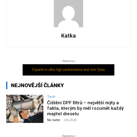
Katka
- Reklama -
NEJNOVĚJŠÍ ČLÁNKY
Tech
Čištění DPF filtrů – největší mýty a
fakta, kterým by měl rozumět každý
majitel dieselu
No name
-
4.8.2026
- Reklama -