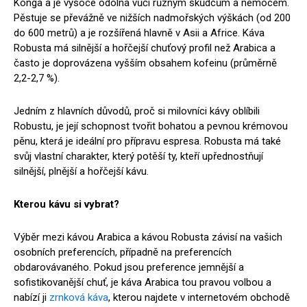
Konga a je vysoce odolná vůči různým škůdcům a nemocem.
Pěstuje se převážně ve nižších nadmořských výškách (od 200
do 600 metrů) a je rozšířená hlavně v Asii a Africe. Káva
Robusta má silnější a hořčejší chuťový profil než Arabica a
často je doprovázena vyšším obsahem kofeinu (průměrně
2,2-2,7 %).
Jedním z hlavních důvodů, proč si milovníci kávy oblíbili
Robustu, je její schopnost tvořit bohatou a pevnou krémovou
pěnu, která je ideální pro přípravu espresa. Robusta má také
svůj vlastní charakter, který potěší ty, kteří upřednostňují
silnější, plnější a hořčejší kávu.
Kterou kávu si vybrat?
Výběr mezi kávou Arabica a kávou Robusta závisí na vašich
osobních preferencích, případně na preferencích
obdarovávaného. Pokud jsou preference jemnější a
sofistikovanější chuť, je káva Arabica tou pravou volbou a
nabízí ji
zrnková káva
, kterou najdete v internetovém obchodě