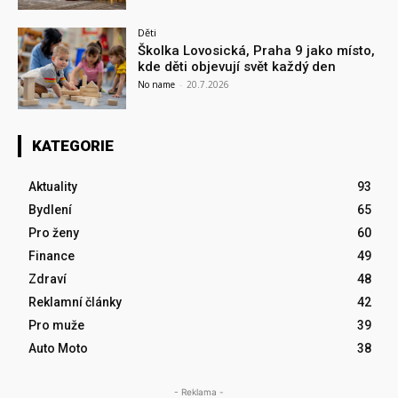
Děti
Školka Lovosická, Praha 9 jako místo,
kde děti objevují svět každý den
No name
-
20.7.2026
KATEGORIE
Aktuality
93
Bydlení
65
Pro ženy
60
Finance
49
Zdraví
48
Reklamní články
42
Pro muže
39
Auto Moto
38
- Reklama -