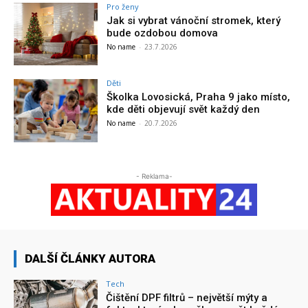
Pro ženy
Jak si vybrat vánoční stromek, který
bude ozdobou domova
No name
-
23.7.2026
Děti
Školka Lovosická, Praha 9 jako místo,
kde děti objevují svět každý den
No name
-
20.7.2026
- Reklama-
DALŠÍ ČLÁNKY AUTORA
Tech
Čištění DPF filtrů – největší mýty a