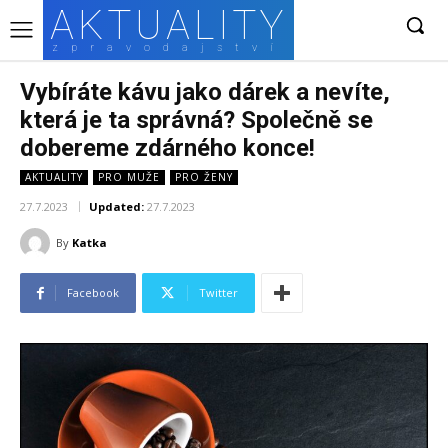
AKTUALITY
zpravodajství
Vybíráte kávu jako dárek a nevíte,
která je ta správná? Společně se
dobereme zdárného konce!
AKTUALITY
PRO MUŽE
PRO ŽENY
27.7.2023
Updated:
27.7.2023
By
Katka
Facebook
Twitter