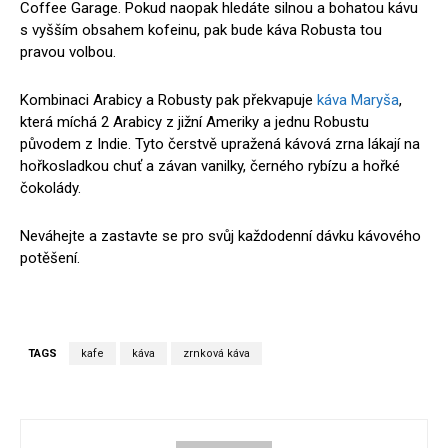
Coffee Garage. Pokud naopak hledáte silnou a bohatou kávu
s vyšším obsahem kofeinu, pak bude káva Robusta tou
pravou volbou.
Kombinaci Arabicy a Robusty pak překvapuje
káva Maryša
,
která míchá 2 Arabicy z jižní Ameriky a jednu Robustu
původem z Indie. Tyto čerstvě upražená kávová zrna lákají na
hořkosladkou chuť a závan vanilky, černého rybízu a hořké
čokolády.
Neváhejte a zastavte se pro svůj každodenní dávku kávového
potěšení.
TAGS
kafe
káva
zrnková káva