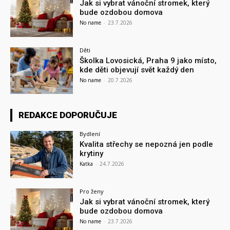
Jak si vybrat vánoční stromek, který
bude ozdobou domova
No name
-
23.7.2026
Děti
Školka Lovosická, Praha 9 jako místo,
kde děti objevují svět každý den
No name
-
20.7.2026
REDAKCE DOPORUČUJE
Bydlení
Kvalita střechy se nepozná jen podle
krytiny
Katka
-
24.7.2026
Pro ženy
Jak si vybrat vánoční stromek, který
bude ozdobou domova
No name
-
23.7.2026