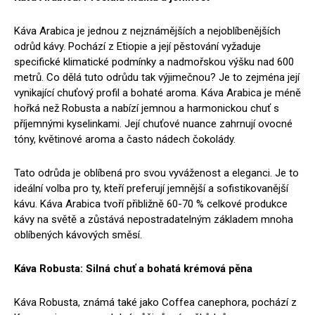
Káva Arabica je jednou z nejznámějších a nejoblíbenějších
odrůd kávy. Pochází z Etiopie a její pěstování vyžaduje
specifické klimatické podmínky a nadmořskou výšku nad 600
metrů. Co dělá tuto odrůdu tak výjimečnou? Je to zejména její
vynikající chuťový profil a bohaté aroma. Káva Arabica je méně
hořká než Robusta a nabízí jemnou a harmonickou chuť s
příjemnými kyselinkami. Její chuťové nuance zahrnují ovocné
tóny, květinové aroma a často nádech čokolády.
Tato odrůda je oblíbená pro svou vyváženost a eleganci. Je to
ideální volba pro ty, kteří preferují jemnější a sofistikovanější
kávu. Káva Arabica tvoří přibližně 60-70 % celkové produkce
kávy na světě a zůstává nepostradatelným základem mnoha
oblíbených kávových směsí.
Káva Robusta: Silná
chuť a bohatá kr
émová pěna
Káva Robusta, známá také jako Coffea canephora, pochází z