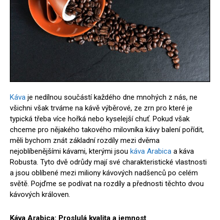
Káva
je nedílnou součástí každého dne mnohých z nás, ne
všichni však trváme na kávě výběrové, ze zrn pro které je
typická třeba více hořká nebo kyselejší chuť. Pokud však
chceme pro nějakého takového milovníka kávy balení pořídit,
měli bychom znát základní rozdíly mezi dvěma
nejoblíbenějšími kávami, kterými jsou
káva Arabica
a káva
Robusta. Tyto dvě odrůdy mají své charakteristické vlastnosti
a jsou oblíbené mezi miliony kávových nadšenců po celém
světě. Pojďme se podívat na rozdíly a přednosti těchto dvou
kávových královen.
Káva Arabica: Proslulá kvalita a jemnost