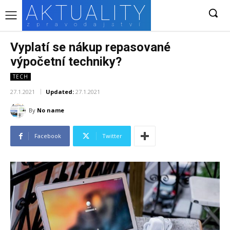
AKTUALITY
zpravodajství
Vyplatí se nákup repasované
výpočetní techniky?
TECH
27.1.2021
Updated:
27.1.2021
By
No name
Facebook
Twitter