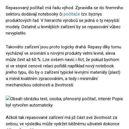
Repasovaný počítač má řadu výhod. Zpravidla se do firemního
sektoru dodávají notebooky či
počítače
tzv. byznys
produktových řad. V hierarchii výrobců se jedná o ty nejvyšší
modely. Ostatně u levnějších zařízení by se repasování vůbec
nevyplatilo.
Takováto zařízení jsou proto logicky drahá. Repasy díky tomu
vycházejí ve srovnání s novými produkty velmi levně, sleva
může činit až 60 %. Lze ovšem navíc i říct, že pokud bychom
si ve stejné cenové relaci pořídili například nový notebook
jiného typu, šlo by o zařízení typické levnými materiály (plast)
a méně kvalitním zpracováním, a tedy i minimální
mechanickou odolností a životností.
Ačkoli tak repasované zařízení má již část své životnost za
sebou, ve výsledku může vydržet běžnému uživateli dokonce