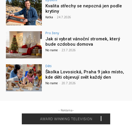
Kvalita střechy se nepozná jen podle
krytiny
Katka
-
24.7.2026
Pro ženy
Jak si vybrat vánoční stromek, který
bude ozdobou domova
No name
-
23.7.2026
Děti
Školka Lovosická, Praha 9 jako místo,
kde děti objevují svět každý den
No name
-
20.7.2026
- Reklama-