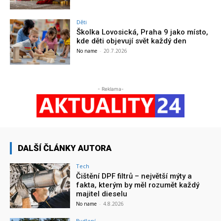
Děti
Školka Lovosická, Praha 9 jako místo,
kde děti objevují svět každý den
No name
-
20.7.2026
- Reklama-
DALŠÍ ČLÁNKY AUTORA
Tech
Čištění DPF filtrů – největší mýty a
fakta, kterým by měl rozumět každý
majitel dieselu
No name
-
4.8.2026
Bydlení