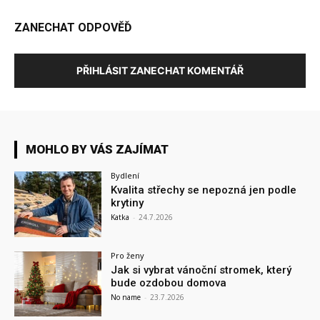
ZANECHAT ODPOVĚĎ
PŘIHLÁSIT ZANECHAT KOMENTÁŘ
MOHLO BY VÁS ZAJÍMAT
Bydlení
Kvalita střechy se nepozná jen podle
krytiny
Katka
-
24.7.2026
Pro ženy
Jak si vybrat vánoční stromek, který
bude ozdobou domova
No name
-
23.7.2026