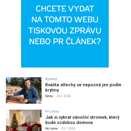
Bydlení
Kvalita střechy se nepozná jen podle
krytiny
Katka
-
24.7.2026
Pro ženy
Jak si vybrat vánoční stromek, který
bude ozdobou domova
No name
-
23.7.2026