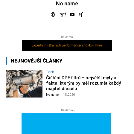
No name
- Reklama -
NEJNOVĚJŠÍ ČLÁNKY
Tech
Čištění DPF filtrů – největší mýty a
fakta, kterým by měl rozumět každý
majitel dieselu
No name
-
4.8.2026
- Reklama -