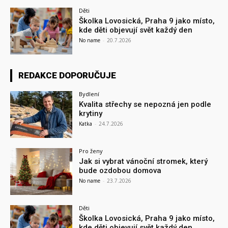
Děti
Školka Lovosická, Praha 9 jako místo,
kde děti objevují svět každý den
No name
-
20.7.2026
REDAKCE DOPORUČUJE
Bydlení
Kvalita střechy se nepozná jen podle
krytiny
Katka
-
24.7.2026
Pro ženy
Jak si vybrat vánoční stromek, který
bude ozdobou domova
No name
-
23.7.2026
Děti
Školka Lovosická, Praha 9 jako místo,
kde děti objevují svět každý den