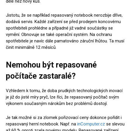
déle než nový kus.
Jistotu, že se například repasovaný notebook nerozbije dříve,
dodává servis. Každé zařízení se před prodejem koncovému
spotřebiteli prohlédne a případné již vadné součástky se
vymění. Obnovuje se také operační systém. Na ochranu
spotřebitele je navíc dále pamatováno záruční lhůtou. Ta musí
činit minimálně 12 měsíců.
Nemohou být repasované
počítače zastaralé?
Vzhledem k tomu, že doba prudkých technologických inovací
je již do jisté míry pryč, lze říci, že repasovaný počítač svým
výkonem současným nárokům bez problémů dostojí.
Je tak možné si za zlomek pořizovací ceny dokonce pořídit i
repasovaný herní notebook. Např. na
inComputer.cz
se slevou
až 60 % oproti zcela novému modelu. Repasované zařízení